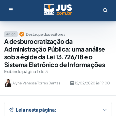
Destaque dos editores
Artigo
A desburocratização da
Administração Pública: uma análise
sob a égide da Lei 13.726/18 e o
Sistema Eletrônico de Informações
Exibindo página 1 de 3
Alyne Vanessa Torres Dantas
12/02/2020 às 19:00
Leia nesta página: