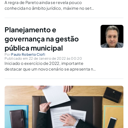
A regra de Pareto ainda se revela pouco
conhecida no âmbito jurídico, máxime no setor
público, sendo certo que ela se mostra útil e
importante para otimização de tempo e outros
recursos, com aumento de eficiência, eis que
Planejamento e
possibilita a obtenção de mais resultados com
menos esforços.
governança na gestão
pública municipal
Por
Paulo Roberto Ciofi
Publicado em 22 de Janeiro de 2022 às 00:20
Iniciado o exercício de 2022, importante
destacar que um novo cenário se apresenta na
Administração Pública, notadamente na
municipal. De um lado, as medidas restritivas
introduzidas pela Lei Complementar n.
173/2020 para os Municípios que decretaram
calamidade pública, tiveram a...