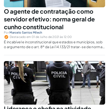
O agente de contratação como
servidor efetivo: norma geral de
cunho constitucional
Por
Marcelo Santos Milech
Destacado em 01 de Julho de 2021 às 12:00
É incabível e inconstitucional que estados e municípios, sob
o argumento de o art. 8º da Lei 14.133/21 tratar-se de norma
específica federal, editem decretos regulamentares
possibilitando cargos comissionados e/ou temporários para
agentes de contratação.
Liderança e chefia na atividade