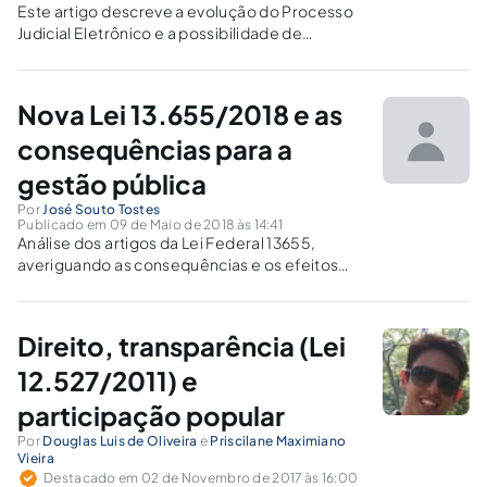
Este artigo descreve a evolução do Processo
Judicial Eletrônico e a possibilidade de
utilização na esfera Penal, como ferramenta
da busca pela eficiência do Poder Judiciário.
Nova Lei 13.655/2018 e as
consequências para a
gestão pública
Por
José Souto Tostes
Publicado em 09 de Maio de 2018 às 14:41
Análise dos artigos da Lei Federal 13655,
averiguando as consequências e os efeitos
jurídicos advindas para a gestão pública.
Direito, transparência (Lei
12.527/2011) e
participação popular
Por
Douglas Luis de Oliveira
e
Priscilane Maximiano
Vieira
Destacado em 02 de Novembro de 2017 às 16:00