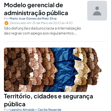
Modelo gerencial de
administração pública
Por
Mario Jose Gomes de Melo Silva
Destacado em 25 de Maio de 2023 às 14:53
São disfunções da burocracia a internalização
das regras com apego aos regulamentos,
excesso de formalismo e de papelório,
resistência às mudanças e dificuldade no
atendimento a clientes e conflitos com o
público.
Território, cidades e segurança
pública
Por
Leandro Almeida
e
Cecília Rezende