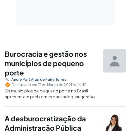
Burocracia e gestão nos
municípios de pequeno
porte
Por
André Port Artur de Paiva Torres
Destacado em 17 de Março de 2021 às 14:40
Os municípios de pequeno porte no Brasil
apresentam problemas para adequar gestão
eficiante com a burocracia necessária para o
bom funcionamento e respeito à legalidade.
Rezende (2011) ilumina o tema analisando,
A desburocratização da
sobretudo, os município do sul de Minas
Gerais.
Administração Pública