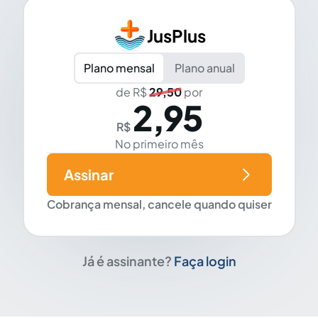
JusPlus
Plano mensal
Plano anual
de R$
29,50
por
2,95
R$
No primeiro mês
Assinar
Cobrança mensal, cancele quando quiser
Já é assinante?
Faça login