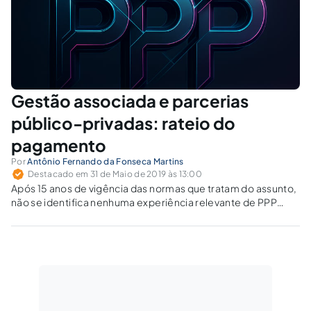
Gestão associada e parcerias
público-privadas: rateio do
pagamento
Por
Antônio Fernando da Fonseca Martins
Destacado em 31 de Maio de 2019 às 13:00
Após 15 anos de vigência das normas que tratam do assunto,
não se identifica nenhuma experiência relevante de PPP
contratada por meio de consórcio público ou convênio de
cooperação. Examinamos a dificuldade relativa à fixação da
responsabilidade financeira dos entes envolvidos.