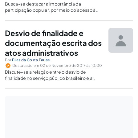
Busca-se destacar a importância da
participação popular, por meio do acesso à
informação, para a existência de uma gestão
pública eficiente, demonstrando a
importância da Lei 12.527/2011.
Desvio de finalidade e
documentação escrita dos
atos administrativos
Por
Elias da Costa Farias
Destacado em 02 de Novembro de 2017 às 10:00
Discute-se a relação entre o desvio de
finalidade no serviço público brasileiro e a
importância para combatê-lo e preveni-lo, de
documentar por escrito referidos atos,
preferencialmente logo após a sua prática em
sistema de informação.