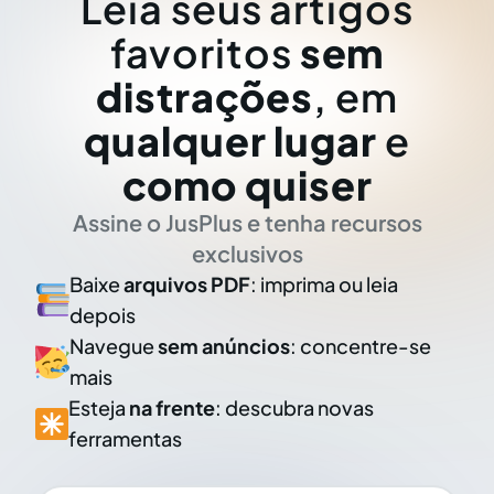
Leia seus artigos
favoritos
sem
distrações
, em
qualquer lugar
e
como quiser
Assine o JusPlus e tenha recursos
exclusivos
Baixe
arquivos PDF
: imprima ou leia
depois
Navegue
sem anúncios
: concentre-se
mais
Esteja
na frente
: descubra novas
ferramentas