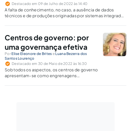
Destacado em 09 de Julho de 2022 às 14:40
A falta de conhecimento, no caso, a ausência de dados
técnicos e de produções originadas por sistemas integrados
atrasam a compreensão dos fenômenos, reduzindo a
capacidade de resposta do administrador.
Centros de governo: por
uma governança efetiva
Por
Elise Eleonore de Brites
e
Luana Bezerra dos
Santos Lourenço
Destacado em 30 de Maio de 2022 às 16:30
Sob todos os aspectos, os centros de governo
apresentam-se como engrenagens
necessárias para a aplicação da liderança, da
estratégia e do monitoramento
governamental.