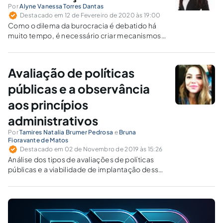
Por
Alyne Vanessa Torres Dantas
Destacado em 12 de Fevereiro de 2020 às 19:00
Como o dilema da burocracia é debatido há
muito tempo, é necessário criar mecanismos
que tornem o serviço mais eficiente e menos
dispendioso. Diante disso, a Lei nº 13.726/19 foi
criada para combater os excessos da
Avaliação de políticas
burocracia e promover a simplificação de
procedimentos.
públicas e a observância
aos princípios
administrativos
Por
Tamires Natalia Brumer Pedrosa
e
Bruna
Fioravante de Matos
Destacado em 02 de Novembro de 2019 às 15:26
Análise dos tipos de avaliações de políticas
públicas e a viabilidade de implantação desses
processos nos governos.