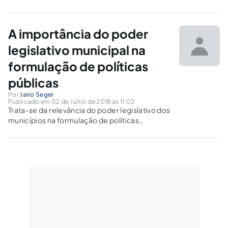
estiver aliada a padrões científicos,
experiências de sucesso e ampla participação
popular.
A importância do poder
legislativo municipal na
formulação de políticas
públicas
Por
Jairo Seger
Publicado em 02 de Julho de 2018 às 11:02
Trata-se da relevância do poder legislativo dos
municípios na formulação de políticas
públicas, levando em consideração o papel
que o respectivo poder desempenha,
especialmente por ser o órgão representativo
da sociedade no plano democrático vigente.