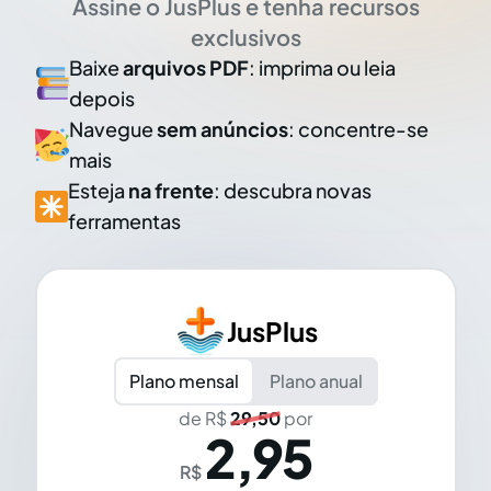
Assine o JusPlus e tenha recursos
exclusivos
Baixe
arquivos PDF
: imprima ou leia
depois
Navegue
sem anúncios
: concentre-se
mais
Esteja
na frente
: descubra novas
ferramentas
JusPlus
Plano mensal
Plano anual
de R$
29,50
por
2,95
R$