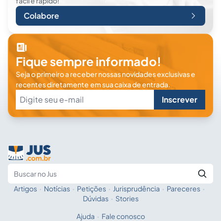
fácil e rápido!
Colabore
Fique sempre informado!
Seja o primeiro a receber nossas novidades exclusivas e
recentes diretamente em sua caixa de entrada.
Inscrever
Artigos
·
Notícias
·
Petições
·
Jurisprudência
·
Pareceres
·
Fale com a IA
Buscar no Jus
Dúvidas
·
Stories
Ajuda
·
Fale conosco