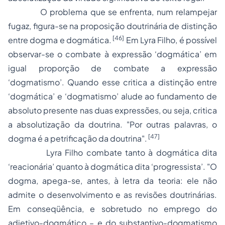
O problema que se enfrenta, num relampejar
fugaz, figura-se na proposição doutrinária de distinção
[46]
entre dogma e dogmática.
Em Lyra Filho, é possível
observar-se o combate à expressão ‘dogmática’ em
igual proporção de combate a expressão
‘dogmatismo’. Quando esse critica a distinção entre
‘dogmática’ e ‘dogmatismo’ alude ao fundamento de
absoluto presente nas duas expressões, ou seja, critica
a absolutização da doutrina. "Por outras palavras, o
[47]
dogma é a petrificação da doutrina".
Lyra Filho combate tanto à dogmática dita
‘reacionária’ quanto à dogmática dita ‘progressista’. "O
dogma, apega-se, antes, à letra da teoria: ele não
admite o desenvolvimento e as revisões doutrinárias.
Em conseqüência, e sobretudo no emprego do
adjetivo-dogmático – e do substantivo-dogmatismo