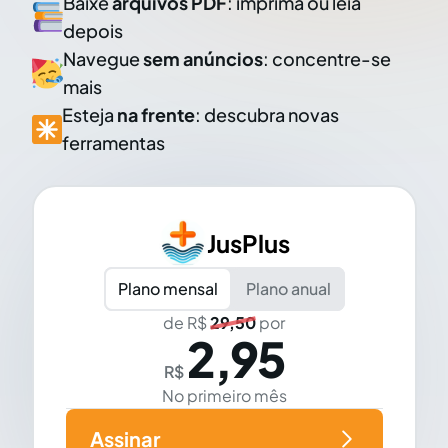
Baixe
arquivos PDF
: imprima ou leia
depois
Navegue
sem anúncios
: concentre-se
mais
Esteja
na frente
: descubra novas
ferramentas
JusPlus
Plano mensal
Plano anual
de R$
29,50
por
2,95
R$
No primeiro mês
Assinar