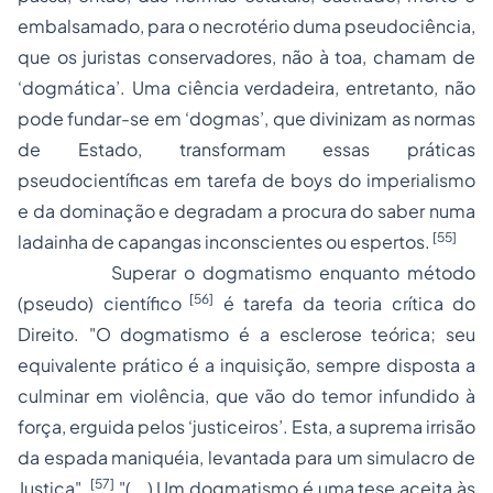
embalsamado, para o necrotério duma pseudociência,
que os juristas conservadores, não à toa, chamam de
‘dogmática’. Uma ciência verdadeira, entretanto, não
pode fundar-se em ‘dogmas’, que divinizam as normas
de Estado, transformam essas práticas
pseudocientíficas em tarefa de
boys
do imperialismo
e da dominação e degradam a procura do saber numa
[55]
ladainha de capangas inconscientes ou espertos.
Superar o dogmatismo enquanto método
[56]
(pseudo) científico
é tarefa da teoria crítica do
Direito. "O dogmatismo é a esclerose teórica; seu
equivalente prático é a inquisição, sempre disposta a
culminar em violência, que vão do temor infundido à
força, erguida pelos ‘justiceiros’. Esta, a suprema irrisão
da espada maniquéia, levantada para um simulacro de
[57]
Justiça".
"(...) Um dogmatismo é uma tese aceita às