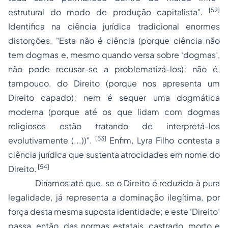
[52]
estrutural do modo de produção capitalista".
Identifica na ciência jurídica tradicional enormes
distorções. "Esta não é ciência (porque ciência não
tem dogmas e, mesmo quando versa sobre ‘dogmas’,
não pode recusar-se a problematizá-los); não é,
tampouco, do Direito (porque nos apresenta um
Direito capado); nem é sequer uma dogmática
moderna (porque até os que lidam com dogmas
religiosos estão tratando de interpretá-los
[53]
evolutivamente (...))".
Enfim, Lyra Filho contesta a
ciência jurídica que sustenta atrocidades em nome do
[54]
Direito.
Diríamos até que, se o Direito é reduzido à pura
legalidade, já representa a dominação ilegítima, por
força desta mesma suposta identidade; e este ‘Direito’
passa, então, das normas estatais, castrado, morto e