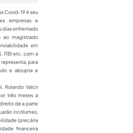
s Covid-19 é seu
ndes empresas e
s dias enfrentado
s ao magistrado
nviabilidade em
, ITBI etc, com a
representa, para
ado e abrupta e
, Rolando Valcir
por três meses a
ireito de a parte
nuarão incólumes,
ilidade (precária
idade financeira