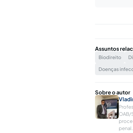
Assuntos rela
Biodireito
Di
Doenças infec
Sobre o autor
Vladi
Profe
OAB/S
proces
penal