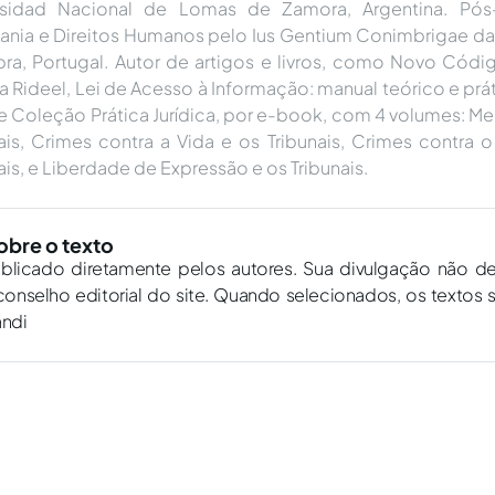
rsidad Nacional de Lomas de Zamora, Argentina. Pó
ania e Direitos Humanos pelo Ius Gentium Conimbrigae da
a, Portugal. Autor de artigos e livros, como Novo Códig
a Rideel, Lei de Acesso à Informação: manual teórico e prát
 e Coleção Prática Jurídica, por e-book, com 4 volumes: M
ais, Crimes contra a Vida e os Tribunais, Crimes contra 
ais, e Liberdade de Expressão e os Tribunais.
obre o texto
ublicado diretamente pelos autores. Sua divulgação não d
onselho editorial do site. Quando selecionados, os textos 
andi