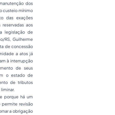
 manutenção dos
do custeio mínimo
nto das exações
s reservadas aos
a legislação de
o/RS, Guilherme
ata de concessão
midade a atos já
gam à interrupção
hamento de seus
ram o estado de
nto de tributos
liminar.
nte porque há um
 permite revisão
ornar a obrigação