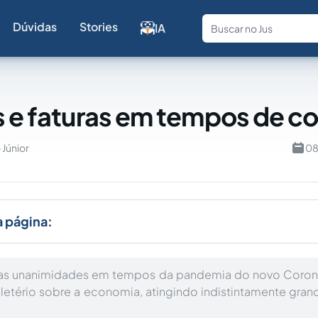
Dúvidas
Stories
IA
Fale com a
s e faturas em tempos de c
 Júnior
08
a página:
s unanimidades em tempos da pandemia do novo Corona
eletério sobre a economia, atingindo indistintamente gra