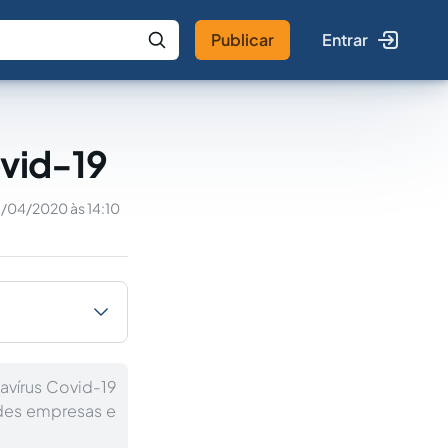
Publicar
Entrar
 IA
Buscar no Jus
ovid-19
/04/2020 às 14:10
vírus Covid-19
ndes empresas e