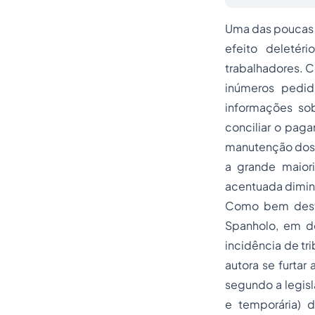
Uma das poucas 
efeito deletér
trabalhadores. C
inúmeros pedid
informações so
conciliar o paga
manutenção dos 
a grande maior
acentuada diminu
Como bem destac
Spanholo, em de
incidência de tr
autora se furtar
segundo a legisl
e temporária) d