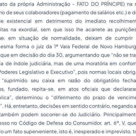
 ato da própria Administração - FATO DO PRÍNCIPE) na
ho de seus colaboradores (pagamento de salários etc.) e 
de existencial em detrimento do imediato recolhime
critas na exordial, sem que isso lhe acarrete as puniçõe
que, em situação de normalidade, deixam de cumprir 
mesma forma o juiz da 1ª Vara Federal de Novo Hamburg
 que em decisão do dia 30, argumentando que “não se tr
a de índole judiciária, mas de uma moratória em confor
oderes Legislativo e Executivo”, pois normas locais obri
, “suprimido seu caixa em razão do obrigatório fec
os, fundado, repita-se, em atos oficiais que declara
lica”, determinou o “diferimento do prazo de vencime
”. Há, entretanto, decisões em sentido contrário, negando a 
 também podem socorrer-se do Judiciário. Principalme
resso no Código de Defesa do Consumidor, art. 6º, V, que
o um fato superveniente, isto é, inesperado e imprevisto, t