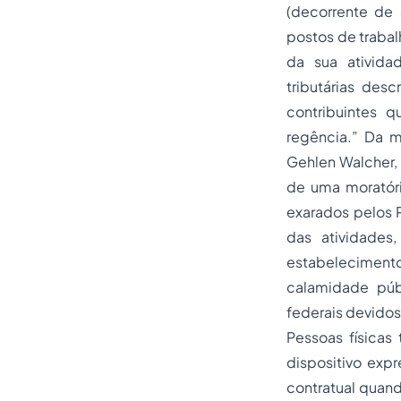
(decorrente de
postos de trabal
da sua ativida
tributárias des
contribuintes 
regência.” Da 
Gehlen Walcher,
de uma moratóri
exarados pelos P
das atividades
estabeleciment
calamidade púb
federais devidos
Pessoas físicas
dispositivo exp
contratual quand