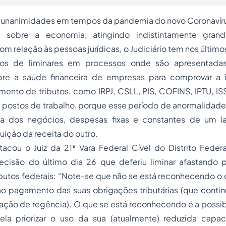
unanimidades em tempos da pandemia do novo Coronavíru
io sobre a economia, atingindo indistintamente gra
om relação às pessoas jurídicas, o Judiciário tem nos último
os de liminares em processos onde são apresentada
bre a saúde financeira de empresas para comprovar a i
mento de tributos, como IRPJ, CSLL, PIS, COFINS, IPTU, ISS
postos de trabalho, porque esse período de anormalidade 
ia dos negócios, despesas fixas e constantes de um l
ição da receita do outro.
ou o Juiz da 21ª Vara Federal Cível do Distrito Federal
cisão do último dia 26 que deferiu liminar afastando 
ibutos federais: “Note-se que não se está reconhecendo o d
 ao pagamento das suas obrigações tributárias (que conti
ação de regência). O que se está reconhecendo é a possib
ela priorizar o uso da sua (atualmente) reduzida capac