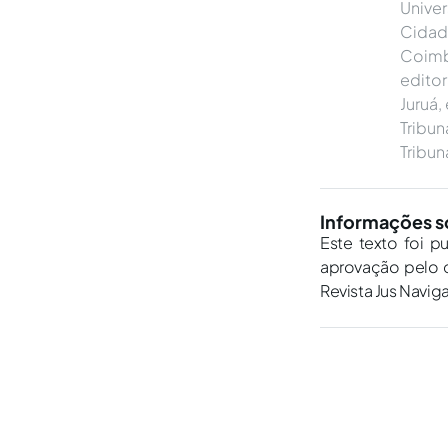
Unive
Cidad
Coimbr
editor
Juruá,
Tribun
Tribun
Informações s
Este texto foi p
aprovação pelo c
Revista Jus Navig