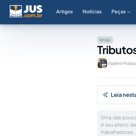
Artigos
Notícias
Peças
Artigo
Tributo
Vladimir Polízio
Leia nest
Uma das pouca
é seu efeito d
trabalhadores.