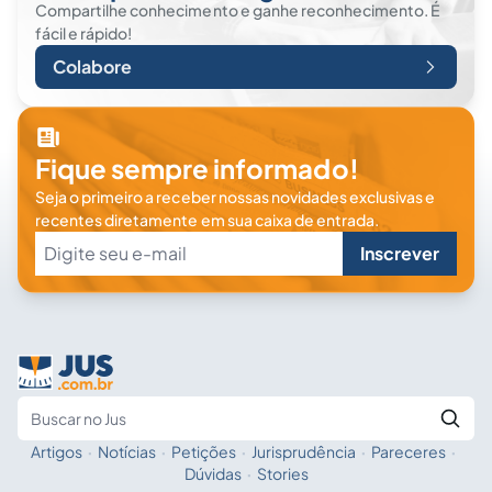
Compartilhe conhecimento e ganhe reconhecimento. É
fácil e rápido!
Colabore
Fique sempre informado!
Seja o primeiro a receber nossas novidades exclusivas e
recentes diretamente em sua caixa de entrada.
Inscrever
Artigos
·
Notícias
·
Petições
·
Jurisprudência
·
Pareceres
·
Fale com a IA
Buscar no Jus
Dúvidas
·
Stories