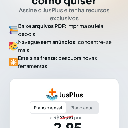
como quiser
Assine o JusPlus e tenha recursos
exclusivos
Baixe
arquivos PDF
: imprima ou leia
depois
Navegue
sem anúncios
: concentre-se
mais
Esteja
na frente
: descubra novas
ferramentas
JusPlus
Plano mensal
Plano anual
de R$
29,50
por
2,95