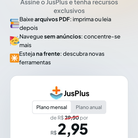
Assine o JusPlus e tenha recursos
exclusivos
Baixe
arquivos PDF
: imprima ou leia
depois
Navegue
sem anúncios
: concentre-se
mais
Esteja
na frente
: descubra novas
ferramentas
JusPlus
Plano mensal
Plano anual
de R$
29,50
por
2,95
R$