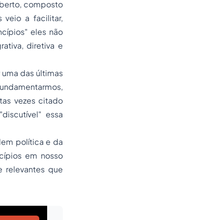
aberto, composto
eio a facilitar,
cípios" eles não
tiva, diretiva e
 uma das últimas
 fundamentarmos,
ntas vezes citado
iscutível" essa
em política e da
ncípios em nosso
 relevantes que