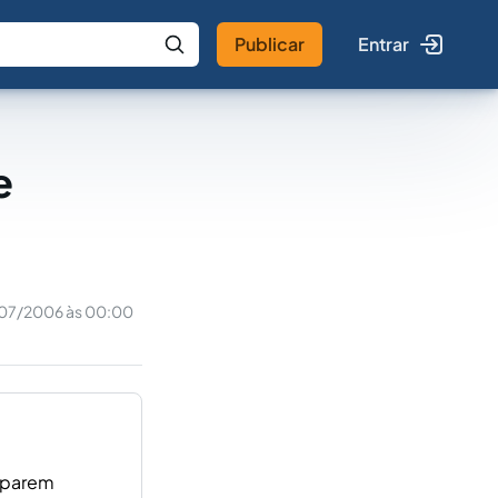
Publicar
Entrar
 IA
Buscar no Jus
e
/07/2006 às 00:00
cuparem