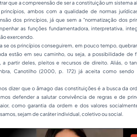
trar que a compreensão de ser a constituição um sistema 
princípios, ambos com a qualidade de normas jurídicas v
são dos princípios, já que sem a "normatização dos prin
enhar as funções fundamentadora, interpretativa, integra
stão exercendo.
sa se os princípios conseguirem, em pouco tempo, quebrar
inda estão em seu caminho, ou seja, a possibilidade de
 partir deles, pleitos e recursos de direito. Aliás, o ta
bra, Canotilho (2000, p. 172) já aceita como sendo "d
os dizer que o âmago das constituições é a busca da ord
emos defender a salutar convivência de regras e de pri
ior, como garantia da ordem e dos valores socialmente
amos, sejam de caráter individual, coletivo ou social.