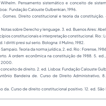
 Wilhelm.
Pensamento sistemático e conceito de sistem
sboa : Fundação Calouste Gulbenkian, 1996.
J. Gomes.
Direito constitucional e teoria da constituição.
.
.
Notas sobre Derecho y lenguage.
3. ed. Buenos Aires: Abe
cípios constitucionais e interpretação constitucional.
Rio : 
d.
I diritti presi sul serio.
Bologna: il Mulino, 1982.
io Sampaio.
Teoria da norma jurídica,
2. ed. Rio : Forense, 1986
erto.
A ordem econômica na constituição de 1988.
5. ed.,
s, 2000.
 conceito de direito.
2. ed. Lisboa: Fundação Calouste Gulb
ntônio Bandeira de.
Curso de Direito Administrativo
, 8
so da.
Curso de direito constitucional positivo.
12. ed. São 