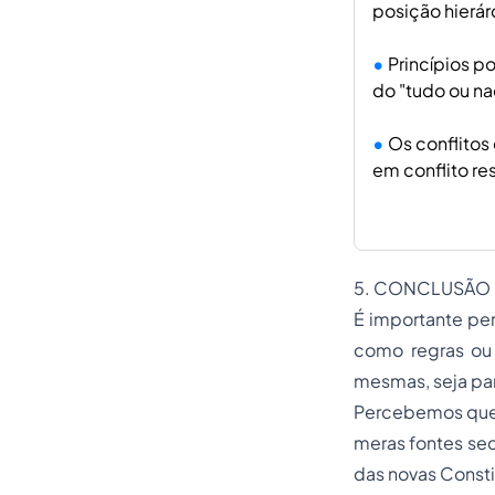
posição hierár
Princípios p
do "tudo ou na
Os conflitos
em conflito re
5. CONCLUSÃO
É importante per
como regras ou 
mesmas, seja par
Percebemos que o
meras fontes sec
das novas Consti