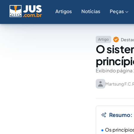
Artigos
Notícias
Peças
Destaq
Artigo
O siste
princíp
Exibindo página 
Martsung F.C.R
Resumo:
Os princípio