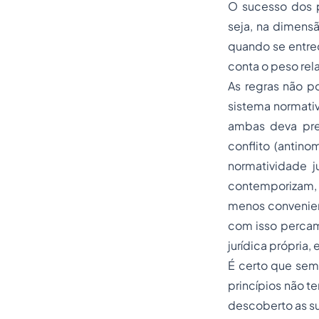
O sucesso dos p
seja, na dimensã
quando se entrec
conta o peso rel
As regras não p
sistema normativ
ambas deva pre
conflito (antino
normatividade ju
contemporizam,
menos convenien
com isso percam 
jurídica própria, 
É certo que sem
princípios não t
descoberto as su