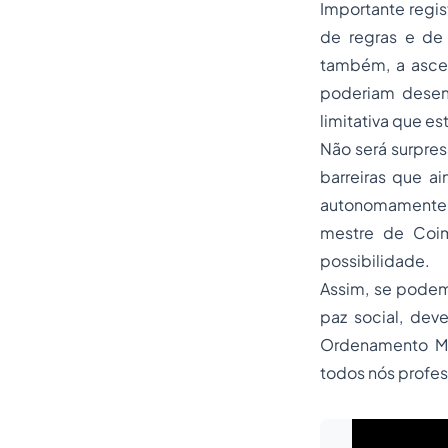
Importante regis
de regras e de 
também, a ascen
poderiam desemp
limitativa que e
Não será surpre
barreiras que a
autonomamente, a
mestre de Coim
possibilidade.
Assim, se podem
paz social, dev
Ordenamento Ma
todos nós profess