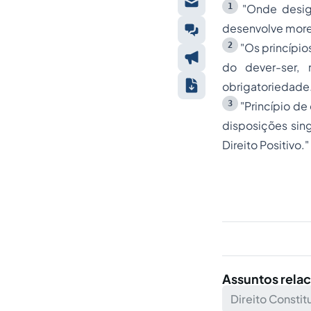
1
"Onde design
desenvolve
more
2
"Os princípio
do dever-ser, 
obrigatoriedade
3
"Princípio de
disposições sing
Direito Positivo."
Assuntos rela
Direito Constit