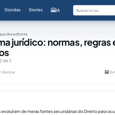
Dúvidas
Stories
IA
Fale com a
ue dos editores
ma jurídico: normas, regras 
ios
2 de 2
. Alencar
16
s evoluíram de meras fontes secundárias do Direito para o