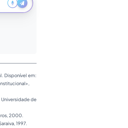
l.
Disponível em:
stitucional
>,
 : Universidade de
iros, 2000.
araiva, 1997.