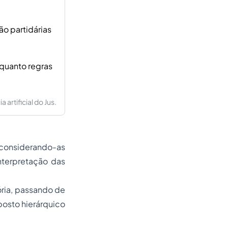
o partidárias
nquanto regras
artificial do Jus.
, considerando-as
nterpretação das
ória, passando de
posto hierárquico