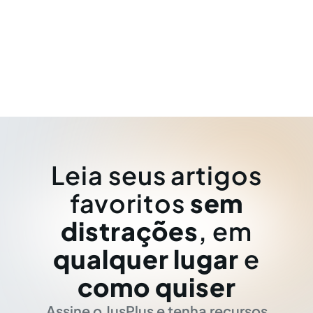
Leia seus artigos
favoritos
sem
distrações
, em
qualquer lugar
e
como quiser
Assine o JusPlus e tenha recursos