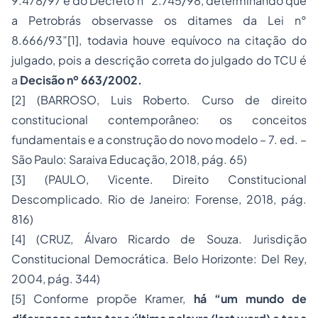
9.478/97 e do Decreto n° 2.745/98, determinando que
a Petrobrás observasse os ditames da Lei n°
8.666/93
”[1], todavia houve equívoco na citação do
julgado, pois a descrição correta do julgado do TCU é
a
Decisão nº 663/2002
.
[2]
(BARROSO, Luis Roberto. Curso de direito
constitucional contemporâneo: os conceitos
fundamentais e a construção do novo modelo – 7. ed. –
São Paulo: Saraiva Educação, 2018, pág. 65)
[3]
(PAULO, Vicente.
Direito Constitucional
Descomplicado. Rio de Janeiro: Forense, 2018, pág.
816)
[4]
(CRUZ, Álvaro Ricardo de Souza. Jurisdição
Constitucional Democrática. Belo Horizonte: Del Rey,
2004, pág. 344)
[5]
Conforme propõe Kramer,
há “um mundo de