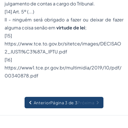
julgamento de contas a cargo do Tribunal.
[14]
Art. 5º (...)
II - ninguém será obrigado a fazer ou deixar de fazer
alguma coisa senão em
virtude de lei
;
[15]
https://www.tce.to.gov.br/sitetce/images/DECISAO
2_JUSTI%C3%87A_IPTU.pdf
[16]
https://www1.tce.pr.gov.br/multimidia/2019/10/pdf/
00340878.pdf
Anterior
Página 3 de 3
Próxima