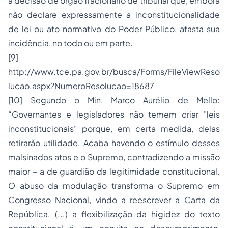
a decisão de órgão fracionário de tribunal que, embora
não declare expressamente a inconstitucionalidade
de lei ou ato normativo do Poder Público, afasta sua
incidência, no todo ou em parte.
[9]
http://www.tce.pa.gov.br/busca/Forms/FileViewReso
lucao.aspx?NumeroResolucao=18687
[10]
Segundo o Min. Marco Aurélio de Mello:
“Governantes e legisladores não temem criar "leis
inconstitucionais" porque, em certa medida, delas
retirarão utilidade. Acaba havendo o estímulo desses
malsinados atos e o Supremo, contradizendo a missão
maior – a de guardião da legitimidade constitucional.
O abuso da modulação transforma o Supremo em
Congresso Nacional, vindo a reescrever a Carta da
República. (...) a flexibilização da higidez do texto