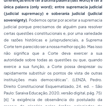
diferenças entre ter a última palavra (
last word
) e ter a
única palavra (
only word
)
; entre supremacia judicial
(judicial supremacy
) e soberania judicial (
judicial
sovereignty
)
. Podemos optar por aceitar a supremacia
judicial porque precisamos de alguém para resolver
certas questões constitucionais e, por uma variedade
de razões históricas e jurisprudenciais, a Suprema
Corte tem parecido ser a nossa melhor opção. Mas isso
não significa que a Corte deva exercer a sua
autoridade sobre todas as questões ou que, quando
exerce a sua função, a Corte possa desprezar ou
rapidamente substituir os pontos de vista de outras
instituições mais democráticas”. (LENZA, Pedro.
Direito Constitucional Esquematizado, 24. ed. – São
Paulo: Saraiva Educação, 2020, versão digital, pág. 75)
[6]
“
a exigência de observância do postulado da