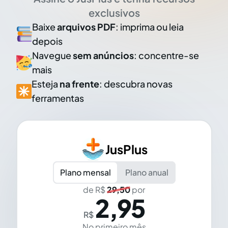
exclusivos
Baixe
arquivos PDF
: imprima ou leia
depois
Navegue
sem anúncios
: concentre-se
mais
Esteja
na frente
: descubra novas
ferramentas
JusPlus
Plano mensal
Plano anual
de R$
29,50
por
2,95
R$
No primeiro mês