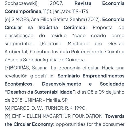
Sochaczewski]. 2007.
Revista Economia
Contemporânea
, 11(1), jan./abr. 119-176.
[6]
SIMÕES, Ana Filipa Batista Seabra (2017).
Economia
Circular na Indústria Cerâmica:
Proposta de
classificação do resíduo “caco cozido como
subproduto”. [Relatório Mestrado em Gestão
Ambiental] Coimbra: Instituto Politécnico de Coimbra
/ Escola Superior Agrária de Coimbra.
[7]
BORRÀS, Susana. La economía circular: Hacia una
revolución global?
In
:
Seminário Empreendimentos
Econômicos, Desenvolvimento e Sociedade
“Desafios da Sustentabilidade”
, dias 08 e 09 de junho
de 2018, UNIMAR – Marilia, SP.
[8]
PEARCE, D. W.; TURNER, R.K. 1990.
[9]
EMF - ELLEN MACARTHUR FOUNDATION.
Towards
the Circular Economy
: opportunities for the consumer