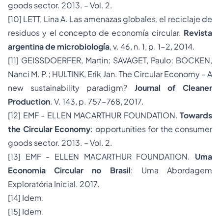
goods sector. 2013. – Vol. 2.
[10]
LETT, Lina A. Las amenazas globales, el reciclaje de
residuos y el concepto de economía circular.
Revista
argentina de microbiología
, v. 46, n. 1, p. 1-2, 2014.
[11]
GEISSDOERFER, Martin; SAVAGET, Paulo; BOCKEN,
Nanci M. P.; HULTINK, Erik Jan. The Circular Economy – A
new sustainability paradigm?
Journal of Cleaner
Production
. V. 143, p. 757-768, 2017.
[12]
EMF - ELLEN MACARTHUR FOUNDATION.
Towards
the Circular Economy
: opportunities for the consumer
goods sector. 2013. – Vol. 2.
[13]
EMF - ELLEN MACARTHUR FOUNDATION.
Uma
Economia Circular no Brasil
: Uma Abordagem
Exploratória Inicial. 2017.
[14]
Idem.
[15]
Idem.