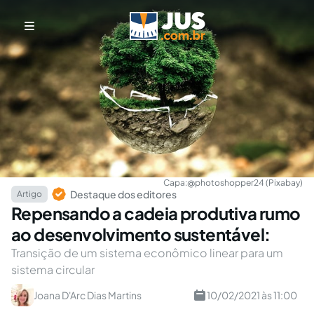
Capa:
@photoshopper24 (Pixabay)
Destaque dos editores
Artigo
Repensando a cadeia produtiva rumo
ao desenvolvimento sustentável:
Transição de um sistema econômico linear para um
sistema circular
Joana D'Arc Dias Martins
10/02/2021 às 11:00