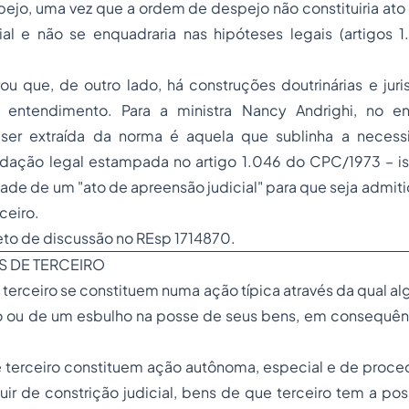
ejo, uma vez que a ordem de despejo não constituiria ato
cial e não se enquadraria nas hipóteses legais (artigos 
ou que, de outro lado, há construções doutrinárias e jur
entendimento. Para a ministra Nancy Andrighi, no en
 ser extraída da norma é aquela que sublinha a necess
edação legal estampada no artigo 1.046 do CPC/1973 – is
ade de um "ato de apreensão judicial" para que seja admit
ceiro.
jeto de discussão no
REsp 1714870
.
S DE TERCEIRO
erceiro se constituem numa ação típica através da qual a
 ou de um esbulho na posse de seus bens, em consequênci
terceiro constituem ação autônoma, especial e de proce
uir de constrição judicial, bens de que terceiro tem a po