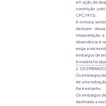
em ação de desp
constrição judi
CPC/1973).
A ministra lembr
destoam desse 
interpretação a
observância à r
exige a necessid
embargos de ter
A matéria foi ob
2. OS EMBARGO
Os embargos de t
de uma turbação
lhe é estranho.
Os embargos de 
destinada a excl