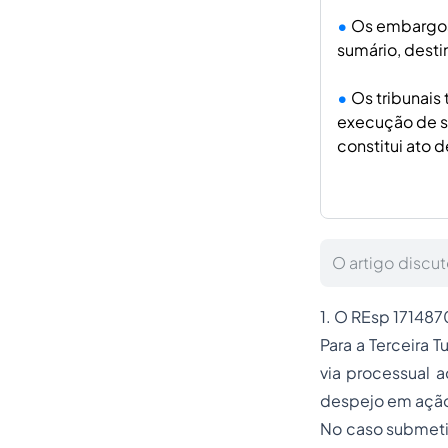
Os embargos
sumário, destin
Os tribunais
execução de s
constitui ato d
O artigo discut
1. O REsp 171487
Para a Terceira T
via processual
despejo em ação 
No caso submetid