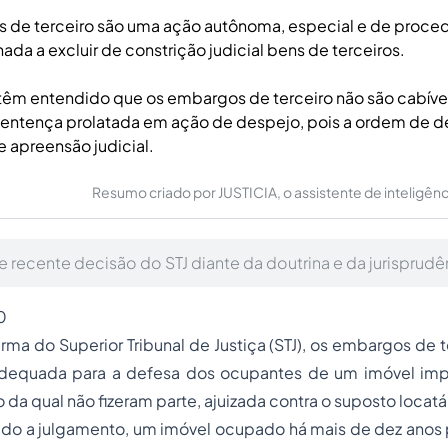
 de terceiro são uma ação autônoma, especial e de proce
ada a excluir de constrição judicial bens de terceiros.
 têm entendido que os embargos de terceiro não são cabíve
entença prolatada em ação de despejo, pois a ordem de d
e apreensão judicial.
Resumo criado por JUSTICIA, o assistente de inteligência 
e recente decisão do STJ diante da doutrina e da jurisprudê
0
urma do Superior Tribunal de Justiça (STJ), os embargos de 
 adequada para a defesa dos ocupantes de um imóvel im
da qual não fizeram parte, ajuizada contra o suposto locatá
o a julgamento, um imóvel ocupado há mais de dez anos po