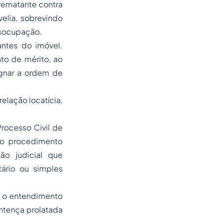
rematante contra
velia, sobrevindo
esocupação.
ntes do imóvel.
to de mérito, ao
gnar a ordem de
elação locatícia,
Processo Civil de
mo procedimento
ção judicial que
ário ou simples
m o entendimento
ntença prolatada