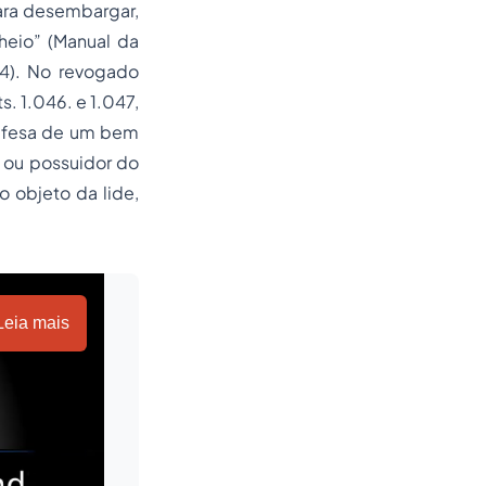
ara desembargar,
heio” (Manual da
94). No revogado
. 1.046. e 1.047,
defesa de um bem
r ou possuidor do
 objeto da lide,
Leia mais