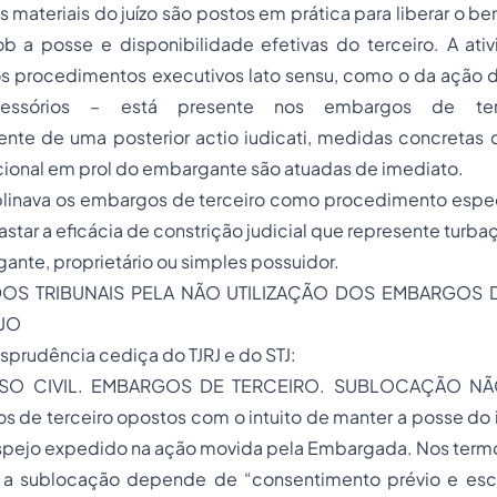
 materiais do juízo são postos em prática para liberar o be
b a posse e disponibilidade efetivas do terceiro. A ativ
dos procedimentos executivos lato sensu, como o da ação 
ssessórios – está presente nos embargos de ter
te de uma posterior actio iudicati, medidas concretas 
cional em prol do embargante são atuadas de imediato.
linava os embargos de terceiro como procedimento espec
astar a eficácia de constrição judicial que represente turb
nte, proprietário ou simples possuidor.
DOS TRIBUNAIS PELA NÃO UTILIZAÇÃO DOS EMBARGOS 
JO
isprudência cediça do TJRJ e do STJ:
SSO CIVIL. EMBARGOS DE TERCEIRO. SUBLOCAÇÃO N
 de terceiro opostos com o intuito de manter a posse do 
ejo expedido na ação movida pela Embargada. Nos termos
, a sublocação depende de “consentimento prévio e escr