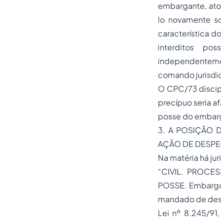
embargante, atos
lo novamente so
característica 
interditos po
independentemen
comando jurisdi
O CPC/73 discip
precípuo seria af
posse do embarga
3. A POSIÇÃO 
AÇÃO DE DESPE
Na matéria há jur
“CIVIL. PROCE
POSSE. Embargos
mandado de desp
Lei nº 8.245/91