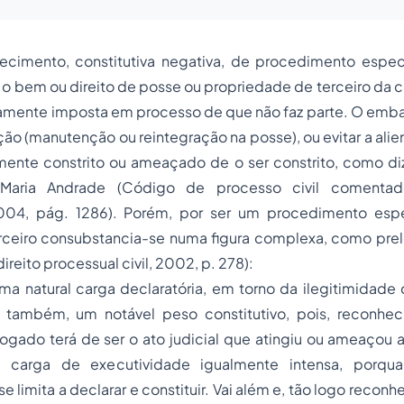
cimento, constitutiva negativa, de procedimento especi
ar o bem ou direito de posse ou propriedade de terceiro da c
stamente imposta em processo de que não faz parte. O emb
ação (manutenção ou reintegração na posse), ou evitar a al
amente constrito ou ameaçado de o ser constrito, como d
 Maria Andrade (Código de processo civil comentad
2004, pág. 1286). Porém, por ser um procedimento espe
ceiro consubstancia-se numa figura complexa, como pre
direito processual civil, 2002, p. 278):
uma natural carga declaratória, em torno da ilegitimidade
também, um notável peso constitutivo, pois, reconhec
gado terá de ser o ato judicial que atingiu ou ameaçou a
 carga de executividade igualmente intensa, porqua
 se limita a declarar e constituir. Vai além e, tão logo reconh