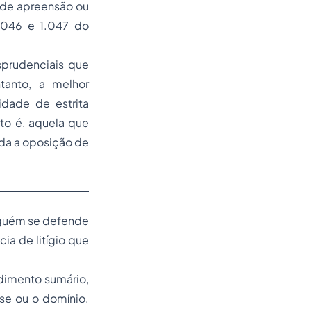
 de apreensão ou
1.046 e 1.047 do
isprudenciais que
tanto, a melhor
idade de estrita
to é, aquela que
ida a oposição de
lguém se defende
a de litígio que
dimento sumário,
sse ou o domínio.