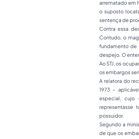
arrematado em ha
o suposto locatá
sentença de pro
Contra essa de
Contudo, o magi
fundamento de 
despejo. O enten
Ao STJ, os ocupa
os embargos seri
A relatora do re
1973 – aplicáv
especial, cujo 
representasse 
possuidor.
Segundo a minist
de que os embar