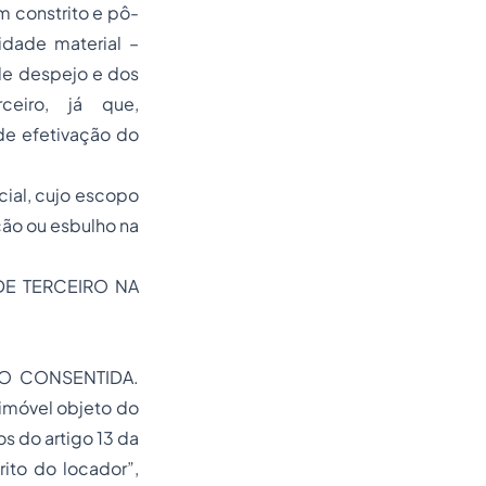
m constrito e pô-
idade material –
de despejo e dos
ceiro, já que,
de efetivação do
ial, cujo escopo
ação ou esbulho na
DE TERCEIRO NA
ÃO CONSENTIDA.
imóvel objeto do
 do artigo 13 da
ito do locador”,