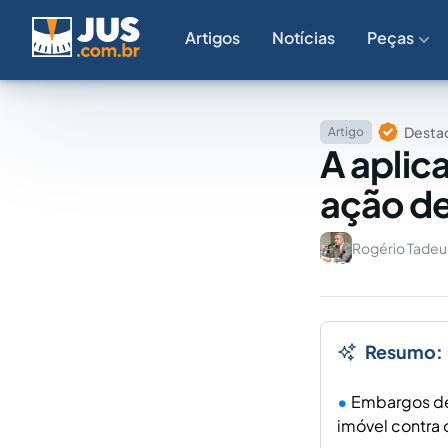
Artigos
Notícias
Peças
Destaq
Artigo
A aplic
ação d
Rogério Tade
Resumo:
Embargos de 
imóvel contra 