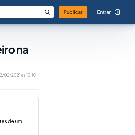
Publicar
Entrar
 IA
Buscar no Jus
iro na
12/02/2021 às 13:10
ntes de um