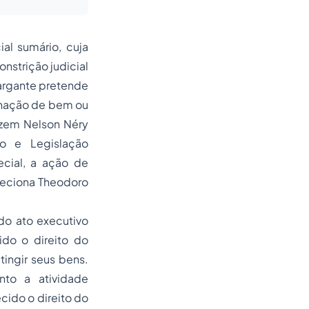
al sumário, cuja
onstrição judicial
argante pretende
ienação de bem ou
izem Nelson Néry
o e Legislação
cial, a ação de
leciona Theodoro
 do ato executivo
ido o direito do
tingir seus bens.
nto a atividade
ecido o direito do