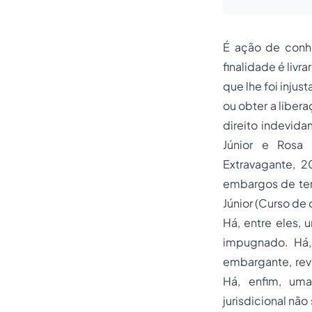
É ação de conhe
finalidade é livr
que lhe foi inju
ou obter a liber
direito indevid
Júnior e Rosa
Extravagante, 
embargos de ter
Júnior (Curso de 
Há, entre eles, 
impugnado. Há, 
embargante, revo
Há, enfim, uma
jurisdicional não