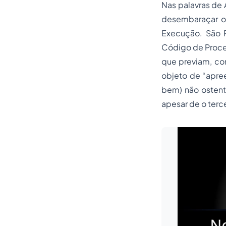
Nas palavras de
desembaraçar ou
Execução. São Pa
Código de Proces
que previam, co
objeto de “apree
bem) não ostenta
apesar de o terce