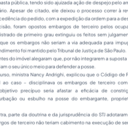
sta pública, tendo sido ajuizada ação de despejo pelo ar
rio. Apesar de citado, ele deixou o processo correr à re
cedência do pedido, com a expedição da ordem para a d
cisão, foram opostos embargos de terceiro pelos ocupa
strado de primeiro grau extinguiu os feitos sem julgamen
que os embargos não seriam a via adequada para impu
dimento foi mantido pelo Tribunal de Justiça de São Paulo.
ntes do imóvel alegaram que, por não integrarem a suposta r
am o seu único meio para defender a posse.
curso, ministra Nancy Andrighi, explicou que o Código de 
el ao caso – disciplinava os embargos de terceiro co
objetivo precípuo seria afastar a eficácia de constri
turbação ou esbulho na posse do embargante, propriet
ra, parte da doutrina e da jurisprudência do STJ adotara
gos de terceiro não teriam cabimento na execução de se