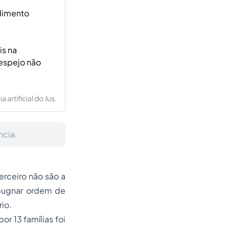
dimento
is na
espejo não
artificial do Jus.
ncia.
terceiro não são a
pugnar ordem de
rio.
r 13 famílias foi