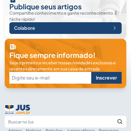
Publique seus artigos
Compartilhe conhecimento e ganhe reconhecimento. É
fácil e rápido!
Colabore
Fique sempre informado!
Seja o primeiro a receber nossas novidades exclusivas e
recentes diretamente em sua caixa de entrada.
Inscrever
Artigos
·
Notícias
·
Petições
·
Jurisprudência
·
Pareceres
·