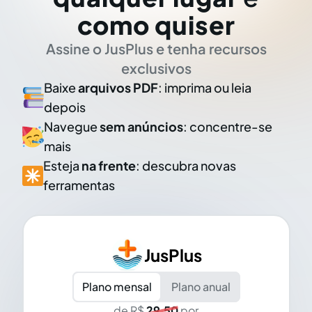
como quiser
Assine o JusPlus e tenha recursos
exclusivos
Baixe
arquivos PDF
: imprima ou leia
depois
Navegue
sem anúncios
: concentre-se
mais
Esteja
na frente
: descubra novas
ferramentas
JusPlus
Plano mensal
Plano anual
de R$
29,50
por