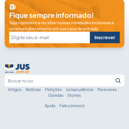
Fique sempre informado!
Seja o primeiro a receber nossas novidades exclusivas e
recentes diretamente em sua caixa de entrada.
Inscrever
Artigos
·
Notícias
·
Petições
·
Jurisprudência
·
Pareceres
·
Fale com a IA
Buscar no Jus
Dúvidas
·
Stories
Ajuda
·
Fale conosco