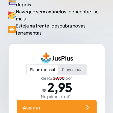
depois
Navegue
sem anúncios
: concentre-se
mais
Esteja
na frente
: descubra novas
ferramentas
JusPlus
Plano mensal
Plano anual
de R$
29,50
por
2,95
R$
No primeiro mês
Assinar