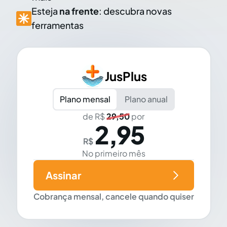
Esteja
na frente
: descubra novas
ferramentas
JusPlus
Plano mensal
Plano anual
de R$
29,50
por
2,95
R$
No primeiro mês
Assinar
Cobrança mensal, cancele quando quiser