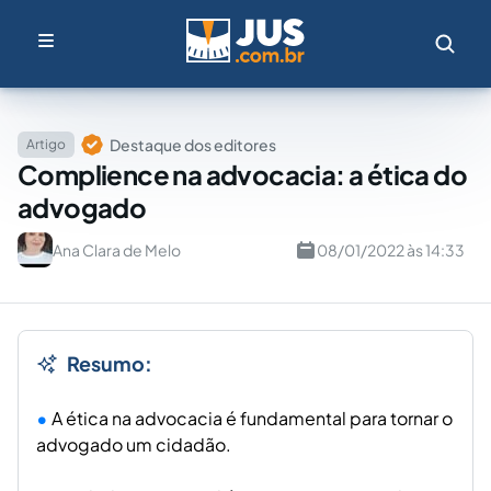
Destaque dos editores
Artigo
Complience na advocacia: a ética do
advogado
Ana Clara de Melo
08/01/2022 às 14:33
Resumo:
A ética na advocacia é fundamental para tornar o
advogado um cidadão.