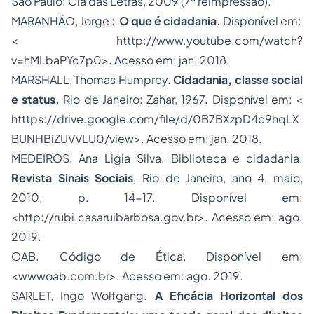
São Paulo: Cia das Letras, 2009 (7ª reimpressão).
MARANHÃO, Jorge :
O que é cidadania.
Disponível em:
< htttp://www.youtube.com/watch?
v=hMLbaPYc7p0>. Acesso em: jan. 2018.
MARSHALL, Thomas Humprey.
Cidadania, classe social
e status.
Rio de Janeiro: Zahar, 1967. Disponível em: <
htttps://drive.google.com/file/d/0B7BXzpD4c9hqLX
BUNHBiZUVVLU0/view>. Acesso em: jan. 2018.
MEDEIROS, Ana Ligia Silva. Biblioteca e cidadania.
Revista Sinais Sociais
, Rio de Janeiro, ano 4, maio,
2010, p. 14-17. Disponível em:
<
http://rubi.casaruibarbosa.gov.br
>. Acesso em: ago.
2019.
OAB. Código de Ética. Disponível em:
<wwwoab.com.br>. Acesso em: ago. 2019.
SARLET, Ingo Wolfgang.
A Eficácia Horizontal dos