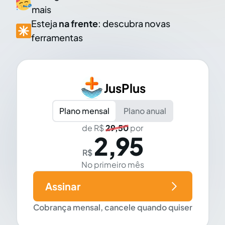
mais
Esteja
na frente
: descubra novas
ferramentas
JusPlus
Plano mensal
Plano anual
de R$
29,50
por
2,95
R$
No primeiro mês
Assinar
Cobrança mensal, cancele quando quiser