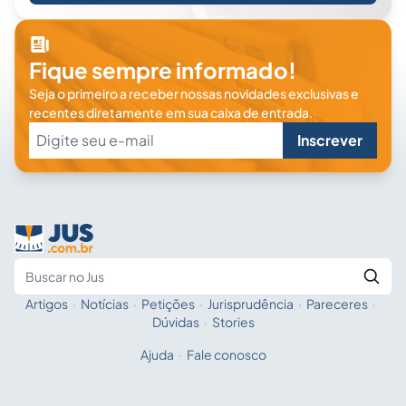
Fique sempre informado!
Seja o primeiro a receber nossas novidades exclusivas e
recentes diretamente em sua caixa de entrada.
Inscrever
Artigos
·
Notícias
·
Petições
·
Jurisprudência
·
Pareceres
·
Fale com a IA
Buscar no Jus
Dúvidas
·
Stories
Ajuda
·
Fale conosco