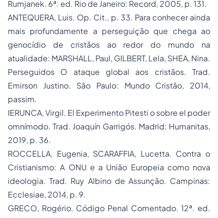
Rumjanek. 6ª. ed. Rio de Janeiro: Record, 2005, p. 131.
ANTEQUERA, Luis. Op. Cit., p. 33. Para conhecer ainda
mais profundamente a perseguição que chega ao
genocídio de cristãos ao redor do mundo na
atualidade: MARSHALL, Paul, GILBERT, Lela, SHEA, Nina.
Perseguidos O ataque global aos cristãos
. Trad.
Emirson Justino. São Paulo: Mundo Cristão, 2014,
passim.
IERUNCA, Virgil.
El Experimento Pitesti o sobre el poder
omnímodo
. Trad. Joaquín Garrigós. Madrid: Humanitas,
2019, p. 36.
ROCCELLA, Eugenia, SCARAFFIA, Lucetta.
Contra o
Cristianismo: A ONU e a União Europeia como nova
ideologia
. Trad. Ruy Albino de Assunção. Campinas:
Ecclesiae, 2014, p. 9.
GRECO, Rogério.
Código Penal Comentado
. 12ª. ed.