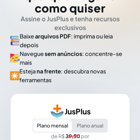
como quiser
Assine o JusPlus e tenha recursos
exclusivos
Baixe
arquivos PDF
: imprima ou leia
depois
Navegue
sem anúncios
: concentre-se
mais
Esteja
na frente
: descubra novas
ferramentas
JusPlus
Plano mensal
Plano anual
de R$
29,50
por