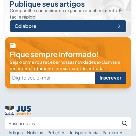
Publique seus artigos
Compartilhe conhecimento e ganhe reconhecimento. É
fácil e rápido!
Colabore
Fique sempre informado!
Seja o primeiro a receber nossas novidades exclusivas e
recentes diretamente em sua caixa de entrada.
Inscrever
Artigos
·
Notícias
·
Petições
·
Jurisprudência
·
Pareceres
·