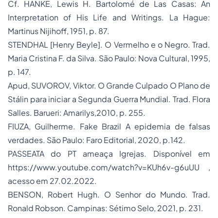
Cf. HANKE, Lewis H.
Bartolomé de Las Casas: An
Interpretation of His Life and Writings
. La Hague:
Martinus Nijihoff, 1951, p. 87.
STENDHAL [Henry Beyle].
O Vermelho e o Negro
. Trad.
Maria Cristina F. da Silva. São Paulo: Nova Cultural, 1995,
p. 147.
Apud, SUVOROV, Viktor.
O Grande Culpado O Plano de
Stálin para iniciar a Segunda Guerra Mundial
. Trad. Flora
Salles. Barueri: Amarilys,2010, p. 255.
FIUZA, Guilherme.
Fake Brazil A epidemia de falsas
verdades
. São Paulo: Faro Editorial, 2020, p.142.
PASSEATA do PT ameaça Igrejas. Disponível em
https://www.youtube.com/watch?v=KUh6v-g6uUU
,
acesso em 27.02.2022.
BENSON, Robert Hugh.
O Senhor do Mundo
. Trad.
Ronald Robson. Campinas: Sétimo Selo, 2021, p. 231.