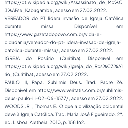
https://pt.wikipedia.org/wiki/Assassinato_de_Mo%C
3%AFse_Kabagambe
, acesso em 27.02.2022.
VEREADOR do PT lidera invasão de Igreja Católica
durante missa. Disponível em
https://www.gazetadopovo.com.br/vida-e-
cidadania/vereador-do-pt-lidera-invasao-de-igreja-
catolica-durante-missa/
, acesso em 27.02.2022.
IGREJA do Rosário (Curitiba). Disponível em
https://pt.wikipedia.org/wiki/Igreja_do_Ros%C3%A1
rio_(Curitiba)
, acesso em 27.02.2022.
PAULO III, Papa.
Sublimis Deus
. Trad. Padre Zé.
Disponível em
https://www.veritatis.com.br/sublimis-
deus-paulo-iii-02-06-1537/
, acesso em 27.02.2022.
WOODS JR. , Thomas E.
O que a civilização ocidental
deve à Igreja Católica
. Trad. Maria José Figueiredo. 2ª.
ed. Lisboa: Aletheia, 2010, p. 158 162.