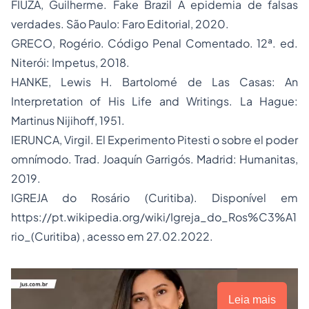
FIUZA, Guilherme.
Fake Brazil A epidemia de falsas
verdades
. São Paulo: Faro Editorial, 2020.
GRECO, Rogério.
Código Penal Comentado
. 12ª. ed.
Niterói: Impetus, 2018.
HANKE, Lewis H.
Bartolomé de Las Casas: An
Interpretation of His Life and Writings
. La Hague:
Martinus Nijihoff, 1951.
IERUNCA, Virgil.
El Experimento Pitesti o sobre el poder
omnímodo
. Trad. Joaquín Garrigós. Madrid: Humanitas,
2019.
IGREJA do Rosário (Curitiba). Disponível em
https://pt.wikipedia.org/wiki/Igreja_do_Ros%C3%A1
rio_(Curitiba)
, acesso em 27.02.2022.
Leia mais