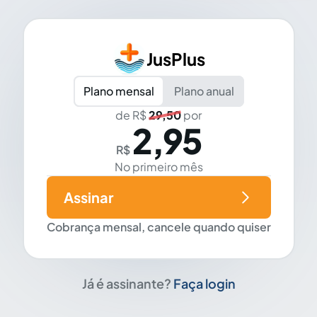
JusPlus
Plano mensal
Plano anual
de R$
29,50
por
2,95
R$
No primeiro mês
Assinar
Cobrança mensal, cancele quando quiser
Já é assinante?
Faça login