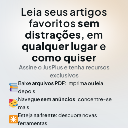
Leia seus artigos
favoritos
sem
distrações
, em
qualquer lugar
e
como quiser
Assine o JusPlus e tenha recursos
exclusivos
Baixe
arquivos PDF
: imprima ou leia
depois
Navegue
sem anúncios
: concentre-se
mais
Esteja
na frente
: descubra novas
ferramentas