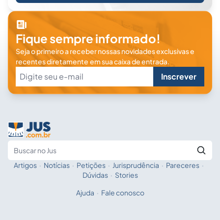
Fique sempre informado!
Seja o primeiro a receber nossas novidades exclusivas e
recentes diretamente em sua caixa de entrada.
Inscrever
Artigos
·
Notícias
·
Petições
·
Jurisprudência
·
Pareceres
·
Fale com a IA
Buscar no Jus
Dúvidas
·
Stories
Ajuda
·
Fale conosco