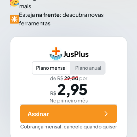
mais
Esteja
na frente
: descubra novas
ferramentas
JusPlus
Plano mensal
Plano anual
de R$
29,50
por
2,95
R$
No primeiro mês
Assinar
Cobrança mensal, cancele quando quiser