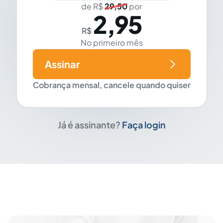
de R$
29,50
por
2,95
R$
No primeiro mês
Assinar
Cobrança mensal, cancele quando quiser
Já é assinante?
Faça login