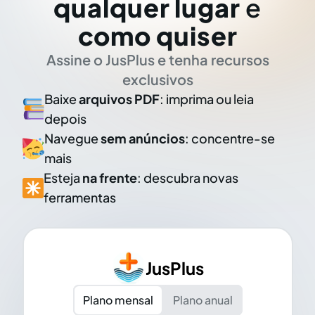
qualquer lugar
e
como quiser
Assine o JusPlus e tenha recursos
exclusivos
Baixe
arquivos PDF
: imprima ou leia
depois
Navegue
sem anúncios
: concentre-se
mais
Esteja
na frente
: descubra novas
ferramentas
JusPlus
Plano mensal
Plano anual