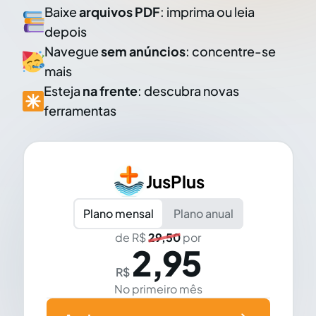
Baixe
arquivos PDF
: imprima ou leia
depois
Navegue
sem anúncios
: concentre-se
mais
Esteja
na frente
: descubra novas
ferramentas
JusPlus
Plano mensal
Plano anual
de R$
29,50
por
2,95
R$
No primeiro mês