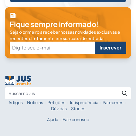
Fique sempre informado!
Seja o primeiro a receber nossas novidades exclusivas e
recentes diretamente em sua caixa de entrada.
Inscrever
Artigos
·
Notícias
·
Petições
·
Jurisprudência
·
Pareceres
·
Fale com a IA
Buscar no Jus
Dúvidas
·
Stories
Ajuda
·
Fale conosco