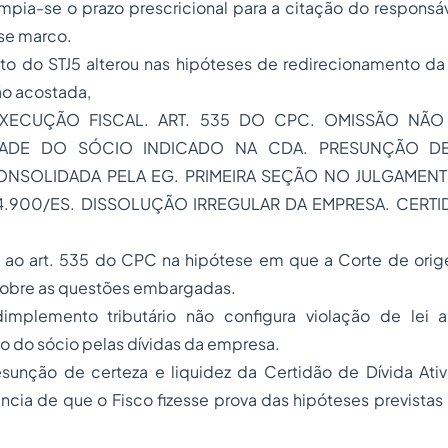
rompia-se o prazo prescricional para a citação do responsáve
sse marco.
to do STJ
5
alterou nas hipóteses de redirecionamento da 
o acostada,
 EXECUÇÃO FISCAL. ART. 535 DO CPC. OMISSÃO NÃO
DADE DO SÓCIO INDICADO NA CDA. PRESUNÇÃO DE 
ONSOLIDADA PELA EG. PRIMEIRA SEÇÃO NO JULGAMEN
04.900/ES. DISSOLUÇÃO IRREGULAR DA EMPRESA. CERTI
a ao art. 535 do CPC na hipótese em que a Corte de ori
sobre as questões embargadas.
implemento tributário não configura violação de lei a
o do sócio pelas dívidas da empresa.
esunção de certeza e liquidez da Certidão de Dívida Ativ
ncia de que o Fisco fizesse prova das hipóteses previstas no