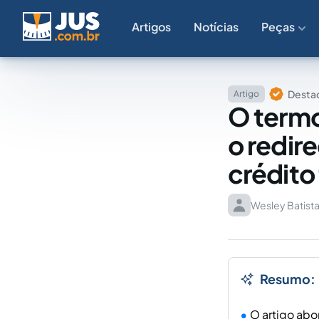
Artigos
Notícias
Peças
Destaq
Artigo
O termo 
o redir
crédito 
Wesley Batist
Resumo:
O artigo abo