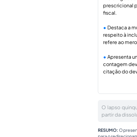
prescricional 
fiscal.
Destaca a mu
respeito à inc
refere ao mer
Apresenta um
contagem deve 
citação do dev
O lapso quinq
partir da disso
RESUMO:
O present
para o redirecionam