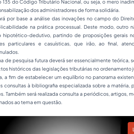
 135 do Código Tributário Nacional, ou seja, o mero inad
onsabilização dos administradores de forma solidária.
ará por base a análise das inovações no campo do Direito
icabilidade na prática processual. Deste modo, outro n
hipotético-dedutivo, partindo de proposições gerais 
s particulares e casuísticas, que irão, ao final, aten
mulados.
nha de pesquisa futura deverá ser essencialmente teórica,
os históricos das legislações tributárias no ordenamento ju
a, a fim de estabelecer um equilíbrio no panorama existe
s consultas à bibliografia especializada sobre a matéria,
tes. Também será realizada consulta a periódicos, artigos, m
ionados ao tema em questão.