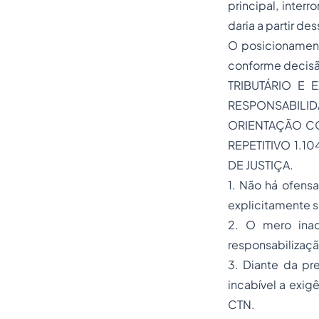
principal, inter
daria a partir de
O posicionamen
conforme decisã
TRIBUTÁRIO E
RESPONSABILI
ORIENTAÇÃO C
REPETITIVO 1.1
DE JUSTIÇA.
1. Não há ofens
explicitamente 
2. O mero inad
responsabilizaçã
3. Diante da pr
incabível a exigê
CTN.