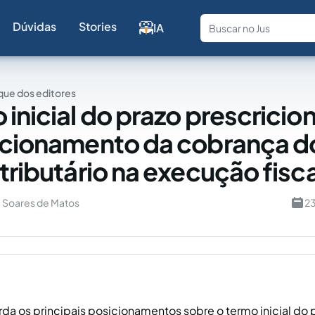
Dúvidas
Stories
IA
Fale com a
ue dos editores
inicial do prazo prescricion
ecionamento da cobrança d
tributário na execução fisca
a Soares de Matos
23
rda os principais posicionamentos sobre o termo inicial do 