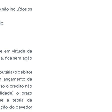
e não incluídos os
io.
e em virtude da
ia, fica sem ação
butária (o débito)
or lançamento da
so o crédito não
idade) o prazo
-se a teoria da
itação do devedor