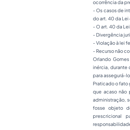
ocorrência da pr
- Os casos de int
do art. 40 da Le
- O art. 40 da Le
- Divergência ju
- Violação à lei 
- Recurso não c
Orlando Gomes 
inércia, durante
para assegurá-lo
Praticado o fato 
que acaso não p
administração, 
fosse objeto d
prescricional 
responsabilidade