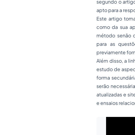
segundo o artigo
apto para a resp
Este artigo tom
como da sua apl
método senão o 
para as questõe
previamente for
Além disso, a li
estudo de aspect
forma secundári
serão necessária
atualizadas e si
e ensaios relac