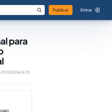
Publicar
Entrar
 IA
Buscar no Jus
al para
o
l
/07/2022 às 16:35
prazo