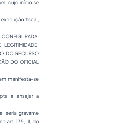
l, cujo início se
execução fiscal,
 CONFIGURADA.
LEGITIMIDADE.
TO DO RECURSO
DÃO DO OFICIAL
gem manifesta-se
pta a ensejar a
a, seria gravame
 art. 135, III, do