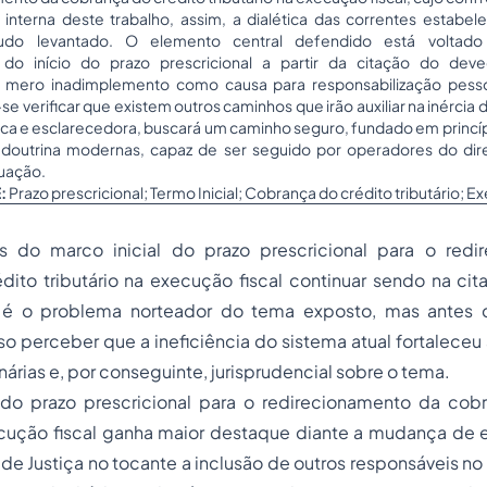
 interna deste trabalho, assim, a dialética das correntes estabel
tudo levantado. O elemento central defendido está voltad
o do início do prazo prescricional a partir da citação do deve
o mero inadimplemento como causa para responsabilização pesso
e verificar que existem outros caminhos que irão auxiliar na inércia d
tica e esclarecedora, buscará um caminho seguro, fundado em princí
 e doutrina modernas, capaz de ser seguido por operadores do di
tuação.
:
Prazo prescricional; Termo Inicial; Cobrança do crédito tributário; E
s do marco inicial do prazo prescricional para o red
dito tributário na execução fiscal continuar sendo na ci
e é o problema norteador do tema exposto, mas antes d
so perceber que a ineficiência do sistema atual fortaleceu
árias e, por conseguinte, jurisprudencial sobre o tema.
 do prazo prescricional para o redirecionamento da cob
xecução fiscal ganha maior destaque diante a mudança de
 de Justiça no tocante a inclusão de outros responsáveis no 