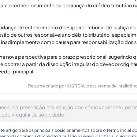
para o redirecionamento da cobrança do crédito tributário 
dança de entendimento do Superior Tribunal de Justiça no 
lusão de outros responsáveis no débito tributário, especial
o inadimplemento como causa para responsabilização dos s
a nova perspectiva para o prazo prescricional, sugerindo qu
ocorrer a partir da dissolução irregular do devedor originá
edor principal.
Resumo criado por JUSTICIA, o assistente de inteligência 
uenal da prescrição em relação aos sócios somente pode
lução irregular da sociedade.
e artigo trará os principais posicionamentos sobre o termo inicial do
ento da cobrança do crédito tributário na execução fiscal, cujo confr