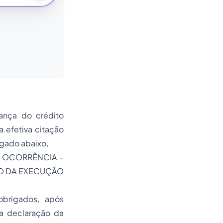
ança do crédito
a efetiva citação
lgado abaixo,
- OCORRÊNCIA -
O DA EXECUÇÃO
obrigados, após
 a declaração da