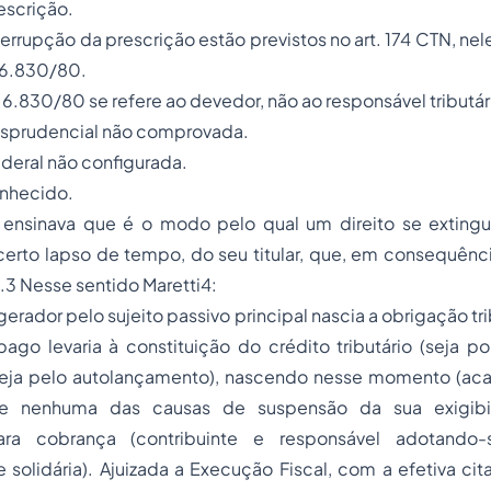
escrição.
errupção da prescrição estão previstos no art. 174 CTN, nel
i 6.830/80.
i 6.830/80 se refere ao devedor, não ao responsável tributár
risprudencial não comprovada.
federal não configurada.
onhecido.
ensinava que é o modo pelo qual um direito se extingu
 certo lapso de tempo, do seu titular, que, em consequênc
.
3
Nesse sentido Maretti
4
:
gerador pelo sujeito passivo principal nascia a obrigação tri
ago levaria à constituição do crédito tributário (seja p
seja pelo autolançamento), nascendo nesse momento (aca
e nenhuma das causas de suspensão da sua exigibil
para cobrança (contribuinte e responsável adotando
 solidária). Ajuizada a Execução Fiscal, com a efetiva c