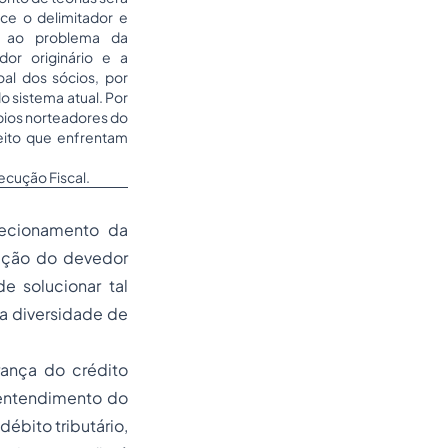
ece o delimitador e
o ao problema da
dor originário e a
al dos sócios, por
o sistema atual. Por
pios norteadores do
reito que enfrentam
xecução Fiscal.
irecionamento da
tação do devedor
e solucionar tal
 a diversidade de
rança do crédito
 entendimento do
débito tributário,