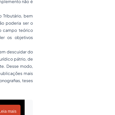
implemento não é
 Tributário, bem
ão poderia ser o
no campo teórico
der os objetivos
 sem descuidar do
rídico pátrio, de
nte. Desse modo,
 publicações mais
onografias, teses
Leia mais