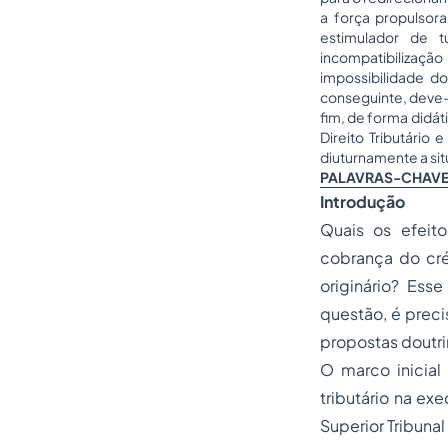
a força propulsora
estimulador de 
incompatibilizaçã
impossibilidade d
conseguinte, deve-s
fim, de forma didá
Direito Tributário
diuturnamente a si
PALAVRAS-CHAVE
Introdução
Quais os efeito
cobrança do cré
originário? Ess
questão, é preci
propostas doutrin
O marco inicial
tributário na e
Superior Tribunal