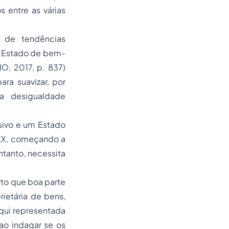
s entre as várias
 de tendências
 o Estado de bem-
, 2017, p. 837)
ra suavizar, por
a desigualdade
sivo e um Estado
o XX, começando a
ntanto, necessita
rto que boa parte
rietária de bens,
 aqui representada
 ao indagar se os