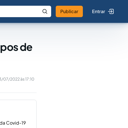
Publicar
Entrar
 IA
Buscar no Jus
mpos de
3/07/2022 às 17:10
a da Covid-19