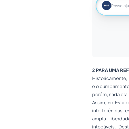
2 PARA UMA RE
Historicamente, 
e o cumprimento
porém, nada era 
Assim, no Esta
interferências 
ampla liberdad
intocáveis. Des