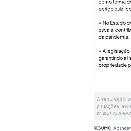
como forma de 
perigo público
No Estado do
escala, contri
da pandemia.
A legislação
garantindo a i
propriedade p
A requisição a
situações exc
múnus que é co
RESUMO
: A pandem