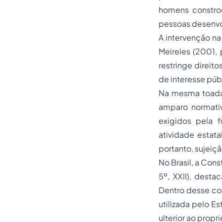
homens constroe
pessoas desenvo
A intervenção na
Meireles (2001,
restringe direit
de interesse púb
Na mesma toada,
amparo normativ
exigidos pela 
atividade estat
portanto, sujeiç
No Brasil, a Cons
5º, XXII), desta
Dentro desse con
utilizada pelo E
ulterior ao proprie