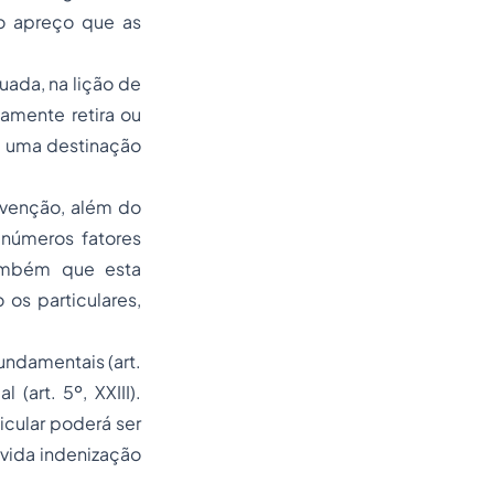
 o apreço que as
uada, na lição de
amente retira ou
 a uma destinação
rvenção, além do
inúmeros fatores
também que esta
 os particulares,
fundamentais (art.
(art. 5º, XXIII).
cular poderá ser
evida indenização