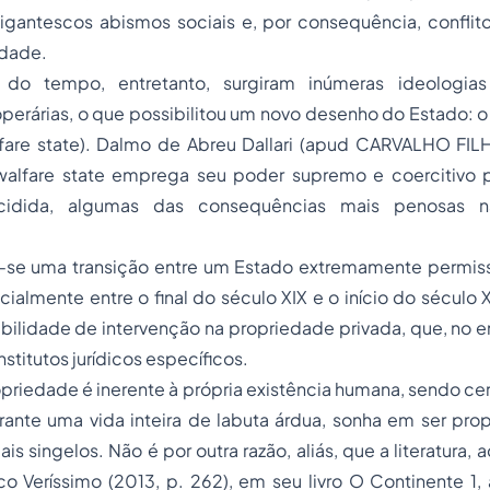
igantescos abismos sociais e, por consequência, conflito
edade.
o tempo, entretanto, surgiram inúmeras ideologias
operárias, o que possibilitou um novo desenho do Estado:
fare state
). Dalmo de Abreu Dallari (
apud
CARVALHO FILHO
walfare state
emprega seu poder supremo e coercitivo pa
ecidida, algumas das consequências mais penosas n
se uma transição entre um Estado extremamente permis
ecialmente entre o final do século XIX e o início do sécul
sibilidade de intervenção na propriedade privada, que, no e
nstitutos jurídicos específicos.
opriedade é inerente à própria existência humana, sendo ce
ante uma vida inteira de labuta árdua, sonha em ser prop
s singelos. Não é por outra razão, aliás, que a literatura,
ico Veríssimo (2013, p. 262), em seu livro
O Continente 1
,