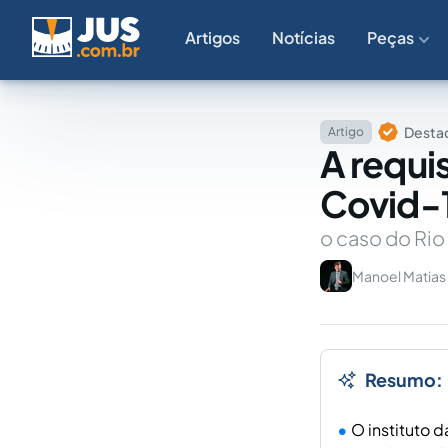
Artigos
Notícias
Peças
Destaq
Artigo
A requi
Covid-
o caso do Ri
Manoel Matias
Resumo:
O instituto 