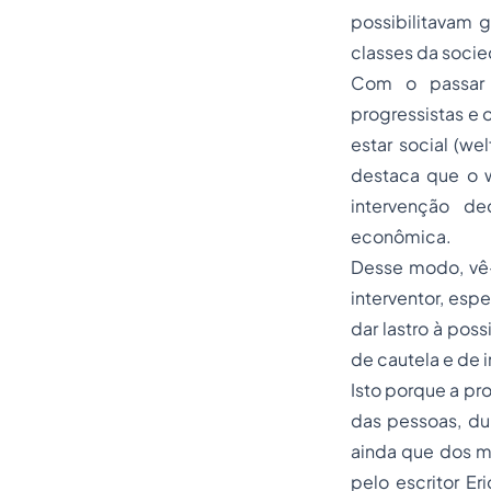
possibilitavam g
classes da soci
Com o passar d
progressistas e 
estar social (
wel
destaca que o
intervenção d
econômica.
Desse modo, vê-
interventor, esp
dar lastro à pos
de cautela e de i
Isto porque a pr
das pessoas, dur
ainda que dos mai
pelo escritor Er