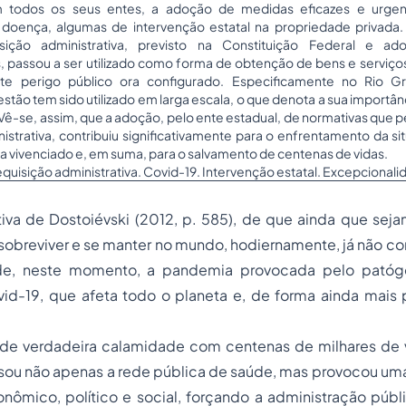
m todos os seus entes, a adoção de medidas eficazes e urgen
doença, algumas de intervenção estatal na propriedade privada.
uisição administrativa, previsto na Constituição Federal e a
is, passou a ser utilizado como forma de obtenção de bens e serviço
nte perigo público ora configurado. Especificamente no Rio G
tão tem sido utilizado em larga escala, o que denota a sua importâ
ê-se, assim, que a adoção, pelo ente estadual, de normativas que p
nistrativa, contribuiu significativamente para o enfrentamento da s
a vivenciado e, em suma, para o salvamento de centenas de vidas.
equisição administrativa. Covid-19. Intervenção estatal. Excepcionali
iva de Dostoiévski (2012, p. 585), de que ainda que seja
sobreviver e se manter no mundo, hodiernamente, já não con
ide, neste momento, a pandemia provocada pelo patóg
id-19, que afeta todo o planeta e, de forma ainda mais p
de verdadeira calamidade com centenas de milhares de v
ou não apenas a rede pública de saúde, mas provocou uma 
nômico, político e social, forçando a administração públi