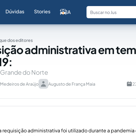
Dúvidas
Stories
IA
Fale com a
ue dos editores
sição administrativa em te
19:
o Grande do Norte
 Medeiros de Araújo
Augusto de França Maia
2
da requisição administrativa foi utilizado durante a pandemi