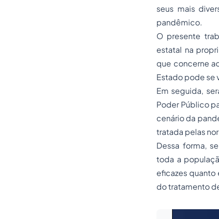
seus mais dive
pandêmico.
O presente trab
estatal na prop
que concerne ao 
Estado pode se v
Em seguida, ser
Poder Público pa
cenário da pande
tratada pelas no
Dessa forma, se
toda a populaçã
eficazes quanto 
do tratamento de