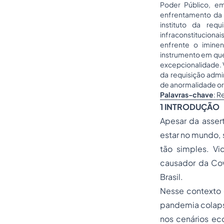
Poder Público, e
enfrentamento da 
instituto da req
infraconstituciona
enfrente o imine
instrumento em ques
excepcionalidade. V
da requisição admi
de anormalidade or
Palavras-chave
: R
1 INTRODUÇÃO
Apesar da assert
estar no mundo, 
tão simples. V
causador da Cov
Brasil.
Nesse contexto 
pandemia colaps
nos cenários eco