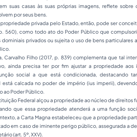
m suas casas às suas próprias imagens, reflete sobre
lvem por seus bens.
 propriedade privada pelo Estado, então, pode ser conceit
 p. 560), como todo ato do Poder Público que compulsori
os dominiais privados ou sujeita o uso de bens particulares
lico.
 Carvalho Filho (2017, p. 839) complementa que tal inte
o, ainda precisa ter por fim ajustar a propriedade aos 
função social a que está condicionada, destacando 
al está calcada no poder de império (
ius imperii
), devendo
ão ao Poder Público.
tituição Federal alçou a propriedade ao núcleo de direitos 
cando que essa propriedade atenderá a uma função social 
texto, a Carta Magna estabeleceu que a propriedade parti
stado em caso de iminente perigo público, assegurada a d
tário (art. 5º, XXV).