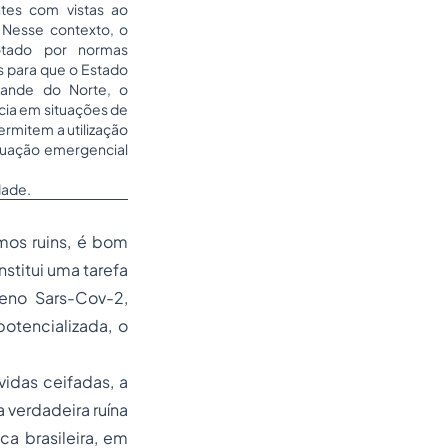
tes com vistas ao
 Nesse contexto, o
dotado por normas
s para que o Estado
rande do Norte, o
ncia em situações de
ermitem a utilização
ituação emergencial
dade.
mos ruins, é bom
stitui uma tarefa
eno Sars-Cov-2,
otencializada, o
idas ceifadas, a
verdadeira ruína
ca brasileira, em