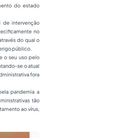
mento do estado
l de intervenção
pecificamente no
através do qual o
erigo público.
e o seu uso pelo
ntando-se o atual
inistrativa fora
 pela pandemia a
inistrativas tão
tamento ao vírus,