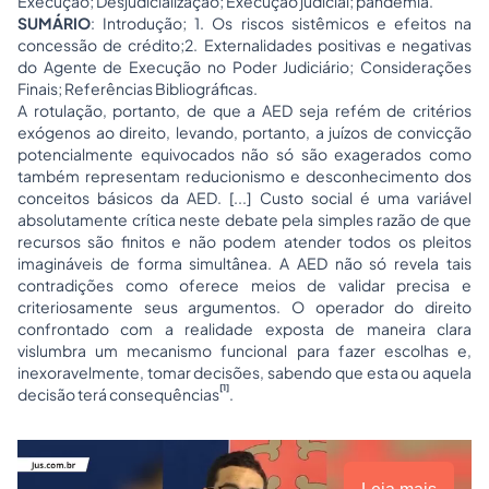
Execução; Desjudicialização; Execução judicial; pandemia.
SUMÁRIO
: Introdução; 1. Os riscos sistêmicos e efeitos na
concessão de crédito;2. Externalidades positivas e negativas
do Agente de Execução no Poder Judiciário; Considerações
Finais; Referências Bibliográficas.
A rotulação, portanto, de que a AED seja refém de critérios
exógenos ao direito, levando, portanto, a juízos de convicção
potencialmente equivocados não só são exagerados como
também representam reducionismo e desconhecimento dos
conceitos básicos da AED. [...] Custo social é uma variável
absolutamente crítica neste debate pela simples razão de que
recursos são finitos e não podem atender todos os pleitos
imagináveis de forma simultânea. A AED não só revela tais
contradições como oferece meios de validar precisa e
criteriosamente seus argumentos. O operador do direito
confrontado com a realidade exposta de maneira clara
vislumbra um mecanismo funcional para fazer escolhas e,
inexoravelmente, tomar decisões, sabendo que esta ou aquela
[1]
decisão terá consequências
.