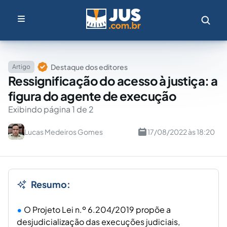
Destaque dos editores
Artigo
Ressignificação do acesso à justiça: a
figura do agente de execução
Exibindo página 1 de 2
Lucas Medeiros Gomes
17/08/2022 às 18:20
Resumo:
O Projeto Lei n.º 6.204/2019 propõe a
desjudicialização das execuções judiciais,