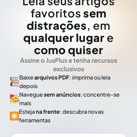
Leia seus artigos
favoritos
sem
distrações
, em
qualquer lugar
e
como quiser
Assine o JusPlus e tenha recursos
exclusivos
Baixe
arquivos PDF
: imprima ou leia
depois
Navegue
sem anúncios
: concentre-se
mais
Esteja
na frente
: descubra novas
ferramentas