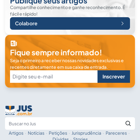
Publique seus artigos
Compartilhe conhecimento e ganhe reconhecimento. É
fácil e rápido!
Colabore
Fique sempre informado!
Seja o primeiro a receber nossas novidades exclusivas e
recentes diretamente em sua caixa de entrada.
Inscrever
Artigos
·
Notícias
·
Petições
·
Jurisprudência
·
Pareceres
·
Fale com a IA
Buscar no Jus
Dúvidas
·
Stories