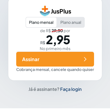
JusPlus
Plano mensal
Plano anual
de R$
29,50
por
2,95
R$
No primeiro mês
Assinar
Cobrança mensal, cancele quando quiser
Já é assinante?
Faça login