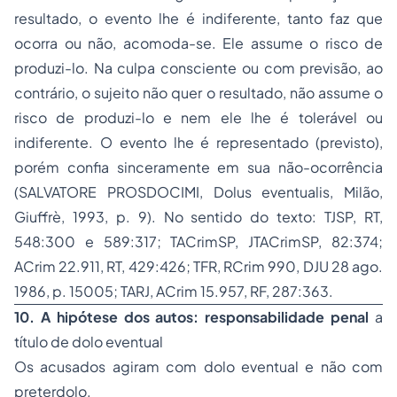
resultado, o evento lhe é indiferente, tanto faz que
ocorra ou não, acomoda-se. Ele assume o risco de
produzi-lo. Na culpa consciente ou com previsão, ao
contrário, o sujeito não quer o resultado, não assume o
risco de produzi-lo e nem ele lhe é tolerável ou
indiferente. O evento lhe é representado (previsto),
porém confia sinceramente em sua não-ocorrência
(SALVATORE PROSDOCIMI,
Dolus eventualis
, Milão,
Giuffrè, 1993, p. 9). No sentido do texto: TJSP, RT,
548:300 e 589:317; TACrimSP, JTACrimSP, 82:374;
ACrim 22.911, RT, 429:426; TFR, RCrim 990, DJU 28 ago.
1986, p. 15005; TARJ, ACrim 15.957, RF, 287:363.
10. A hipótese dos autos: responsabilidade penal
a
título de dolo eventual
Os acusados agiram com dolo eventual e não com
preterdolo.