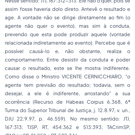
Nesse sentido: JTJ, 167:312-313. Ele não o quer, pois se
assim fosse haveria dolo direto. Antevê o resultado e
age. A vontade não se dirige diretamente ao fim (o
agente não quer o evento), mas sim à conduta,
prevendo que esta pode produzir aquele (vontade
relacionada indiretamente ao evento). Percebe que é
possível causá-lo e, não obstante, realiza o
comportamento. Entre desistir da conduta e poder
causar o resultado, este se lhe mostra indiferente.
Como disse o Ministro VICENTE CERNICCHIARO, "o
agente tem previsão do resultado; todavia, sem o
desejar, a ele é indiferente, arrostando" a sua
ocorrência (Recurso de Habeas Corpus 6.368, 6ª
Turma do Superior Tribunal de Justiça, j. 12.8.97, v. un.,
DJU 22.9.97, p. 46.559). No mesmo sentido: JTJ,
167:313; TJSP, RT, 454:362 e 513:393; TACrimSP,