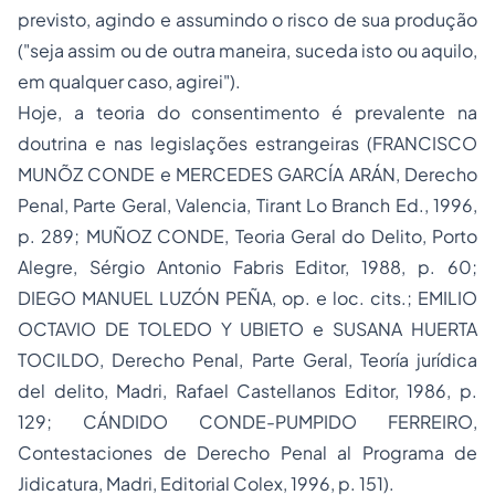
previsto, agindo e assumindo o risco de sua produção
("seja assim ou de outra maneira, suceda isto ou aquilo,
em qualquer caso, agirei").
Hoje, a teoria do consentimento é prevalente na
doutrina e nas legislações estrangeiras (FRANCISCO
MUNÕZ CONDE e MERCEDES GARCÍA ARÁN,
Derecho
Penal
,
Parte Geral
, Valencia, Tirant Lo Branch Ed., 1996,
p. 289; MUÑOZ CONDE,
Teoria Geral do Delito
, Porto
Alegre, Sérgio Antonio Fabris Editor, 1988, p. 60;
DIEGO MANUEL LUZÓN PEÑA,
op. e loc. cits.
; EMILIO
OCTAVIO DE TOLEDO Y UBIETO e SUSANA HUERTA
TOCILDO,
Derecho Penal
,
Parte Geral, Teoría jurídica
del delito
, Madri, Rafael Castellanos Editor, 1986, p.
129; CÁNDIDO CONDE-PUMPIDO FERREIRO,
Contestaciones de Derecho Penal al Programa de
Jidicatura
, Madri, Editorial Colex, 1996, p. 151).