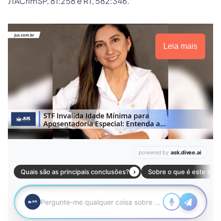
JTACrimSP, 81:258 e RT, 582:346.
Leia mais