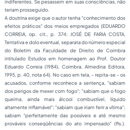
indiferentes. Se pesassem em suas consciências, não
teriam prosseguido.
A doutrina exige que o autor tenha "conhecimento dos
efeitos práticos" dos meios empregados (EDUARDO
CORREIA,
op. cit.
, p. 374; JOSÉ DE FARIA COSTA,
Tentativa e dolo eventual
, separata do número especial
do Boletim da Faculdade de Direito de Coimbra
intitulado Estudos em homenagem ao Prof. Doutor
Eduardo Correia (1984), Coimbra, Almedina Editora,
1995, p. 40, nota 64). No caso em tela, - repita-se - os
acusados, conforme reconhece a sentença, "sabiam
dos perigos de mexer com fogo"; "sabiam que o fogo
queima, ainda mais álcool combustível, líquido
altamente inflamável"; "sabiam que iriam ferir a vítima";
sabiam "perfeitamente das possíveis e até mesmo
prováveis conseqüências do ato impensado" (fls.).