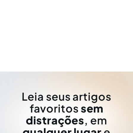
Leia seus artigos
favoritos
sem
distrações
, em
qualquer lugar
e