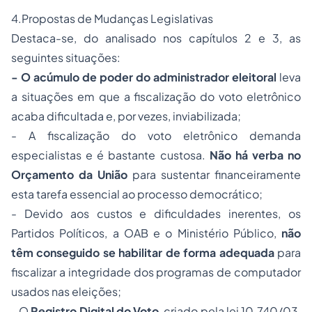
4.Propostas de Mudanças Legislativas
Destaca-se, do analisado nos capítulos 2 e 3, as
seguintes situações:
- O acúmulo de poder do administrador eleitoral
leva
a situações em que a
fiscalização
do voto eletrônico
acaba dificultada e, por vezes, inviabilizada;
- A fiscalização do voto eletrônico demanda
especialistas e é bastante custosa.
Não há verba no
Orçamento da União
para sustentar financeiramente
esta tarefa essencial ao
processo
democrático;
- Devido aos custos e dificuldades inerentes, os
Partidos Políticos, a OAB e o Ministério Público,
não
têm conseguido se habilitar de forma adequada
para
fiscalizar a integridade dos programas de computador
usados nas eleições;
- O
Registro Digital do Voto
, criado pela lei 10.740/03,