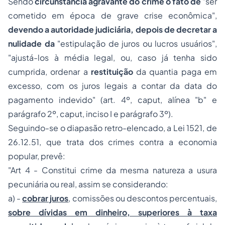
Sendo
circunstância agravante do crime o fato de
"
ser
cometido em época de grave crise econômica
",
devendo a autoridade judiciária, depois de decretar a
nulidade da
"
estipulação de juros ou lucros usuários",
"ajustá-los à média legal, ou, caso já tenha sido
cumprida, ordenar a
restituição
da quantia paga em
excesso, com os juros legais a contar da data do
pagamento indevido" (
art. 4º,
caput
, alínea "b" e
parágrafo 2º,
caput
, inciso I e parágrafo 3º
)
.
Seguindo-se o diapasão retro-elencado, a Lei 1521, de
26.12.51, que trata dos crimes contra a economia
popular, prevê:
"Art 4 - Constitui crime da mesma natureza a usura
pecuniária ou real, assim se considerando:
a) -
cobrar juros
, comissões ou descontos percentuais,
sobre dívidas em dinheiro, superiores à taxa