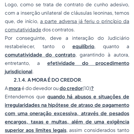
Logo, como se trata de contrato de cunho adesivo,
com a inserção unilateral de cláusulas leoninas, temos
que, de início,
a parte adversa já feriu o princípio da
comutatividade
dos contratos.
Por conseguinte, deve a interação do Judiciário
restabelecer, tanto o
equilíbrio
, quanto a
comutatividade do contrato
, garantindo à autora,
entretanto, a
efetividade do procedimento
jurisdicional
.
2.1.4. A MORA É DO CREDOR
.
A
mora
é do devedor ou
do credor
(10)
?
Entendemos que
quando há abusos e situações de
irregularidades na hipótese de atraso de pagamento
com uma oneração excessiva, através de pesados
encargos, taxas e multas, além de uma exigência
superior aos limites legais
, assim considerados tanto