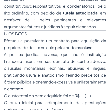
constitutivos/desconstitutivos e condenatórios) pelo
rito ordinário, com pedido de
tutela antecipada
, em
desfavor de
...
; pelos pertinentes e relevantes
argumentos fáticos e jurídicos à seguir elencados.
I - OS FATOS.
Efetuou a postulante um contrato para aquisição da
propriedade
de um veículo pelo modo
resolúvel
.
A pessoa jurídica adversa, que não é instituição
financeira inseriu em seu contrato de cunho adesivo,
cláusulas monetárias leoninas, abusivas e ilegais,
praticando usura e anatocismo, ferindo preceitos de
órdem pública e onerando excessiva e unilateralmente
o contrato.
O custo total do bem adquirido foi de R$ ... (...).
O prazo inicial para adimplemento das prestações
obrigacionais era de ... (...) meses.