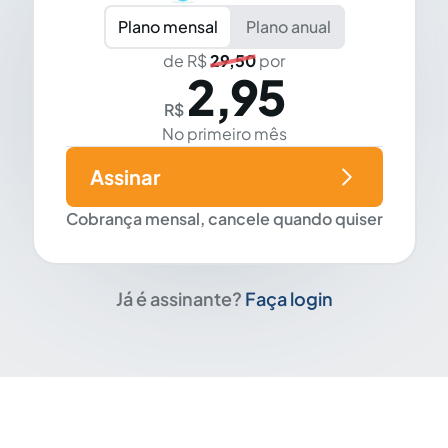
Plano mensal
Plano anual
de R$
29,50
por
2,95
R$
No primeiro mês
Assinar
Cobrança mensal, cancele quando quiser
Já é assinante?
Faça login