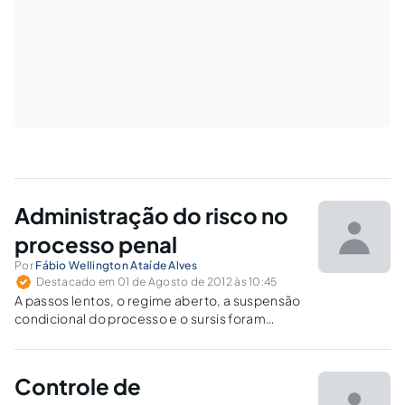
Administração do risco no
processo penal
Por
Fábio Wellington Ataíde Alves
Destacado em 01 de Agosto de 2012 às 10:45
A passos lentos, o regime aberto, a suspensão
condicional do processo e o sursis foram
exemplos mal acabados de gerenciamento
que não conseguiram surtir efeitos concretos
e tampouco reformaram as velhas práticas
Controle de
burocráticas. Medidas cautelares do CPP