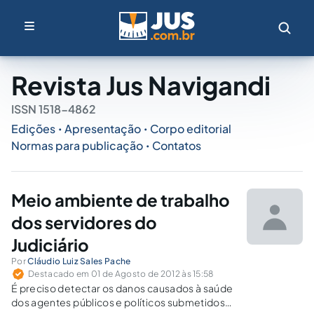
Revista Jus Navigandi
ISSN 1518-4862
Edições
Apresentação
Corpo editorial
•
•
Normas para publicação
Contatos
•
Meio ambiente de trabalho
dos servidores do
Judiciário
Por
Cláudio Luiz Sales Pache
Destacado em 01 de Agosto de 2012 às 15:58
É preciso detectar os danos causados à saúde
dos agentes públicos e políticos submetidos