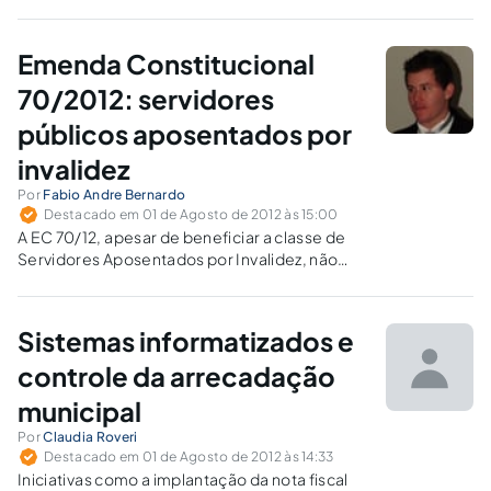
às metas de produtividade judicial
estabelecidas pelo CNJ e aos critérios
quantitativos de promoção por merecimento
Emenda Constitucional
de juízes.
70/2012: servidores
públicos aposentados por
invalidez
Por
Fabio Andre Bernardo
Destacado em 01 de Agosto de 2012 às 15:00
A EC 70/12, apesar de beneficiar a classe de
Servidores Aposentados por Invalidez, não
resolveu a questão. Enquanto isso, cabe aos
operadores do Direito e aos Tribunais resolver
as lides decorrentes da matéria.
Sistemas informatizados e
controle da arrecadação
municipal
Por
Claudia Roveri
Destacado em 01 de Agosto de 2012 às 14:33
Iniciativas como a implantação da nota fiscal