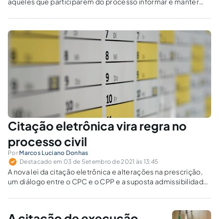
aqueles que participarem do processo informar e manter
atualizados os seus dados cadastrais junto aos órgãos do
Poder Judiciário, para efeito de recebimento de citação e
intimação.
Citação eletrônica vira regra no
processo civil
Por
Marcos Luciano Donhas
Destacado em 03 de Setembro de 2021 às 13:45
A nova lei da citação eletrônica e alterações na prescrição,
um diálogo entre o CPC e o CPP e a suposta admissibilidade
da citação no campo penal.
A citação de execução