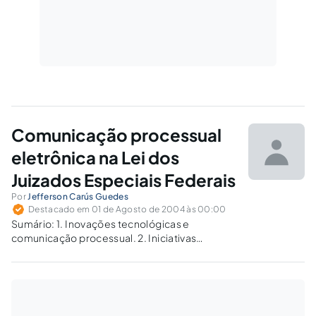
Comunicação processual
eletrônica na Lei dos
Juizados Especiais Federais
Por
Jefferson Carús Guedes
Destacado em 01 de Agosto de 2004 às 00:00
Sumário: 1. Inovações tecnológicas e
comunicação processual. 2. Iniciativas
brasileiras de comunicação processual
eletrônica. 2.1. Remessa de petições e
recursos por fac-símile, Lei 9.800/1999. 2.2.
Legislação pré-projetada e projetada. 2.2.1. A
prática de atos processuais e sua