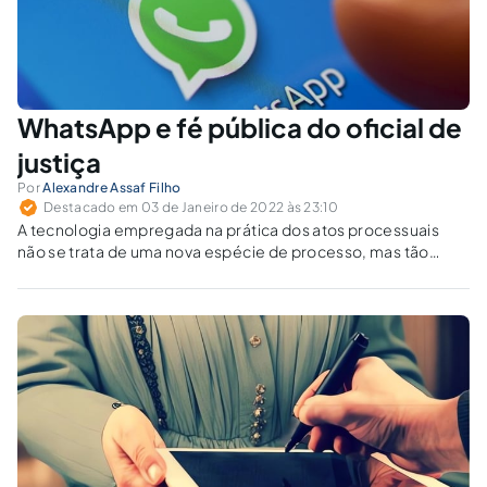
WhatsApp e fé pública do oficial de
justiça
Por
Alexandre Assaf Filho
Destacado em 03 de Janeiro de 2022 às 23:10
A tecnologia empregada na prática dos atos processuais
não se trata de uma nova espécie de processo, mas tão
somente a sua modernização e inovação na esfera
procedimental, como ferramenta útil a sua consecução
satisfatória.