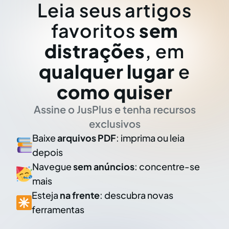
Leia seus artigos
favoritos
sem
distrações
, em
qualquer lugar
e
como quiser
Assine o JusPlus e tenha recursos
exclusivos
Baixe
arquivos PDF
: imprima ou leia
depois
Navegue
sem anúncios
: concentre-se
mais
Esteja
na frente
: descubra novas
ferramentas