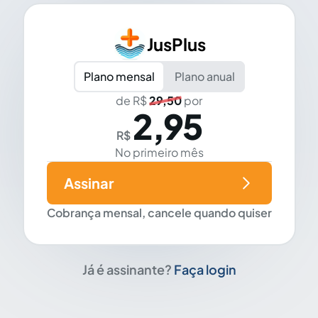
JusPlus
Plano mensal
Plano anual
de R$
29,50
por
2,95
R$
No primeiro mês
Assinar
Cobrança mensal, cancele quando quiser
Já é assinante?
Faça login