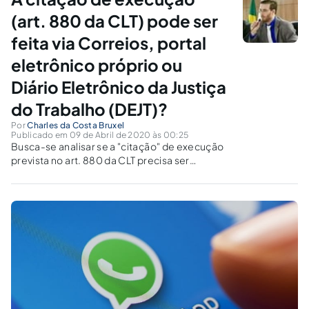
(art. 880 da CLT) pode ser
feita via Correios, portal
eletrônico próprio ou
Diário Eletrônico da Justiça
do Trabalho (DEJT)?
Por
Charles da Costa Bruxel
Publicado em 09 de Abril de 2020 às 00:25
Busca-se analisar se a "citação" de execução
prevista no art. 880 da CLT precisa ser
realizada necessariamente via mandado ou se
pode ser efetiva via correios, portal eletrônico
próprio ou publicação no DEJT.