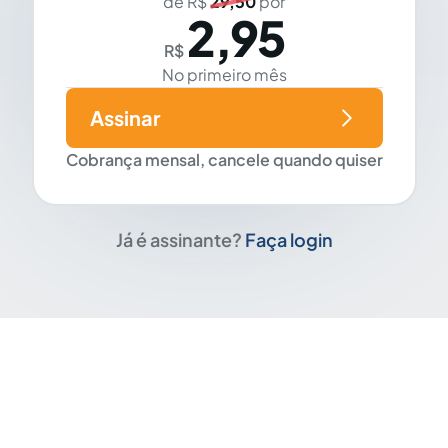
de R$
29,50
por
2,95
R$
No primeiro mês
Assinar
Cobrança mensal, cancele quando quiser
Já é assinante?
Faça login