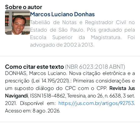
Sobre o autor
Marcos Luciano Donhas
Tabelião de Notas e Registrador Civil no
Estado de São Paulo. Pós graduado pela
Escola Superior da Magistratura. Foi
advogado de 2002 à 2013.
Como citar este texto
(NBR 6023:2018 ABNT)
DONHAS, Marcos Luciano. Nova citação eletrônica e a
prescrição (Lei 14.195/2021).: Primeiras considerações e
um suposto diálogo do CPC com o CPP.
Revista Jus
Navigandi
, ISSN 1518-4862, Teresina, ano 26, n. 6638, 3 set.
2021. Disponível em:
https://jus.com.br/artigos/92753
.
Acesso em: 8 ago. 2026.