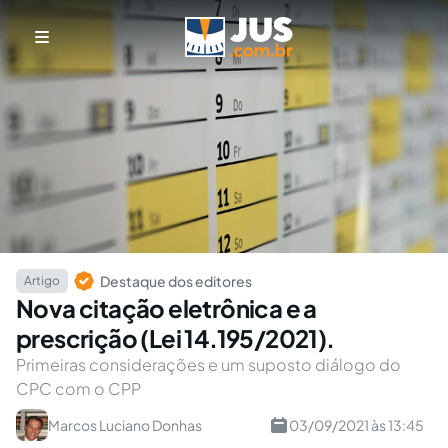
Destaque dos editores
Artigo
Nova citação eletrônica e a
prescrição (Lei 14.195/2021).
Primeiras considerações e um suposto diálogo do
CPC com o CPP
Marcos Luciano Donhas
03/09/2021 às 13:45