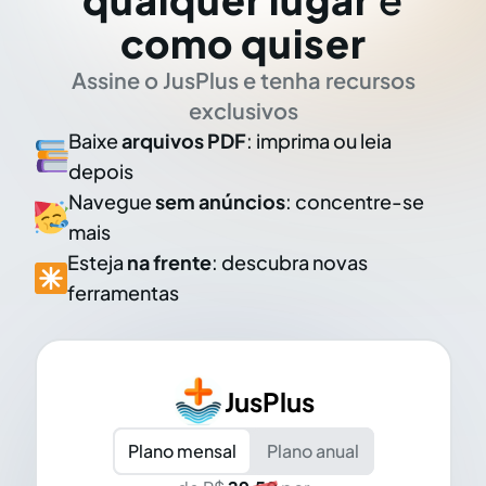
como quiser
Assine o JusPlus e tenha recursos
exclusivos
Baixe
arquivos PDF
: imprima ou leia
depois
Navegue
sem anúncios
: concentre-se
mais
Esteja
na frente
: descubra novas
ferramentas
JusPlus
Plano mensal
Plano anual