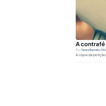
A contrafé
Por
Tarsis Barreto Oli
A cópia da petição