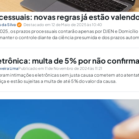
cessuais: novas regras já estão valend
 da Silva
Destacado em 12 de Maio de 2025 às 10:40
2025, os prazos processuais contarão apenas por DJEN e Domicílio 
manter o controle diante da ciência presumida e dos prazos auto
etrônica: multa de 5% por não confirma
veira Lima
Publicado em 11 de Novembro de 2024 às 11:21
ram intimações eletrônicas sem justa causa cometem ato atentat
iça e estão sujeitas a multa de até 5% do valor da causa.