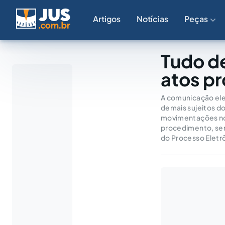
Artigos
Notícias
Peças
Tudo d
atos p
A comunicação elet
demais sujeitos do
movimentações no 
procedimento, sen
do Processo Eletrô