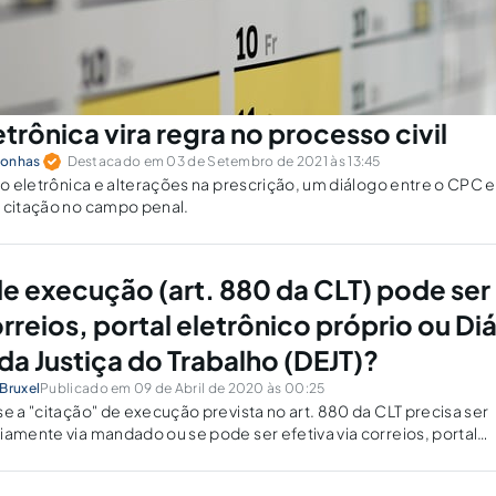
trônica vira regra no processo civil
Donhas
Destacado em 03 de Setembro de 2021 às 13:45
ção eletrônica e alterações na prescrição, um diálogo entre o CPC 
a citação no campo penal.
de execução (art. 880 da CLT) pode ser
orreios, portal eletrônico próprio ou Diá
da Justiça do Trabalho (DEJT)?
Bruxel
Publicado em 09 de Abril de 2020 às 00:25
se a "citação" de execução prevista no art. 880 da CLT precisa ser
iamente via mandado ou se pode ser efetiva via correios, portal
 ou publicação no DEJT.