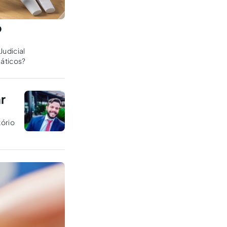
o
Judicial
máticos?
r
ório