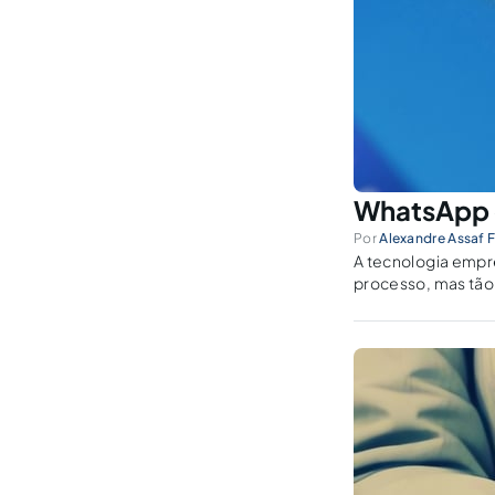
WhatsApp e 
Por
Alexandre Assaf F
A tecnologia empre
processo, mas tão
ferramenta útil a 