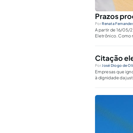
Prazos pro
Por
Renata Fernandes
A partir de 16/05/
Eletrônico. Como 
Citação el
Por
José Diogo de Oli
Empresas que igno
à dignidade da just