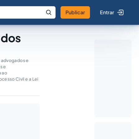
Publicar
Entrar
 IA
Buscar no Jus
 dos
s, advogados e
s e
a ao
sso Civil e a Lei