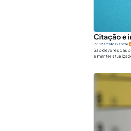
Citação e i
Por
Marcelo Bianchi
São deveres das p
e manter atualizad
recebimento de ci