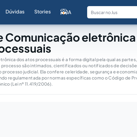
Dúvidas
Stories
IA
Fale com a
e Comunicação eletrônica
rocessuais
rônica dos atos processuais é a forma digital pela qual as parte
 processo são intimados, cientificados ou notificados de decisõe
processo judicial. Ela confere celeridade, segurança e economi
do regulamentada por normas específicas como o Código de Proce
nico (Lei nº 11.419/2006).