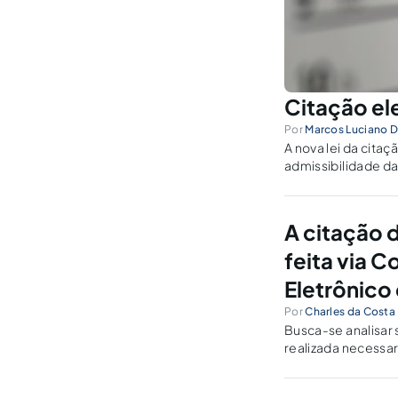
Citação ele
Por
Marcos Luciano 
A nova lei da cita
admissibilidade d
A citação 
feita via C
Eletrônico 
Por
Charles da Costa 
Busca-se analisar 
realizada necessar
eletrônico próprio