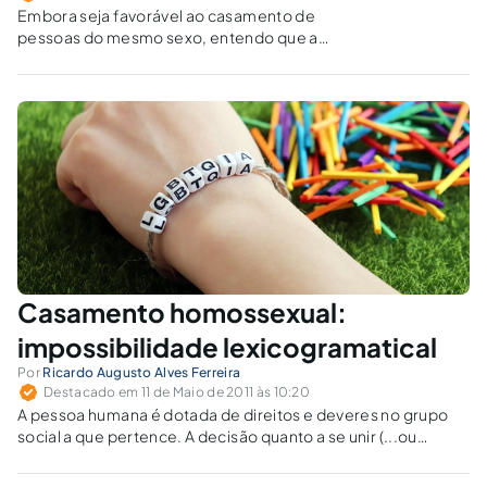
Embora seja favorável ao casamento de
pessoas do mesmo sexo, entendo que a
legislação civil atual, inspirada na própria
Constituição, não permite ainda que tal
ocorra, sendo indispensável que haja
modificação do texto constitucional e ao
menos de dois artigos do Código Civil que
tratam do ato solene do casamento.
Casamento homossexual:
impossibilidade lexicogramatical
Por
Ricardo Augusto Alves Ferreira
Destacado em 11 de Maio de 2011 às 10:20
A pessoa humana é dotada de direitos e deveres no grupo
social a que pertence. A decisão quanto a se unir (...ou
acasalar....) com outra pessoa humana é direito subjetivo e
disponível. Entretanto, é possível a existência do termo