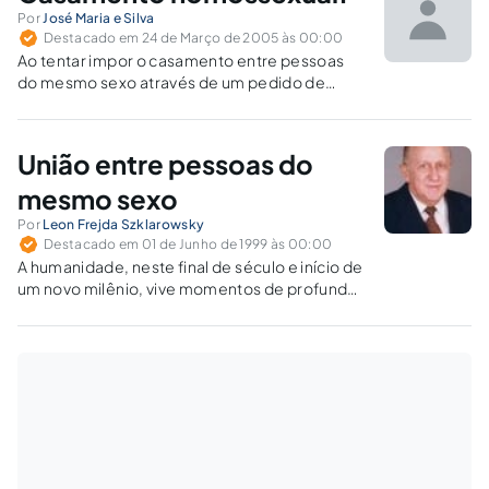
Por
José Maria e Silva
Destacado em 24 de Março de 2005 às 00:00
Ao tentar impor o casamento entre pessoas
do mesmo sexo através de um pedido de
liminar, o Ministério Público Federal abre
caminho para a ditadura do homossexualismo.
União entre pessoas do
mesmo sexo
Por
Leon Frejda Szklarowsky
Destacado em 01 de Junho de 1999 às 00:00
A humanidade, neste final de século e início de
um novo milênio, vive momentos de profundas
transformações científicas, tecnológicas,
sociais e de costumes, trauma e retrocesso
moral, com a inversão total dos valores,
atentando contra a natureza e a espécie…