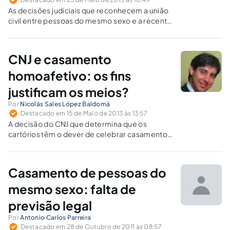
As decisões judiciais que reconhecem a união
civil entre pessoas do mesmo sexo e a recente
resolução do CNJ atentam, elas sim, contra a
laicidade do Estado.
CNJ e casamento
homoafetivo: os fins
justificam os meios?
Por
Nicolás Sales López Baldomá
Destacado em 15 de Maio de 2013 às 13:57
A decisão do CNJ que determina que os
cartórios têm o dever de celebrar casamentos
homoafetivos é uma ofensa ao princípio da
separação dos poderes.
Casamento de pessoas do
mesmo sexo: falta de
previsão legal
Por
Antonio Carlos Parreira
Destacado em 28 de Outubro de 2011 às 08:57