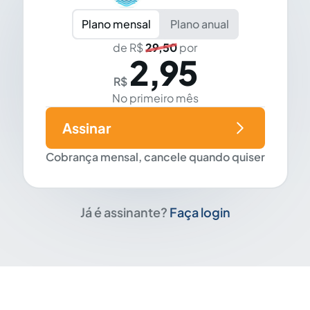
Plano mensal
Plano anual
de R$
29,50
por
2,95
R$
No primeiro mês
Assinar
Cobrança mensal, cancele quando quiser
Já é assinante?
Faça login