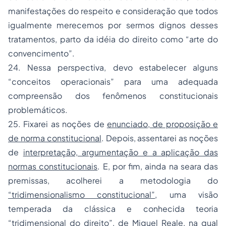
manifestações do respeito e consideração que todos
igualmente merecemos por sermos dignos desses
tratamentos, parto da idéia do direito como “arte do
convencimento”.
24. Nessa perspectiva, devo estabelecer alguns
“conceitos operacionais” para uma adequada
compreensão dos fenômenos constitucionais
problemáticos.
25. Fixarei as noções de
enunciado, de proposição e
de norma constitucional
. Depois, assentarei as noções
de
interpretação, argumentação e a aplicação das
normas constitucionais
. E, por fim, ainda na seara das
premissas, acolherei a metodologia do
“tridimensionalismo constitucional”
, uma visão
temperada da clássica e conhecida teoria
“tridimensional do direito”, de Miguel Reale, na qual