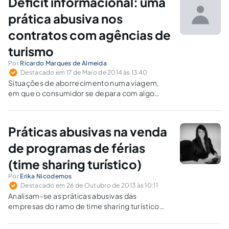
Déficit informacional: uma
prática abusiva nos
contratos com agências de
turismo
Por
Ricardo Marques de Almeida
Destacado em 17 de Maio de 2014 às 13:40
Situações de aborrecimento numa viagem,
em que o consumidor se depara com algo
diferente daquilo que esperava, levando em
conta a oferta, preço pago e sua boa-fé, é
mais que um mero contratempo da vida
Práticas abusivas na venda
privada e implica um ilícito contratual diante da
teoria do vício do serviço estampada no art. 20
de programas de férias
do CDC.
(time sharing turístico)
Por
Erika Nicodemos
Destacado em 26 de Outubro de 2013 às 10:11
Analisam-se as práticas abusivas das
empresas do ramo de time sharing turístico
(tempo compartilhado para programas de
férias). As táticas incisivas de venda não