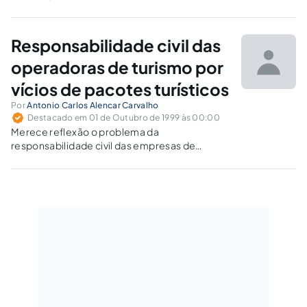
mesmo prestado por outra empresa, como transporte e
hotel.
Responsabilidade civil das
operadoras de turismo por
vícios de pacotes turísticos
Por
Antonio Carlos Alencar Carvalho
Destacado em 01 de Outubro de 1999 às 00:00
Merece reflexão o problema da
responsabilidade civil das empresas de
turismo em face de eventuais vícios de
qualidade dos serviços de hospedagem
prestados por seus representantes
autônomos, no que se refere aos chamados
pacotes turísticos. A empresa de turismo,
para…