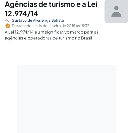
Agências de turismo e a Lei
até negócios.
12.974/14
Por
Gustavo de Alvarenga Batista
Destacado em 16 de Janeiro de 2015 às 15:37
A Lei 12.974/14 é um significativo marco para as
agências e operadoras de turismo no Brasil.
Em que pese a referida Lei não ampliar o leque
de serviços dessas empresas, aborda alguns
temas que devem observados com cuidado
por seus responsáveis.