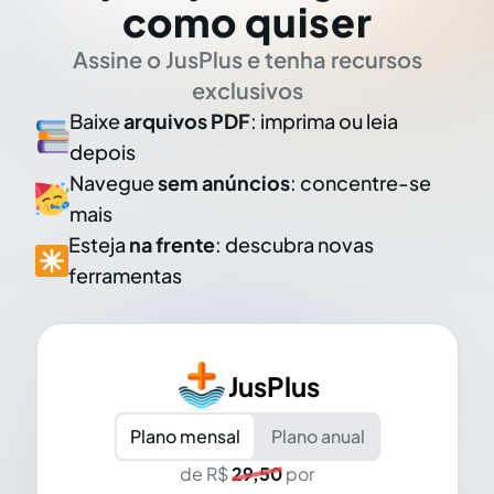
como quiser
Assine o JusPlus e tenha recursos
exclusivos
Baixe
arquivos PDF
: imprima ou leia
depois
Navegue
sem anúncios
: concentre-se
mais
Esteja
na frente
: descubra novas
ferramentas
JusPlus
Plano mensal
Plano anual
de R$
29,50
por