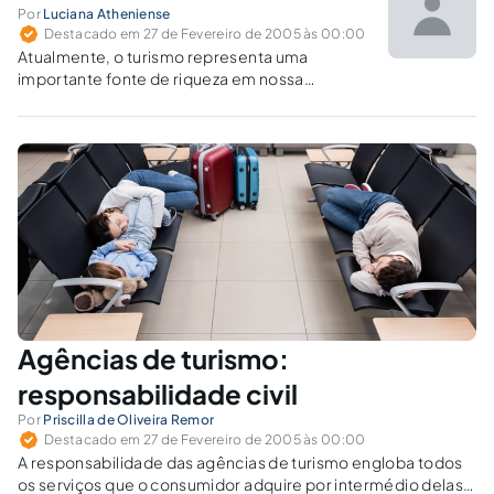
Por
Luciana Atheniense
Destacado em 27 de Fevereiro de 2005 às 00:00
Atualmente, o turismo representa uma
importante fonte de riqueza em nossa
economia. Ele gera empregos e receitas para
empresas públicas e privadas, dispostas a
desenvolvê-lo de forma profissional. Nos
últimos anos, surgiu uma nova modalidade de
turismo, o de aventura.…
Agências de turismo:
responsabilidade civil
Por
Priscilla de Oliveira Remor
Destacado em 27 de Fevereiro de 2005 às 00:00
A responsabilidade das agências de turismo engloba todos
os serviços que o consumidor adquire por intermédio delas,