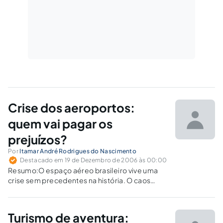
Crise dos aeroportos:
quem vai pagar os
prejuízos?
Por
Itamar André Rodrigues do Nascimento
Destacado em 19 de Dezembro de 2006 às 00:00
Resumo:O espaço aéreo brasileiro vive uma
crise sem precedentes na história. O caos
provocado nos aeroportos, após o acidente
com o vôo 1907 da Gol, tem provocado atrasos
e cancelamentos diários de vôos, gerando um
Turismo de aventura:
grande infortúnio para milhares de…