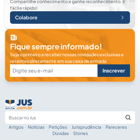
Compartilhe conhecimento e ganhe reconhecimento. É
fácil e rápido!
Colabore
Fique sempre informado!
Seja o primeiro a receber nossas novidades exclusivas e
recentes diretamente em sua caixa de entrada.
Inscrever
Artigos
·
Notícias
·
Petições
·
Jurisprudência
·
Pareceres
·
Fale com a IA
Buscar no Jus
Dúvidas
·
Stories