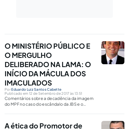
O MINISTÉRIO PÚBLICO E
O MERGULHO
DELIBERADO NA LAMA: O
INÍCIO DA MÁCULA DOS
IMACULADOS
Por
Eduardo Luiz Santos Cabette
Publicado em 12 de Setembro de 2017 às 13:51
Comentários sobre a decadência da imagem
do MPF no caso do escândalo da JBS e o
flagrante do Procurador Geral da República
num "boteco" com o Advogado dos réus.
A ética do Promotor de