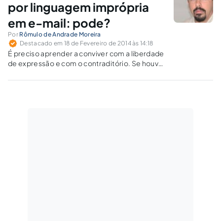
por linguagem imprópria
em e-mail: pode?
Por
Rômulo de Andrade Moreira
Destacado em 18 de Fevereiro de 2014 às 14:18
É preciso aprender a conviver com a liberdade
de expressão e com o contraditório. Se houver
exageros que atinjam a honra, a imagem, a
vida privada e a intimidade alheias, que se
utilize o Código Penal, o Código Civil e a
Constituição; e que se procurem as
providências na Corregedoria, já que o CNMP
tem outras e importantes atribuições.