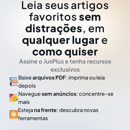
Leia seus artigos
favoritos
sem
distrações
, em
qualquer lugar
e
como quiser
Assine o JusPlus e tenha recursos
exclusivos
Baixe
arquivos PDF
: imprima ou leia
depois
Navegue
sem anúncios
: concentre-se
mais
Esteja
na frente
: descubra novas
ferramentas