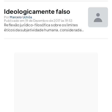
Ministério Público de suas funções?
Ideologicamente falso
Por
Marcelo Uchôa
Publicado em 19 de Dezembro de 2017 às 19:53
Reflexão jurídico-filosófica sobre os limites
éticos da subjetividade humana, considerada
a fabulação da procuradoria da república
paranaense de que os recibos de locação
apresentados à Justiça pelo Ex-Presidente
Lula são “ideologicamente falsos”.