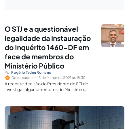
O STJ e a questionável
legalidade da instauração
do Inquérito 1460-DF em
face de membros do
Ministério Público
Por
Rogério Tadeu Romano
Destacado em 15 de Março de 2021 às 18:30
A recente decisão do Presidente do STJ de
investigar alguns membros do Ministério
Público por supostos ilícitos cometidos contra
aquele Tribunal: uma afronta ao art. 18 da Lei
Complementar nº 75/93.