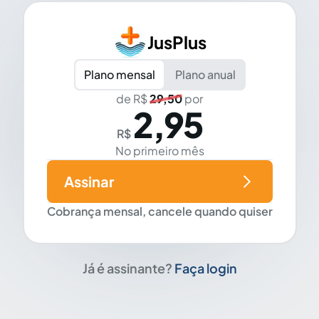
JusPlus
Plano mensal
Plano anual
de R$
29,50
por
2,95
R$
No primeiro mês
Assinar
Cobrança mensal, cancele quando quiser
Já é assinante?
Faça login