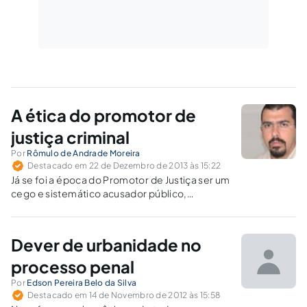
A ética do promotor de
justiça criminal
Por
Rômulo de Andrade Moreira
Destacado em 22 de Dezembro de 2013 às 15:22
Já se foi a época do Promotor de Justiça ser um
cego e sistemático acusador público,
perseguidor implacável do réu, profissional
que representava a sociedade e tentava a
todo custo uma condenação, pouco
Dever de urbanidade no
importando que tivessem sido dadas ao réu as
condições plenas de provar a sua inocência.
processo penal
Por
Edson Pereira Belo da Silva
Destacado em 14 de Novembro de 2012 às 15:58