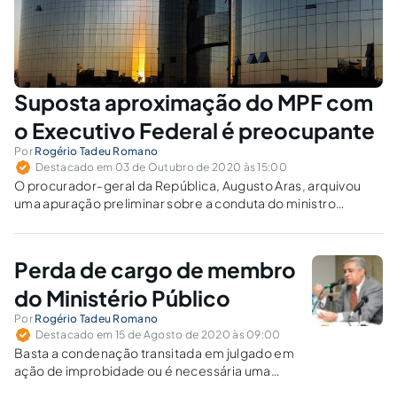
Suposta aproximação do MPF com
o Executivo Federal é preocupante
Por
Rogério Tadeu Romano
Destacado em 03 de Outubro de 2020 às 15:00
O procurador-geral da República, Augusto Aras, arquivou
uma apuração preliminar sobre a conduta do ministro
Ricardo Salles (Meio Ambiente). Será que a necessária
independência entre o MPF, por sua chefia, e o Executivo
Federal, está sendo observada?
Perda de cargo de membro
do Ministério Público
Por
Rogério Tadeu Romano
Destacado em 15 de Agosto de 2020 às 09:00
Basta a condenação transitada em julgado em
ação de improbidade ou é necessária uma
ação própria para afastar o membro do