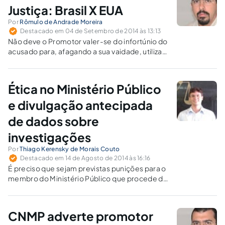
Justiça: Brasil X EUA
Por
Rômulo de Andrade Moreira
Destacado em 04 de Setembro de 2014 às 13:13
Não deve o Promotor valer-se do infortúnio do
acusado para, afagando a sua vaidade, utilizar-
se do processo como palco para disputas
forenses e em busca da notoriedade gratuita e
nociva.
Ética no Ministério Público
e divulgação antecipada
de dados sobre
investigações
Por
Thiago Kerensky de Morais Couto
Destacado em 14 de Agosto de 2014 às 16:16
É preciso que sejam previstas punições para o
membro do Ministério Público que procede de
forma parcial com a mídia, prejudicando as
atividades investigatórias.
CNMP adverte promotor