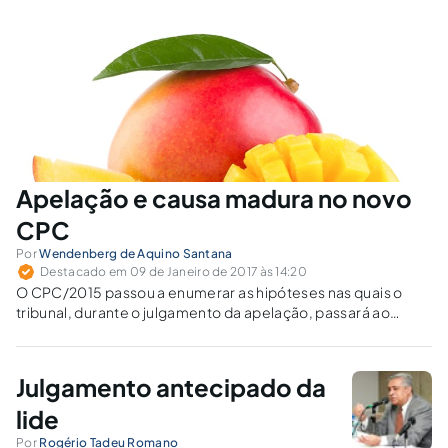
Apelação e causa madura no novo
CPC
Por
Wendenberg de Aquino Santana
Destacado em 09 de Janeiro de 2017 às 14:20
O CPC/2015 passou a enumerar as hipóteses nas quais o
tribunal, durante o julgamento da apelação, passará ao
julgamento de mérito, ainda que o juízo a quo não o tenha
apreciado, elucidando o seu âmbito de incidência.
Julgamento antecipado da
lide
Por
Rogério Tadeu Romano