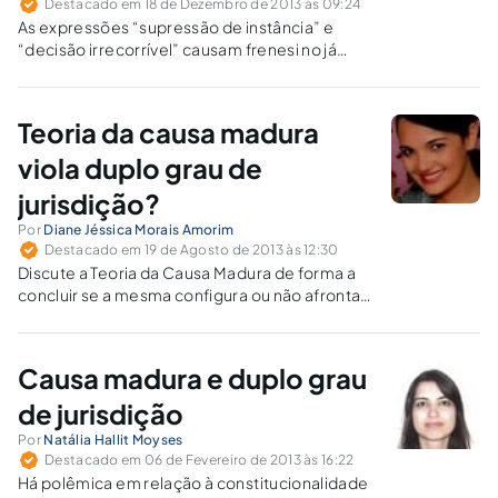
Destacado em 18 de Dezembro de 2013 às 09:24
As expressões “supressão de instância” e
“decisão irrecorrível” causam frenesi no já
agitado mundo do Direito. A celeridade
processual é o grande desafio que vem
mobilizando toda a comunidade jurídica.
Teoria da causa madura
viola duplo grau de
jurisdição?
Por
Diane Jéssica Morais Amorim
Destacado em 19 de Agosto de 2013 às 12:30
Discute a Teoria da Causa Madura de forma a
concluir se a mesma configura ou não afronta à
garantia constitucional do duplo grau de
jurisdição, vez que o mérito seria analisado
pelo Tribunal, não pelo juiz de primeiro grau.
Causa madura e duplo grau
de jurisdição
Por
Natália Hallit Moyses
Destacado em 06 de Fevereiro de 2013 às 16:22
Há polêmica em relação à constitucionalidade