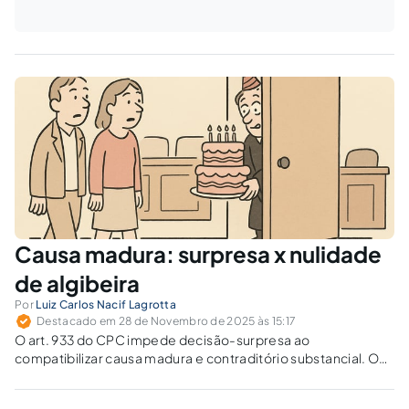
Causa madura: surpresa x nulidade
de algibeira
Por
Luiz Carlos Nacif Lagrotta
Destacado em 28 de Novembro de 2025 às 15:17
O art. 933 do CPC impede decisão-surpresa ao
compatibilizar causa madura e contraditório substancial. O
tribunal pode julgar sem vista quando há fundamento novo
ou mudança na distribuição do ônus da prova?