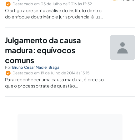
Destacado em 05 de Julho de 2016 às 12:32
O artigo apresenta análise do instituto dentro
do enfoque doutrinário e jurisprudencial à luz
do CPC de 1973 e de 2015.
Julgamento da causa
madura: equívocos
comuns
Por
Bruno César Maciel Braga
Destacado em 19 de Julho de 2014 às 15:15
Para reconhecer uma causa madura, é preciso
que o processo trate de questão
exclusivamente de direito e que esteja pronto
para imediato julgamento, isto é, dispense
novas alegações e provas, sob pena de
prejudicar tanto a parte autora, quanto a parte
demandada.