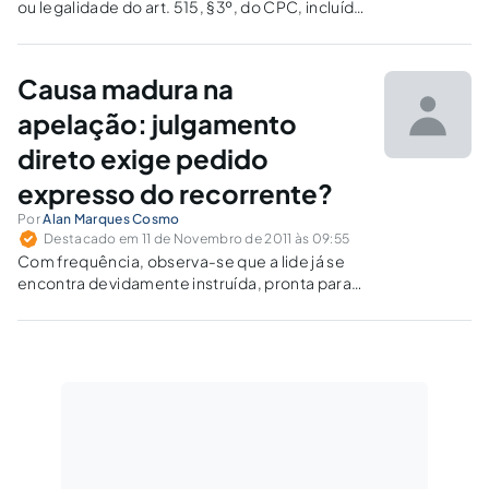
ou legalidade do art. 515, §3º, do CPC, incluído
pela Lei nº. 10.352/01, que seria uma ofensa ao
duplo grau de jurisdição.
Causa madura na
apelação: julgamento
direto exige pedido
expresso do recorrente?
Por
Alan Marques Cosmo
Destacado em 11 de Novembro de 2011 às 09:55
Com frequência, observa-se que a lide já se
encontra devidamente instruída, pronta para
julgamento, e que pode, em uma
interpretação do artigo 330 do CPC, ensejar
um julgamento antecipado da lide. Por apego
às formas, o julgador acaba olvidando que o
mérito da causa, a tutela do direito material, é
a razão do processo.