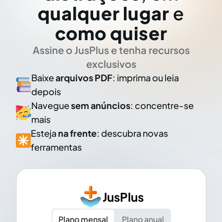
qualquer lugar
e
como quiser
Assine o JusPlus e tenha recursos
exclusivos
Baixe
arquivos PDF
: imprima ou leia
depois
Navegue
sem anúncios
: concentre-se
mais
Esteja
na frente
: descubra novas
ferramentas
JusPlus
Plano mensal
Plano anual