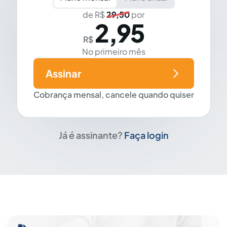
de R$
29,50
por
2,95
R$
No primeiro mês
Assinar
Cobrança mensal, cancele quando quiser
Já é assinante?
Faça login