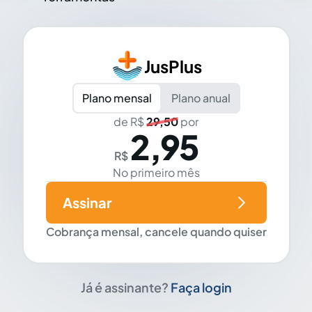
JusPlus
Plano mensal
Plano anual
de R$
29,50
por
2,95
R$
No primeiro mês
Assinar
Cobrança mensal, cancele quando quiser
Já é assinante?
Faça login