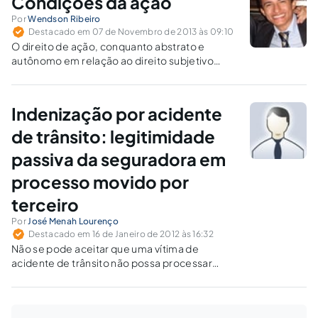
Condições da ação
Por
Wendson Ribeiro
Destacado em 07 de Novembro de 2013 às 09:10
O direito de ação, conquanto abstrato e
autônomo em relação ao direito subjetivo
material alegado, está submetido às
intituladas condições da ação, que são a
possibilidade jurídica do pedido, a
Indenização por acidente
legitimidade das partes e o interesse de agir
(processual).
de trânsito: legitimidade
passiva da seguradora em
processo movido por
terceiro
Por
José Menah Lourenço
Destacado em 16 de Janeiro de 2012 às 16:32
Não se pode aceitar que uma vítima de
acidente de trânsito não possa processar
diretamente a seguradora que assiste ao autor
de tal ato ilícito por ser terceira na relação
destes.