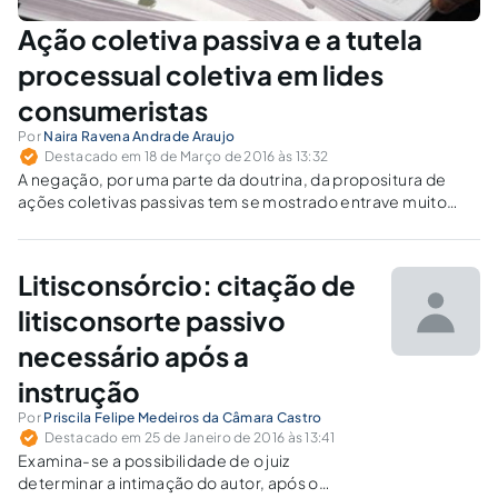
Ação coletiva passiva e a tutela
processual coletiva em lides
consumeristas
Por
Naira Ravena Andrade Araujo
Destacado em 18 de Março de 2016 às 13:32
A negação, por uma parte da doutrina, da propositura de
ações coletivas passivas tem se mostrado entrave muito
maior para a tutela eficaz de direitos coletivos do que os
próprios obstáculos e lacunas referentes ao instrumento
processual.
Litisconsórcio: citação de
litisconsorte passivo
necessário após a
instrução
Por
Priscila Felipe Medeiros da Câmara Castro
Destacado em 25 de Janeiro de 2016 às 13:41
Examina-se a possibilidade de o juiz
determinar a intimação do autor, após o