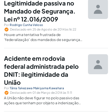
Legitimidade passiva no
justiça, sem congestionar o judiciário.
Mandado de Segurança.
Lei nº 12.016/2009
Por
Rodrigo Cunha Veloso
Destacado em 25 de Agosto de 2014 às 16:22
Houve uma tentativa frustrada de
‘federalização’ dos mandados de segurança
impetrados contra atos praticados por
agentes vinculados a sociedade de economia
mista. O STF não permitiu a ampliação da
Acidente em rodovia
competência da Justiça Federal por lei
ordinária.
federal administrada pelo
DNIT: ilegitimidade da
União
Por
Tânia Takezawa Makiyama Kawahara
Destacado em 01 de Março de 2014 às 11:11
A União não deve figurar no polo passivo das
ações que tenham por objeto a indenização
dos danos materiais e/ou morais decorrentes