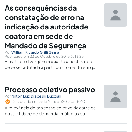
As consequências da
constatação de erro na
indicação da autoridade
coatora em sede de
Mandado de Segurança
Por
William Ricardo Grilli Gama
Publicado em 22 de Outubro de 2015 às 16:25
A partir de divergência quanto à postura que
deve ser adotada a partir do momento em que
se verifica a indicação equivocada da
autoridade coatora em Mandado de
Segurança. Nesse ponto, surgem teses de
Processo coletivo passivo
carência da ação, da simples correção e da
Encampação.
Por
Nilton Luiz Drabeski Dudziak
Destacado em 15 de Maio de 2015 às 15:40
A relevância do processo coletivo decorre da
possibilidade de demandar múltiplas ou
inúmeras partes dentro de uma mesma lide,
pacificando conflitos generalizados, em
respeito à garantia constitucional do acesso a