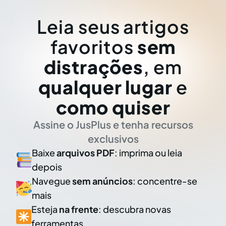
Leia seus artigos
favoritos
sem
distrações
, em
qualquer lugar
e
como quiser
Assine o JusPlus e tenha recursos
exclusivos
Baixe
arquivos PDF
: imprima ou leia
depois
Navegue
sem anúncios
: concentre-se
mais
Esteja
na frente
: descubra novas
ferramentas