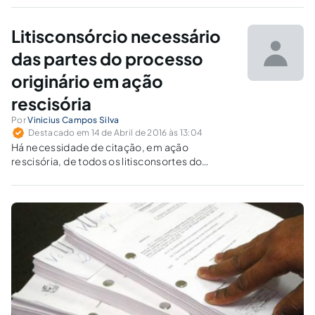
acrescentando pessoas no polo passivo da demanda.
Litisconsórcio necessário
das partes do processo
originário em ação
rescisória
Por
Vinicius Campos Silva
Destacado em 14 de Abril de 2016 às 13:04
Há necessidade de citação, em ação
rescisória, de todos os litisconsortes do
processo original quando o objeto da ação é a
desconstituição de capítulo decisório que
beneficiou apenas um ou alguns deles?