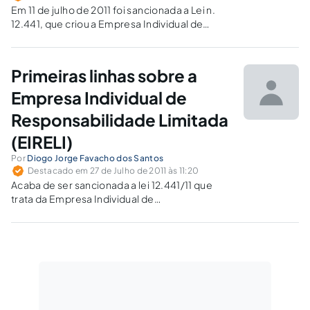
Em 11 de julho de 2011 foi sancionada a Lei n.
12.441, que criou a Empresa Individual de
Responsabilidade Limitada – EIRELI. Esse novo
tipo de pessoa jurídica caracteriza-se por
possibilitar que uma única pessoa seja titular
Primeiras linhas sobre a
de 100% (cem…
Empresa Individual de
Responsabilidade Limitada
(EIRELI)
Por
Diogo Jorge Favacho dos Santos
Destacado em 27 de Julho de 2011 às 11:20
Acaba de ser sancionada a lei 12.441/11 que
trata da Empresa Individual de
Responsabilidade Limitada (EIRELI). No
começo dos anos 1980 iniciou-se a discussão
para a criação da EIRELI no âmbito do
Programa Nacional de Desburocratização,
comandada pelo então ministro…