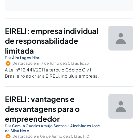
EIRELI: empresa individual
de responsabilidade
limitada
Por
Áira Lages Miari
Destacado em 17 de Julho de 2013 às 16:25
A Lei nº 12.441/2011 alterou o Código Civil
Brasileiro ao criar a EIRELI, incluiu a empresa
individual de responsabilidade limitada no rol
das pessoas jurídicas de direito privado.
EIRELI: vantagens e
desvantagens para o
empreendedor
Por
Camila Guedes Araújo Santos
e
Alcebíades José
da Silva Neto
Destacado em 06 de Junho de 2013 às 11:01