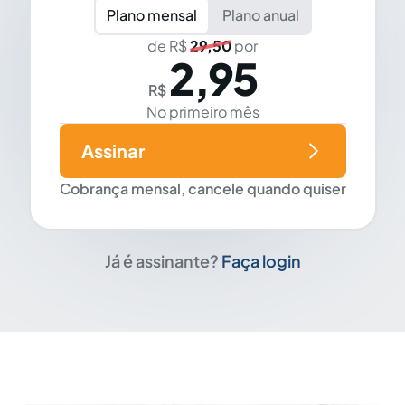
Plano mensal
Plano anual
de R$
29,50
por
2,95
R$
No primeiro mês
Assinar
Cobrança mensal, cancele quando quiser
Já é assinante?
Faça login