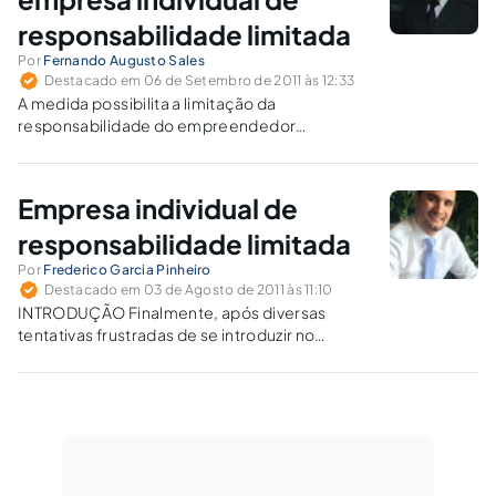
responsabilidade limitada
Por
Fernando Augusto Sales
Destacado em 06 de Setembro de 2011 às 12:33
A medida possibilita a limitação da
responsabilidade do empreendedor
individual, sem que, para isso, seja obrigado a
contratar sociedade.
Empresa individual de
responsabilidade limitada
Por
Frederico Garcia Pinheiro
Destacado em 03 de Agosto de 2011 às 11:10
INTRODUÇÃO Finalmente, após diversas
tentativas frustradas de se introduzir no
ordenamento jurídico brasileiro alguma
hipótese de limitação da responsabilidade
pessoal do empresário individual, a Lei n.
12.441/2011 foi publicada no Diário Oficial da
União (DOU), que circulou em 12/07/2011, e…