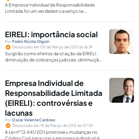
A Empresa Individual de Responsabilidade
Limitada foi um verdadeiro avanço na
legislação brasileira, que se preocupou em dar
uma maior segurança para empreendedor
individual, no entanto, alguns pontos da lei
EIRELI: importância social
ainda precisam ser melhorados.
Por
Pedro Rocha Olguin
Destacado em 05 de Março de 2013 às 16:19
Surgirão como efeitos da criação da EIRELI:
diminuição de cobranças judiciais, diminuição
de demandas relativas àquelas pessoas que
emprestam nome para constituição de
empresas de responsabilidade limitada,
Empresa Individual de
diminuirção do índice de desemprego do país,
aumento da arrecadação com impostos.
Responsabilidade Limitada
(EIRELI): controvérsias e
lacunas
Por
Oscar Valente Cardoso
Destacado em 15 de Março de 2012 às 07:59
A Lei nº 12.441/2011 promoveu mudanças no
Código Civil para criar a empresa individual de