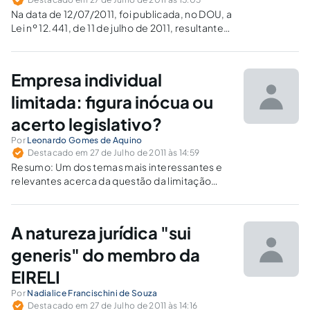
Na data de 12/07/2011, foi publicada, no DOU, a
Lei nº 12.441, de 11 de julho de 2011, resultante
do PLC 18/11, de autoria do Deputado Marcos
Montes (DEM-MG), a qual permite a
constituição de "empresa individual de
Empresa individual
responsabilidade limitada".…
limitada: figura inócua ou
acerto legislativo?
Por
Leonardo Gomes de Aquino
Destacado em 27 de Julho de 2011 às 14:59
Resumo: Um dos temas mais interessantes e
relevantes acerca da questão da limitação
patrimonial é o relativo a limitação patrimonial
do empresário individual. Assim, a Lei
12.441/2001 criou a figura da empresa
A natureza jurídica "sui
individual na tentativa de inserir no
ordenamento jurídico…
generis" do membro da
EIRELI
Por
Nadialice Francischini de Souza
Destacado em 27 de Julho de 2011 às 14:16