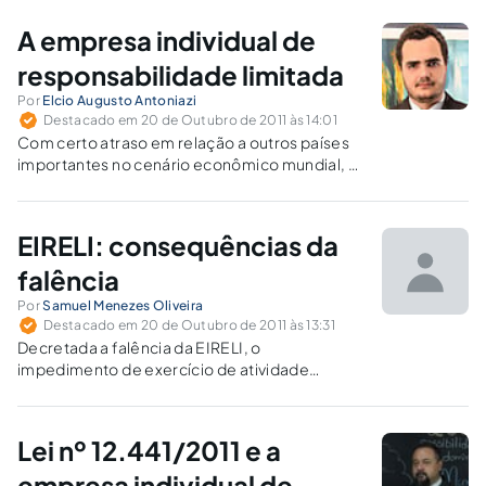
A empresa individual de
responsabilidade limitada
Por
Elcio Augusto Antoniazi
Destacado em 20 de Outubro de 2011 às 14:01
Com certo atraso em relação a outros países
importantes no cenário econômico mundial, o
Brasil passa a permitir o desenvolvimento da
atividade empresária por uma única pessoa,
com separação patrimonial.
EIRELI: consequências da
falência
Por
Samuel Menezes Oliveira
Destacado em 20 de Outubro de 2011 às 13:31
Decretada a falência da EIRELI, o
impedimento de exercício de atividade
empresarial não atingirá seu titular, permitindo
sua continuidade ou mesmo novo registro
como empresário individual, mesmo antes do
Lei nº 12.441/2011 e a
encerramento da falência.
empresa individual de