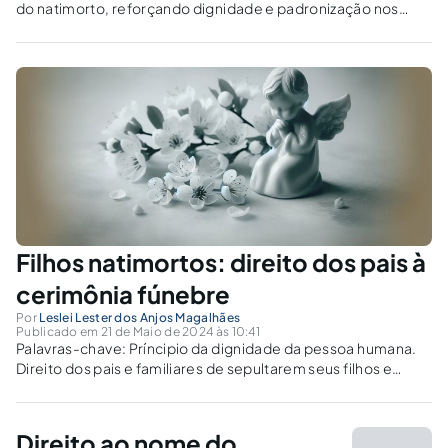
do natimorto, reforçando dignidade e padronização nos
registros. A medida respeita o luto familiar sem atribuir
personalidade jurídica ao natimorto.
Filhos natimortos: direito dos pais à
cerimônia fúnebre
Por
Leslei Lester dos Anjos Magalhães
Publicado em 21 de Maio de 2024 às 10:41
Palavras-chave: Príncipio da dignidade da pessoa humana.
Direito dos pais e familiares de sepultarem seus filhos e
parentes, caso o óbito ocorra antes de 20 (vinte) semanas de
gravidez. Direito dos nascituros ao nome e sepultamento.
Direitos de personalidade. Direito...
Direito ao nome do