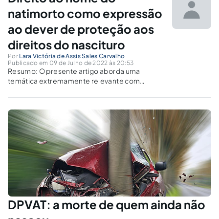
natimorto como expressão
ao dever de proteção aos
direitos do nascituro
Por
Lara Victória de Assis Sales Carvalho
Publicado em 09 de Julho de 2022 às 20:53
Resumo: O presente artigo aborda uma
temática extremamente relevante com
relação ao direito ao nome do natimorto ser
indicado em seu assento de óbito. Fazendo
com que um conteúdo tão pouco debatido no
nosso dia a dia evidencie um valor...
DPVAT: a morte de quem ainda não