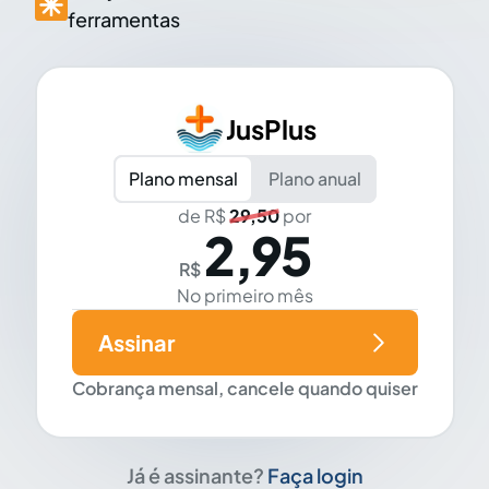
ferramentas
JusPlus
Plano mensal
Plano anual
de R$
29,50
por
2,95
R$
No primeiro mês
Assinar
Cobrança mensal, cancele quando quiser
Já é assinante?
Faça login