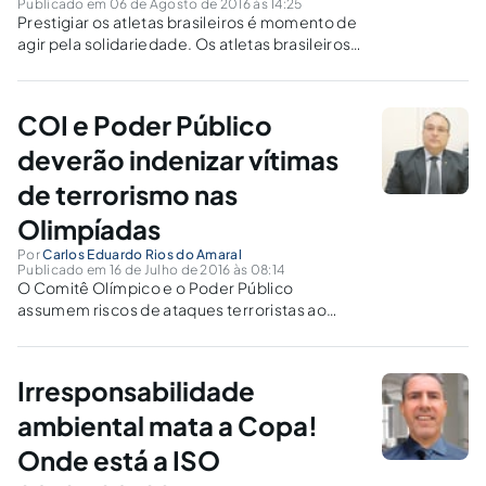
Publicado em 06 de Agosto de 2016 às 14:25
Prestigiar os atletas brasileiros é momento de
agir pela solidariedade. Os atletas brasileiros
são pessoas que procuram concretizar seus
objetivos, como qualquer ser humano. As
Olimpíadas é evento único que reúnem vários
COI e Poder Público
povos.
deverão indenizar vítimas
de terrorismo nas
Olimpíadas
Por
Carlos Eduardo Rios do Amaral
Publicado em 16 de Julho de 2016 às 08:14
O Comitê Olímpico e o Poder Público
assumem riscos de ataques terroristas ao
promoverem os Jogos Olímpicos no Rio,
devendo reparar eventuais danos.
Irresponsabilidade
ambiental mata a Copa!
Onde está a ISO