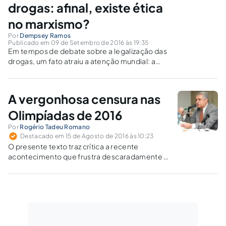
drogas: afinal, existe ética
no marxismo?
Por
Dempsey Ramos
Publicado em 09 de Setembro de 2016 às 19:35
Em tempos de debate sobre a legalização das
drogas, um fato atraiu a atenção mundial: a
Rússia dopava seus atletas. Este artigo analisa
o porquê da repressão ao tráfico internacional
de drogas e pergunta: qual a relação entre
A vergonhosa censura nas
corrupção, drogas e marxismo?
Olimpíadas de 2016
Por
Rogério Tadeu Romano
Destacado em 15 de Agosto de 2016 às 10:23
O presente texto traz crítica a recente
acontecimento que frustra descaradamente o
direito fundamental de liberdade de
expressão, revelando a postura do atual
governo.