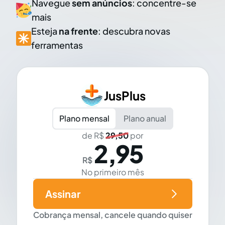
Navegue
sem anúncios
: concentre-se
mais
Esteja
na frente
: descubra novas
ferramentas
JusPlus
Plano mensal
Plano anual
de R$
29,50
por
2,95
R$
No primeiro mês
Assinar
Cobrança mensal, cancele quando quiser