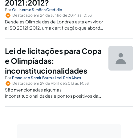
20121:2012?
Por
Guilherme Simões Credidio
Destacado em 24 de Junho de 2014 às 10:33
Desde as Olimpíadas de Londres está em vigor
a ISO 20121:2012, uma certificação que aborda
os Sistemas de Gestão para a
Sustentabilidade de Eventos como a Copa.
Mas no Brasil, o único evento certificado é o
Lei de licitações para Copa
Rock in Rio...
e Olimpíadas:
inconstitucionalidades
Por
Francisco Samir Barros Leal Reis Alves
Destacado em 29 de Abril de 2013 às 14:38
São mencionadas algumas
inconstitucionalidades e pontos positivos da
Lei nº 12.462/11, que trata das licitações para
obras das Olimpíadas, Copa das
Confederações e Copa do Mundo.