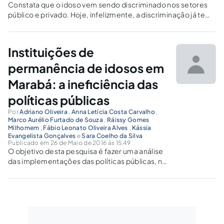
Constata que o idoso vem sendo discriminado nos setores
público e privado. Hoje, infelizmente, a discriminação já tem
início na faixa etária de 45 anos, pois, com esta idade, o setor
privado já se recusa em admitir o trabalhador.
Instituições de
permanência de idosos em
Marabá: a ineficiência das
políticas públicas
Por
Adriano Oliveira
,
Anna Letícia Costa Carvalho
,
Marco Aurélio Furtado de Souza
,
Ráissy Gomes
Milhomem
,
Fábio Leonato Oliveira Alves
,
Kássia
Evangelista Gonçalves
e
Sara Coelho da Silva
Publicado em 26 de Maio de 2016 às 15:49
O objetivo desta pesquisa é fazer uma análise
das implementações das políticas públicas, na
cidade de Marabá, no Pará, sobretudo no que
se refere às Instituições de Permanência para
Idosos.