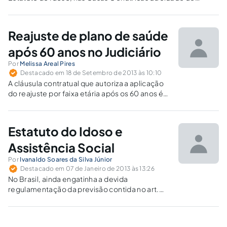
Pelotas e a respeitabilidade ao Princípio da Dignidade
Humana por parte dos administradores e funcionários que
nelas trabalham.
Reajuste de plano de saúde
após 60 anos no Judiciário
Por
Melissa Areal Pires
Destacado em 18 de Setembro de 2013 às 10:10
A cláusula contratual que autoriza a aplicação
do reajuste por faixa etária após os 60 anos é
abusiva e, portanto, nula.
Estatuto do Idoso e
Assistência Social
Por
Ivanaldo Soares da Silva Júnior
Destacado em 07 de Janeiro de 2013 às 13:26
No Brasil, ainda engatinha a devida
regulamentação da previsão contida no art.
35, da Lei nº 10.741/2003, quer seja em
consonância ou dissonância com a Resolução
nº 12, de 11 de abril de 2008, do Conselho