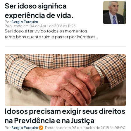
Ser idoso significa
experiência de vida.
Por
Sergio Furquim
Publicado em 04 de Abril de 2018 às 11:25
Ser idoso é ter vivido todos os momentos
tanto bons quanto ruim é passar por inúmeras
provações e ter conseguido superar todos os
obstáculos que surgiram e ainda vai surgir pela
frente
Idosos precisam exigir seus direitos
na Previdência e na Justiça
Por
Sergio Furquim
Destacado em 05 de Janeiro de 2018 às 08:00