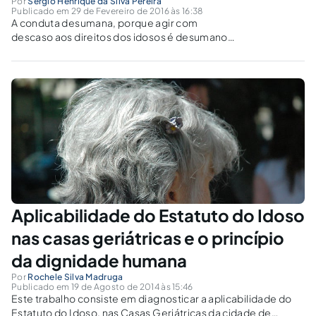
Por
Sérgio Henrique da Silva Pereira
Publicado em 29 de Fevereiro de 2016 às 16:38
A conduta desumana, porque agir com
descaso aos direitos dos idosos é desumano,
não se limita aos indivíduos de "estratificação
social baixa", muito menos a quantidade de
melanina na pelé. O mal está na alma!
Aplicabilidade do Estatuto do Idoso
nas casas geriátricas e o princípio
da dignidade humana
Por
Rochele Silva Madruga
Publicado em 19 de Agosto de 2014 às 15:46
Este trabalho consiste em diagnosticar a aplicabilidade do
Estatuto do Idoso, nas Casas Geriátricas da cidade de