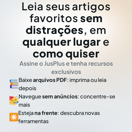
Leia seus artigos
favoritos
sem
distrações
, em
qualquer lugar
e
como quiser
Assine o JusPlus e tenha recursos
exclusivos
Baixe
arquivos PDF
: imprima ou leia
depois
Navegue
sem anúncios
: concentre-se
mais
Esteja
na frente
: descubra novas
ferramentas