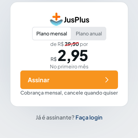
JusPlus
Plano mensal
Plano anual
de R$
29,50
por
2,95
R$
No primeiro mês
Assinar
Cobrança mensal, cancele quando quiser
Já é assinante?
Faça login