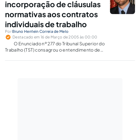
incorporação de cláusulas
normativas aos contratos
individuais de trabalho
Por
Bruno Herrlein Correia de Melo
Destacado em 16 de Março de 2005 às 00:00
O Enunciado nº 277 do Tribunal Superior do
Trabalho (TST) consagrou o entendimento de
que as normas coletivas, fruto de sentenças
normativas, têm sua vigência restrita ao prazo
que lhes foi assinado, de forma que não
integram os contratos individuais…