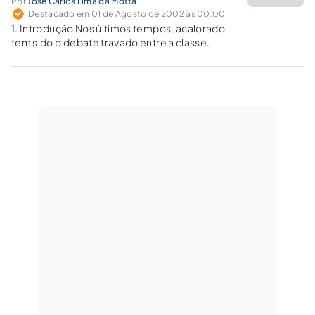
Por
José Carlos Lima da Motta
Destacado em 01 de Agosto de 2002 às 00:00
1. Introdução Nos últimos tempos, acalorado
tem sido o debate travado entre a classe
política, os operadores do Direito, os
sindicatos de classe e a própria sociedade,
acerca da investida do Governo Federal,
através do Projeto de Lei n.º 5.483-C,…