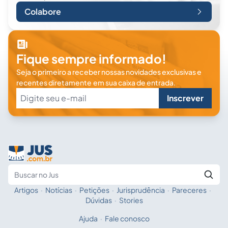
Colabore
Fique sempre informado!
Seja o primeiro a receber nossas novidades exclusivas e
recentes diretamente em sua caixa de entrada.
Inscrever
Artigos
·
Notícias
·
Petições
·
Jurisprudência
·
Pareceres
·
Fale com a IA
Buscar no Jus
Dúvidas
·
Stories
Ajuda
·
Fale conosco