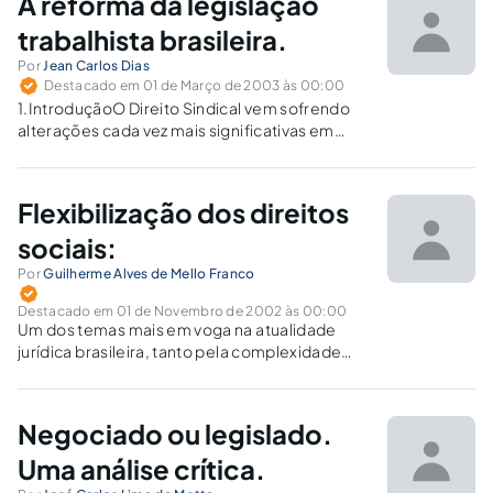
A reforma da legislação
negociação coletiva até mesmo em relação
às…
trabalhista brasileira.
Por
Jean Carlos Dias
Destacado em 01 de Março de 2003 às 00:00
1.IntroduçãoO Direito Sindical vem sofrendo
alterações cada vez mais significativas em
razão da evolutiva transformação dos
processos de produção decorrente do
fenômeno da globalização. A globalização,
Flexibilização dos direitos
com o crescimento e internacionalização da
massa de capitais com a conseqüente
sociais:
realocação dos…
Por
Guilherme Alves de Mello Franco
Destacado em 01 de Novembro de 2002 às 00:00
Um dos temas mais em voga na atualidade
jurídica brasileira, tanto pela complexidade
dos elementos que se incorporam ao mesmo
quanto pelos supostos efeitos no ambiente
obreiro pátrio, o Projeto de Lei n. 5483/2001,
Negociado ou legislado.
que, alterando ao Art. 618, da…
Uma análise crítica.