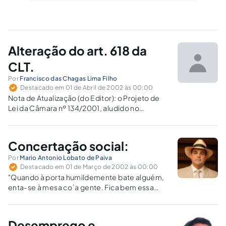
Alteração do art. 618 da
CLT.
Por
Francisco das Chagas Lima Filho
Destacado em 01 de Abril de 2002 às 00:00
Nota de Atualização (do Editor): o Projeto de
Lei da Câmara nº 134/2001, aludido no
presente trabalho, foi arquivado pelo Senado
em 30/04/2003, em virtude de ter sido
retirado pela Presidência da República, autora
Concertação social:
do projeto. Sob a justificativa de…
Por
Mario Antonio Lobato de Paiva
Destacado em 01 de Março de 2002 às 00:00
"Quando à porta humildemente bate alguém,
enta-se à mesa co´a gente. Fica bem essa
fraqueza, fica bem, que o povo nunca a
desmente. A alegria da pobreza está nesta
grande riqueza de dar, e ficar contente."Amália
Desemprego e