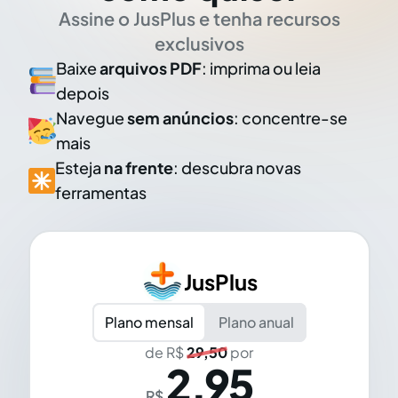
Assine o JusPlus e tenha recursos
exclusivos
Baixe
arquivos PDF
: imprima ou leia
depois
Navegue
sem anúncios
: concentre-se
mais
Esteja
na frente
: descubra novas
ferramentas
JusPlus
Plano mensal
Plano anual
de R$
29,50
por
2,95
R$