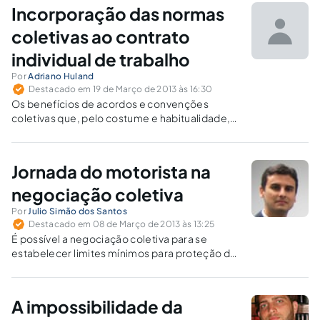
Incorporação das normas
coletivas ao contrato
individual de trabalho
Por
Adriano Huland
Destacado em 19 de Março de 2013 às 16:30
Os benefícios de acordos e convenções
coletivas que, pelo costume e habitualidade,
tenham perdurado por vários anos, e que não
possuam cláusula expressa de cessação de
efeitos, ficam sujeitos ao novo enunciado da
Jornada do motorista na
súmula nº 277 do TST, incorporando-se ao
contrato de trabalho individual dos
negociação coletiva
empregados.
Por
Julio Simão dos Santos
Destacado em 08 de Março de 2013 às 13:25
É possível a negociação coletiva para se
estabelecer limites mínimos para proteção do
trabalhador, em consonância com as
peculiaridades da atividade. É preciso dar
certa liberdade ao motorista empregado para
A impossibilidade da
participar do planejamento da jornada.