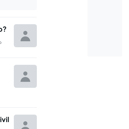
o?
o
 a
vil