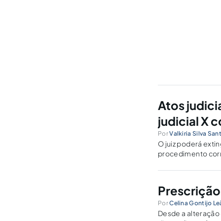
Atos judici
judicial X 
Por
Valkiria Silva San
O juiz poderá extin
procedimento corr
protagonismo judic
Prescrição 
Por
Celina Gontijo L
Desde a alteração 