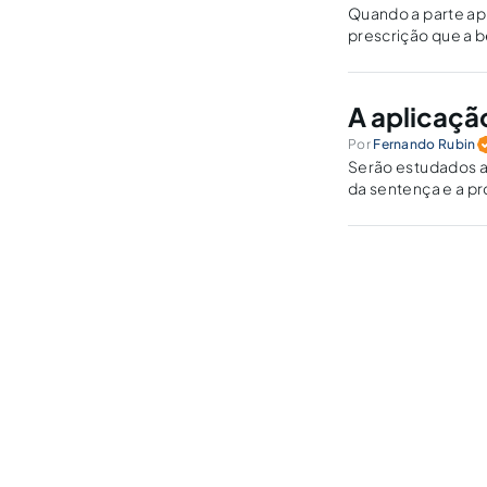
Quando a parte apr
prescrição que a b
A aplicaçã
Por
Fernando Rubin
Serão estudados a 
da sentença e a pr
do efeito translat
peius".