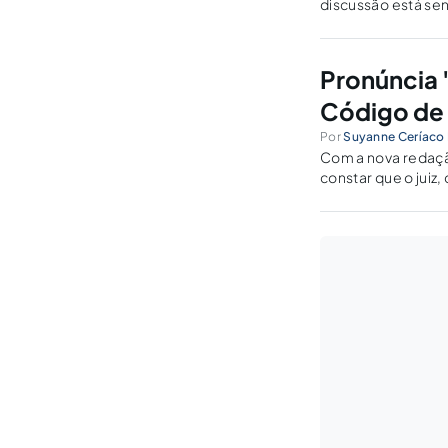
discussão está sen
nova regra aos pro
Pronúncia "
Código de 
Por
Suyanne Ceríaco
Com a nova redação
constar que o juiz,