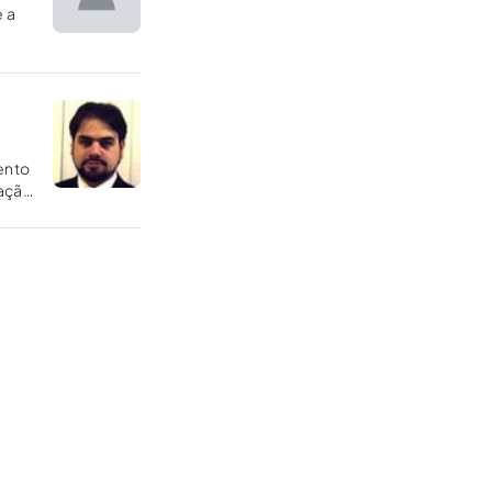
e a
ento
cação
 in