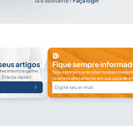
Já é assinante?
Faça login
seus artigos
Fique sempre informad
nhecimento e ganhe
Seja o primeiro a receber nossas novidade
 fácil e rápido!
recentes diretamente em sua caixa de en