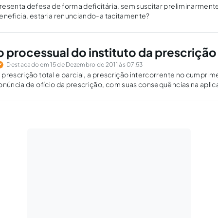
esenta defesa de forma deficitária, sem suscitar preliminarment
eneficia, estaria renunciando-a tacitamente?
o processual do instituto da prescrição
Destacado em 15 de Dezembro de 2011 às 07:53
prescrição total e parcial, a prescrição intercorrente no cumprim
onúncia de ofício da prescrição, com suas consequências na apli
ivo dos recursos, no prequestionamento e na vedação à "reformatio