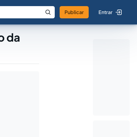
Publicar
Entrar
 IA
Buscar no Jus
o da