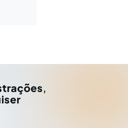
strações
,
iser