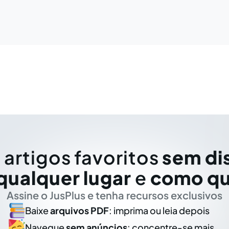
 artigos favoritos
sem di
qualquer lugar
e
como qu
Assine o JusPlus e tenha recursos exclusivos
Baixe
arquivos PDF
: imprima ou leia depois
Navegue
sem anúncios
: concentre-se mais