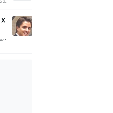
ão da
 X
azer