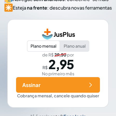
Esteja
na frente
: descubra novas ferramentas
JusPlus
Plano mensal
Plano anual
de R$
29,50
por
2,95
R$
No primeiro mês
Assinar
Cobrança mensal, cancele quando quiser