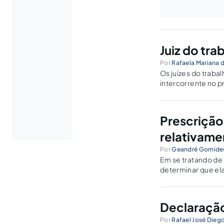
Juiz do tr
Por
Rafaela Mariana 
Os juízes do traba
intercorrente no p
Prescrição
relativame
Por
Geandré Gomide
Em se tratando de 
determinar que ela
matéria. Mas a mes
qualquer menor ou
Declaração
Por
Rafael José Diego