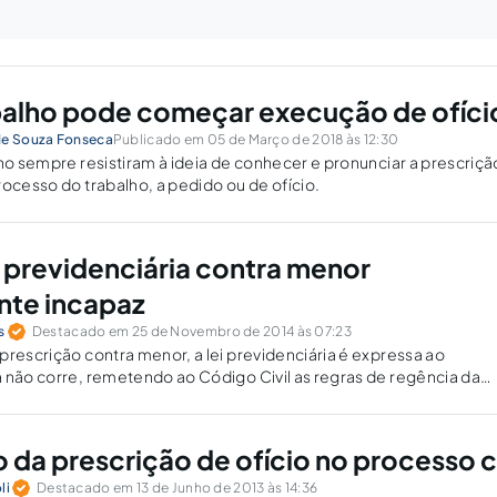
abalho pode começar execução de ofíci
de Souza Fonseca
Publicado em 05 de Março de 2018 às 12:30
lho sempre resistiram à ideia de conhecer e pronunciar a prescriçã
rocesso do trabalho, a pedido ou de ofício.
 previdenciária contra menor
nte incapaz
s
Destacado em 25 de Novembro de 2014 às 07:23
prescrição contra menor, a lei previdenciária é expressa ao
 não corre, remetendo ao Código Civil as regras de regência da
ma lei previdenciária não esclarece a qual menor ela se refere, se
 apenas ao menor de 16 anos.
 da prescrição de ofício no processo ci
li
Destacado em 13 de Junho de 2013 às 14:36