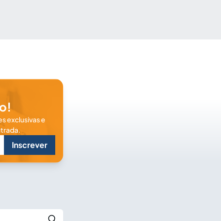
o!
s exclusivas e
trada.
Inscrever