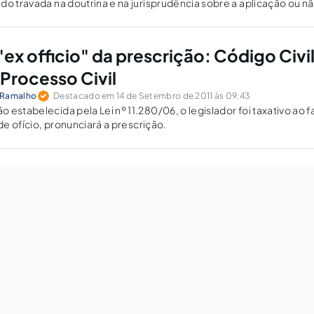
do travada na doutrina e na jurisprudência sobre a aplicação ou n
cessos trabalhistas.
ex officio" da prescrição: Código Civil
Processo Civil
 Ramalho
Destacado em 14 de Setembro de 2011 às 09:43
 estabelecida pela Lei nº 11.280/06, o legislador foi taxativo ao f
 de ofício, pronunciará a prescrição.