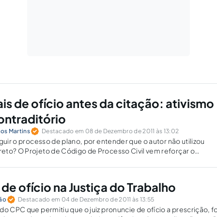
ais de ofício antes da citação: ativismo
contraditório
tos Martins
Destacado em 08 de Dezembro de 2011 às 13:02
guir o processo de plano, por entender que o autor não utilizou
eto? O Projeto de Código de Processo Civil vem reforçar o
ial?
de ofício na Justiça do Trabalho
eão
Destacado em 04 de Dezembro de 2011 às 13:55
do CPC que permitiu que o juiz pronuncie de ofício a prescrição, f