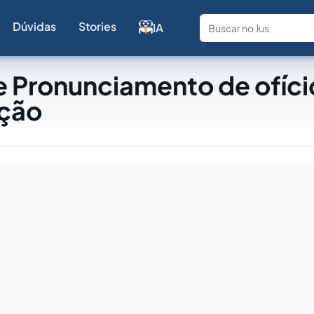
Dúvidas
Stories
IA
Fale com a
e Pronunciamento de ofíci
ição