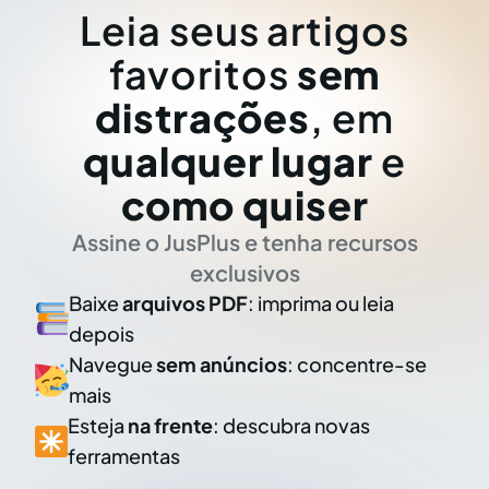
Leia seus artigos
favoritos
sem
distrações
, em
qualquer lugar
e
como quiser
Assine o JusPlus e tenha recursos
exclusivos
Baixe
arquivos PDF
: imprima ou leia
depois
Navegue
sem anúncios
: concentre-se
mais
Esteja
na frente
: descubra novas
ferramentas