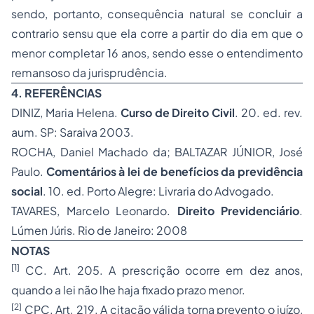
sendo, portanto, consequência natural se concluir a
contrario sensu que ela corre a partir do dia em que o
menor completar 16 anos, sendo esse o entendimento
remansoso da jurisprudência.
4. REFERÊNCIAS
DINIZ, Maria Helena.
Curso de Direito Civil
. 20. ed. rev.
aum. SP: Saraiva 2003.
ROCHA, Daniel Machado da; BALTAZAR JÚNIOR, José
Paulo.
Comentários à lei de benefícios da previdência
social
. 10. ed. Porto Alegre: Livraria do Advogado.
TAVARES, Marcelo Leonardo.
Direito Previdenciário
.
Lúmen Júris. Rio de Janeiro: 2008
NOTAS
[1]
CC. Art. 205. A prescrição ocorre em dez anos,
quando a lei não lhe haja fixado prazo menor.
[2]
CPC. Art. 219. A citação válida torna prevento o juízo,