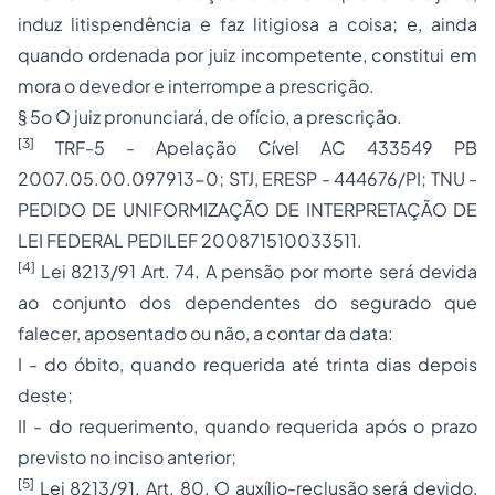
induz litispendência e faz litigiosa a coisa; e, ainda
quando ordenada por juiz incompetente, constitui em
mora o devedor e interrompe a prescrição.
§ 5o O juiz pronunciará, de ofício, a prescrição.
[3]
TRF-5 - Apelação Cível AC 433549 PB
2007.05.00.097913-0; STJ, ERESP - 444676/PI; TNU -
PEDIDO DE UNIFORMIZAÇÃO DE INTERPRETAÇÃO DE
LEI FEDERAL PEDILEF 200871510033511.
[4]
Lei 8213/91 Art. 74. A pensão por morte será devida
ao conjunto dos dependentes do segurado que
falecer, aposentado ou não, a contar da data:
I - do óbito, quando requerida até trinta dias depois
deste;
II - do requerimento, quando requerida após o prazo
previsto no inciso anterior;
[5]
Lei 8213/91. Art. 80. O auxílio-reclusão será devido,