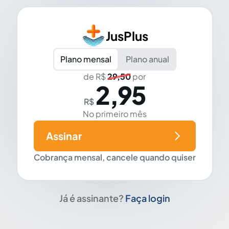
JusPlus
Plano mensal
Plano anual
de R$
29,50
por
2,95
R$
No primeiro mês
Assinar
Cobrança mensal, cancele quando quiser
Já é assinante?
Faça login