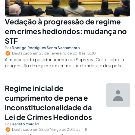
Vedação à progressão de regime
em crimes hediondos: mudança no
STF
Por
Rodrigo Rodrigues Senra Sacramento
Destacado em 25 de Fevereiro de 2018 às 13:30
A mudança do posicionamento da Suprema Corte sobre a
progressão de regime em crimes hediondos se deu pela
evolução do entendimento dos ministros ou pela alteração
na composição do tribunal?
Regime inicial de
cumprimento de pena e
inconstitucionalidade da
Lei de Crimes Hediondos
Por
Renato Marcão
Destacado em 22 de Março de 2015 às 11:11