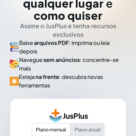
qualquer lugar
e
como quiser
Assine o JusPlus e tenha recursos
exclusivos
Baixe
arquivos PDF
: imprima ou leia
depois
Navegue
sem anúncios
: concentre-se
mais
Esteja
na frente
: descubra novas
ferramentas
JusPlus
Plano mensal
Plano anual