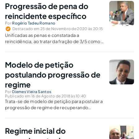
Progressão de pena do
reincidente específico
Por
Rogério Tadeu Romano
Destacado em 25 de Novembro de 2020 às 20:15
Unificadas as penas e constatada a
reincidência, ao tratar da fração de 3/5 como
lapso temporal para a progressão de regime,
há distinção entre a reincidência comum ou
específica?
Modelo de petição
postulando progressão de
regime
Por
Diemes Vieira Santos
Publicado em 16 de Agosto de 2018 às 10:40
Trata-se de modelo de petição para postular a
progressão de regime de recuperando
sentenciado antes da lei 11.464/07.
Regime inicial do