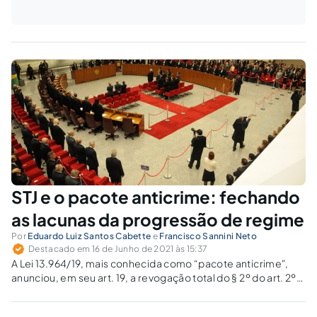
STJ e o pacote anticrime: fechando
as lacunas da progressão de regime
Por
Eduardo Luiz Santos Cabette
e
Francisco Sannini Neto
Destacado em 16 de Junho de 2021 às 15:37
A Lei 13.964/19, mais conhecida como “pacote anticrime",
anunciou, em seu art. 19, a revogação total do § 2º do art. 2º
da Lei nº 8.072/90, dispositivo no qual as regras da
progressão de regime estavam perfiladas.