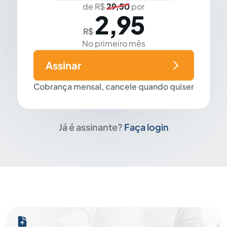
de R$
29,50
por
2,95
R$
No primeiro mês
Assinar
Cobrança mensal, cancele quando quiser
Já é assinante?
Faça login