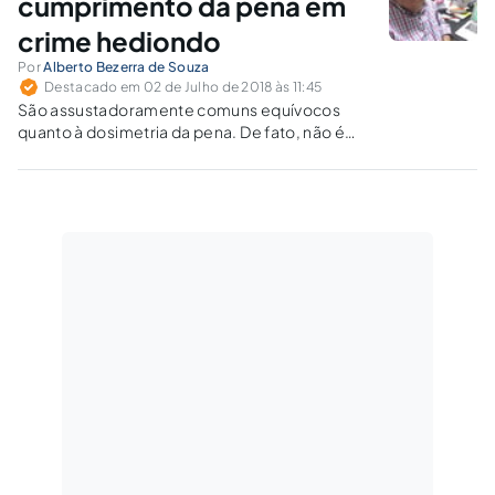
cumprimento da pena em
crime hediondo
Por
Alberto Bezerra de Souza
Destacado em 02 de Julho de 2018 às 11:45
São assustadoramente comuns equívocos
quanto à dosimetria da pena. De fato, não é
tarefa fácil do magistrado. Aqui tratamos da
fixação da pena-base e do regime inicial do
cumprimento da pena.