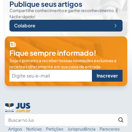
Publique seus artigos
Compartilhe conhecimento e ganhe reconhecimento. É
fácil e rápido!
Colabore
Fique sempre informado!
Seja o primeiro a receber nossas novidades exclusivas e
recentes diretamente em sua caixa de entrada.
Inscrever
Artigos
·
Notícias
·
Petições
·
Jurisprudência
·
Pareceres
·