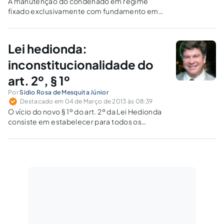
A manutenção do condenado em regime
fixado exclusivamente com fundamento em
regra inconstitucional materializa
indesculpável constrangimento ilegal.
Lei hedionda:
inconstitucionalidade do
art. 2º, § 1º
Por
Sidio Rosa de Mesquita Júnior
Destacado em 04 de Março de 2013 às 08:39
O vício do novo § 1º do art. 2º da Lei Hedionda
consiste em estabelecer para todos os
condenados o regime inicial fechado, sem
qualquer possibilidade de diferenciação.