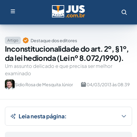
Destaque dos editores
Artigo
Inconstitucionalidade do art. 2º, § 1º,
da lei hedionda (Lei nº 8.072/1990).
Um assunto delicado e que precisa ser melhor
examinado
Sidio Rosa de Mesquita Júnior
04/03/2013 às 08:39
Leia nesta página: