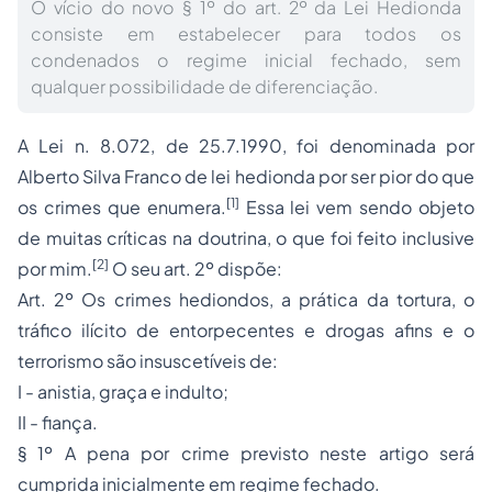
O vício do novo § 1º do art. 2º da Lei Hedionda
consiste em estabelecer para todos os
condenados o regime inicial fechado, sem
qualquer possibilidade de diferenciação.
A Lei n. 8.072, de 25.7.1990, foi denominada por
Alberto Silva Franco de lei hedionda por ser pior do que
[1]
os crimes que enumera.
Essa lei vem sendo objeto
de muitas críticas na doutrina, o que foi feito inclusive
[2]
por mim.
O seu art. 2º dispõe:
Art. 2º Os crimes hediondos, a prática da tortura, o
tráfico ilícito de entorpecentes e drogas afins e o
terrorismo
são insuscetíveis de:
I - anistia, graça e indulto;
II - fiança.
§ 1º A pena por crime previsto neste artigo será
cumprida inicialmente em regime fechado.