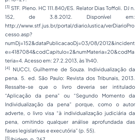
[3]
STF. Pleno. HC 111.840/ES. Relator Dias Toffoli. DJ n.
152, de 3.8.2012. Disponível em:
http://www.stf.jus.br/portal/diarioJustica/verDiarioPro
cesso.asp?
numDj=152&dataPublicacaoDj=03/08/2012&incident
e=4187084&codCapitulo=2&numMateria=20&codMa
teria=4. Acesso em: 27.2.2013, às 1h40.
[4]
NUCCI, Guilherme de Souza. Individualização da
pena. 5. ed. São Paulo: Revista dos Tribunais, 2013.
Ressalte-se que o livro deveria ser intitulado
“Aplicação da pena” ou “Segundo Momento da
Individualização da pena” porque, como o autor
adverte, o livro visa “à individualização judiciária da
pena, omitindo qualquer análise aprofundada das
fases legislativas e executória” (p. 55).
[5]
Ibidem. p. 267.