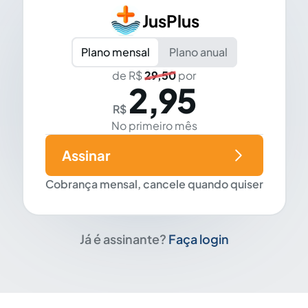
JusPlus
Plano mensal
Plano anual
de R$
29,50
por
2,95
R$
No primeiro mês
Assinar
Cobrança mensal, cancele quando quiser
Já é assinante?
Faça login