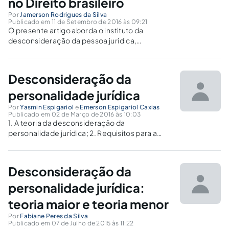
no Direito brasileiro
Por
Jamerson Rodrigues da Silva
Publicado em 11 de Setembro de 2016 às 09:21
O presente artigo aborda o instituto da
desconsideração da pessoa jurídica,
analisando a sua origem histórica, além dos
critérios de admissibilidade propostos pelo
legislador para que seja possível a sua
Desconsideração da
aplicação no direito civil brasileiro.
personalidade jurídica
Por
Yasmin Espigariol
e
Emerson Espigariol Caxias
Publicado em 02 de Março de 2016 às 10:03
1. A teoria da desconsideração da
personalidade jurídica; 2. Requisitos para a
desconsideração da personalidade Jurídica; 3.
Teoria maior e teoria menor; 4.
Desconsideração inversa; 5. A teoria da
Desconsideração da
desconsideração da personalidade jurídica no
direito
personalidade jurídica:
teoria maior e teoria menor
Por
Fabiane Peres da Silva
Publicado em 07 de Julho de 2015 às 11:22