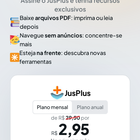
Assine o JusPlus e tenha recursos
exclusivos
Baixe
arquivos PDF
: imprima ou leia
depois
Navegue
sem anúncios
: concentre-se
mais
Esteja
na frente
: descubra novas
ferramentas
JusPlus
Plano mensal
Plano anual
de R$
29,50
por
2,95
R$