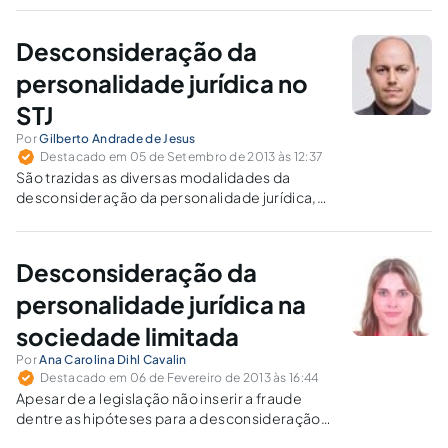
devido ao ex-cônjuge ou ex-companheiro.
Desconsideração da
personalidade jurídica no
STJ
Por
Gilberto Andrade de Jesus
Destacado em 05 de Setembro de 2013 às 12:37
São trazidas as diversas modalidades da
desconsideração da personalidade jurídica,
mencionando as teorias aplicadas pela
jurisprudência do STJ.
Desconsideração da
personalidade jurídica na
sociedade limitada
Por
Ana Carolina Dihl Cavalin
Destacado em 06 de Fevereiro de 2013 às 16:44
Apesar de a legislação não inserir a fraude
dentre as hipóteses para a desconsideração
da personalidade jurídica, a jurisprudência a