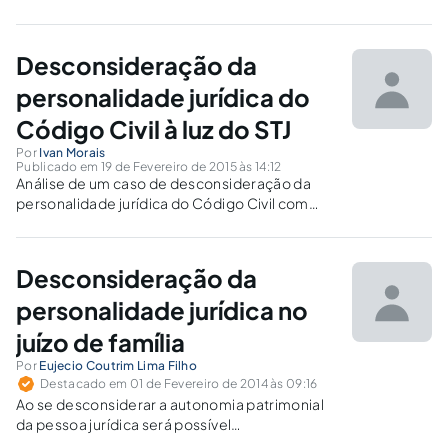
Desconsideração da
personalidade jurídica do
Código Civil à luz do STJ
Por
Ivan Morais
Publicado em 19 de Fevereiro de 2015 às 14:12
Análise de um caso de desconsideração da
personalidade jurídica do Código Civil com
base no entendimento mais recente do STJ-28
de Janeiro de 2015. Tem que ser demonstrado
o abuso da personalidade jurídica, não sendo
Desconsideração da
suficiente a dissolução irregular.
personalidade jurídica no
juízo de família
Por
Eujecio Coutrim Lima Filho
Destacado em 01 de Fevereiro de 2014 às 09:16
Ao se desconsiderar a autonomia patrimonial
da pessoa jurídica será possível
responsabilizar a sociedade empresária pelo