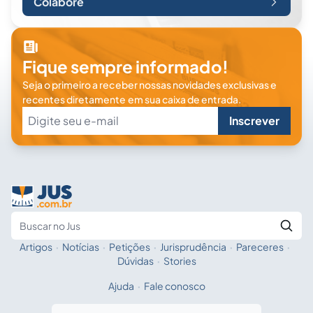
Colabore
Fique sempre informado!
Seja o primeiro a receber nossas novidades exclusivas e
recentes diretamente em sua caixa de entrada.
Inscrever
Artigos
·
Notícias
·
Petições
·
Jurisprudência
·
Pareceres
·
Fale com a IA
Buscar no Jus
Dúvidas
·
Stories
Ajuda
·
Fale conosco