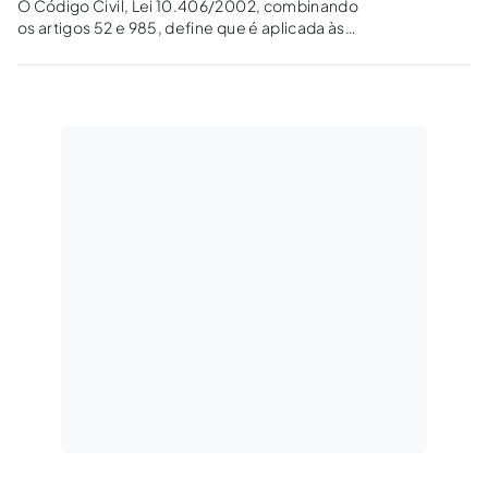
O Código Civil, Lei 10.406/2002, combinando
os artigos 52 e 985, define que é aplicada às
pessoas jurídicas a proteção de sua
personalidade, que é adquirida no evento da
inscrição dos seus atos constitutivos no
registro pertinente. Contudo, o Código...