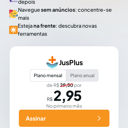
depois
Navegue
sem anúncios
: concentre-se
mais
Esteja
na frente
: descubra novas
ferramentas
JusPlus
Plano mensal
Plano anual
de R$
29,50
por
2,95
R$
No primeiro mês
Assinar