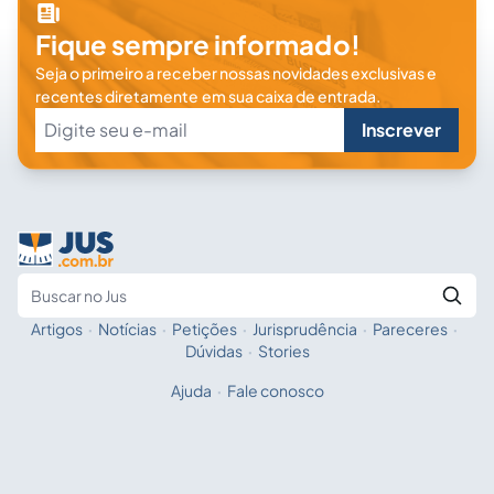
Fique sempre informado!
Seja o primeiro a receber nossas novidades exclusivas e
recentes diretamente em sua caixa de entrada.
Inscrever
Artigos
·
Notícias
·
Petições
·
Jurisprudência
·
Pareceres
·
Fale com a IA
Buscar no Jus
Dúvidas
·
Stories
Ajuda
·
Fale conosco