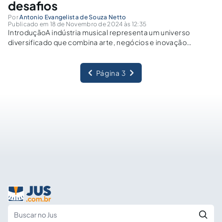
desafios
Por
Antonio Evangelista de Souza Netto
Publicado em 18 de Novembro de 2024 às 12:35
IntroduçãoA indústria musical representa um universo
diversificado que combina arte, negócios e inovação
tecnológica. Os contratos dentro desse setor
desempenham um papel central na definição das relações
entre artistas, gravadoras, editores, produtores e outros
Página 3
agentes. Esses documentos determinam a exploração...