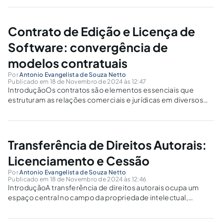
acesso livre ao conhecimento encontra sua expressão em
duas áreas fundamentais: o software livre e as licenças...
Contrato de Edição e Licença de
Software: convergência de
modelos contratuais
Por
Antonio Evangelista de Souza Netto
Publicado em 18 de Novembro de 2024 às 12:47
IntroduçãoOs contratos são elementos essenciais que
estruturam as relações comerciais e jurídicas em diversos
contextos, servindo como um arcabouço para a exploração
de direitos e a definição de responsabilidades. Neste
ensaio, exploraremos a intersecção entre dois tipos de
contratos com...
Transferência de Direitos Autorais:
Licenciamento e Cessão
Por
Antonio Evangelista de Souza Netto
Publicado em 18 de Novembro de 2024 às 12:46
IntroduçãoA transferência de direitos autorais ocupa um
espaço central no campo da propriedade intelectual,
permitindo a exploração e disseminação de obras criativas
enquanto protege os interesses dos autores. Esse processo