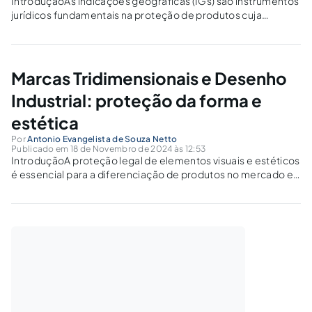
IntroduçãoAs indicações geográficas (IGs) são instrumentos
jurídicos fundamentais na proteção de produtos cuja
qualidade e características estão intrinsecamente ligadas à
sua região de origem. Além de proteger a autenticidade
desses produtos, as IGs desempenham um papel crucial na
preservação da...
Marcas Tridimensionais e Desenho
Industrial: proteção da forma e
estética
Por
Antonio Evangelista de Souza Netto
Publicado em 18 de Novembro de 2024 às 12:53
IntroduçãoA proteção legal de elementos visuais e estéticos
é essencial para a diferenciação de produtos no mercado e
para a construção da identidade de marcas. No contexto
atual, as marcas tridimensionais e o desenho industrial
emergem como importantes ferramentas de...