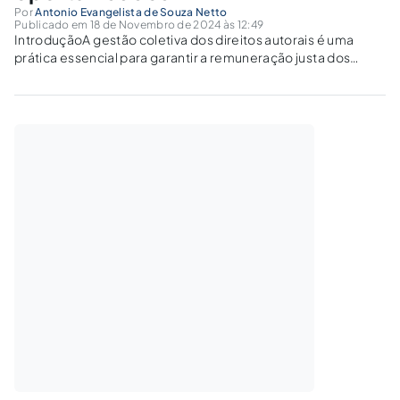
Por
Antonio Evangelista de Souza Netto
Publicado em 18 de Novembro de 2024 às 12:49
IntroduçãoA gestão coletiva dos direitos autorais é uma
prática essencial para garantir a remuneração justa dos
criadores e o uso adequado de suas obras. Com a ascensão
da era digital, essa prática enfrenta novos desafios e
oportunidades, uma vez que...