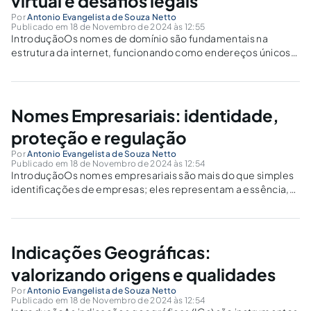
virtual e desafios legais
Por
Antonio Evangelista de Souza Netto
Publicado em 18 de Novembro de 2024 às 12:55
IntroduçãoOs nomes de domínio são fundamentais na
estrutura da internet, funcionando como endereços únicos
que conectam os usuários a sites e recursos online. Eles não
são apenas sequências técnicas de caracteres, mas
representam identidades digitais de empresas,
organizações e indivíduos....
Nomes Empresariais: identidade,
proteção e regulação
Por
Antonio Evangelista de Souza Netto
Publicado em 18 de Novembro de 2024 às 12:54
IntroduçãoOs nomes empresariais são mais do que simples
identificações de empresas; eles representam a essência,
os valores e a posição de uma entidade no mercado. Um
nome bem escolhido pode ser decisivo para o sucesso de
uma empresa, ajudando a...
Indicações Geográficas:
valorizando origens e qualidades
Por
Antonio Evangelista de Souza Netto
Publicado em 18 de Novembro de 2024 às 12:54