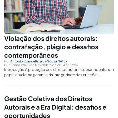
Violação dos direitos autorais:
contrafação, plágio e desafios
contemporâneos
Por
Antonio Evangelista de Souza Netto
Publicado em 18 de Novembro de 2024 às 12:50
Introdução A proteção dos direitos autorais desempenha um
papel crucial na garantia da integridade das criações
intelectuais e na recompensa justa aos criadores. No cenário
contemporâneo, as violações dos direitos autorais tomam
formas diversas, com a contrafação e o plágio...
Gestão Coletiva dos Direitos
Autorais e a Era Digital: desafios e
oportunidades