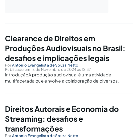
Clearance de Direitos em
Produções Audiovisuais no Brasil:
desafios e implicações legais
Por
Antonio Evangelista de Souza Netto
Publicado em 18 de Novembro de 2024 às 12:37
IntroduçãoA produção audiovisual é uma atividade
multifacetada que envolve a colaboração de diversos
elementos criativos, técnicos e comerciais. No Brasil, como
em outros mercados globais, a garantia de que todas as
produções respeitem os direitos autorais e de propriedade
intelectual...
Direitos Autorais e Economia do
Streaming: desafios e
transformações
Por
Antonio Evangelista de Souza Netto