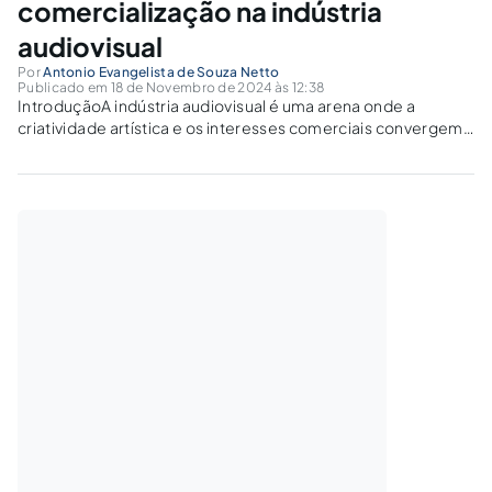
comercialização na indústria
audiovisual
Por
Antonio Evangelista de Souza Netto
Publicado em 18 de Novembro de 2024 às 12:38
IntroduçãoA indústria audiovisual é uma arena onde a
criatividade artística e os interesses comerciais convergem
para criar produtos culturais que alcançam audiências
globais. Nesse contexto, os contratos de coprodução e
distribuição são elementos essenciais, proporcionando a
estrutura necessária para que...