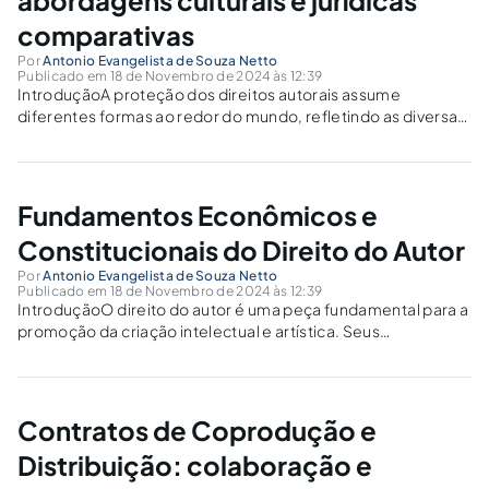
abordagens culturais e jurídicas
comparativas
Por
Antonio Evangelista de Souza Netto
Publicado em 18 de Novembro de 2024 às 12:39
IntroduçãoA proteção dos direitos autorais assume
diferentes formas ao redor do mundo, refletindo as diversas
culturas e tradições jurídicas que moldam as sociedades. O
copyright, predominante em países de tradição anglo-
saxônica, e o droit d'auteur, predominante em países de
tradição...
Fundamentos Econômicos e
Constitucionais do Direito do Autor
Por
Antonio Evangelista de Souza Netto
Publicado em 18 de Novembro de 2024 às 12:39
IntroduçãoO direito do autor é uma peça fundamental para a
promoção da criação intelectual e artística. Seus
fundamentos econômicos e constitucionais, interligados,
proporcionam um equilíbrio entre a proteção dos interesses
dos criadores e o acesso público ao conhecimento e à...
Contratos de Coprodução e
Distribuição: colaboração e