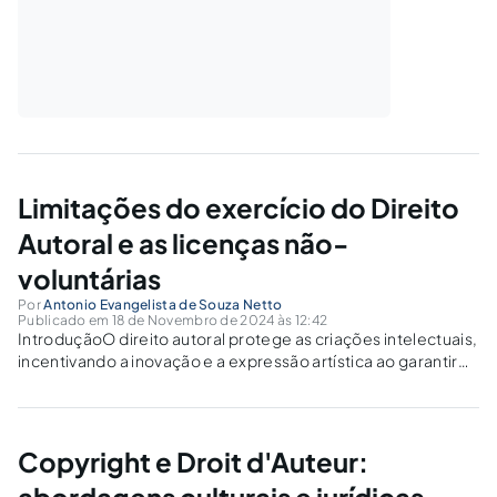
Limitações do exercício do Direito
Autoral e as licenças não-
voluntárias
Por
Antonio Evangelista de Souza Netto
Publicado em 18 de Novembro de 2024 às 12:42
IntroduçãoO direito autoral protege as criações intelectuais,
incentivando a inovação e a expressão artística ao garantir
aos autores o controle sobre suas obras. No entanto, a
proteção excessiva pode restringir o acesso público ao
conhecimento e dificultar o avanço cultural...
Copyright e Droit d'Auteur: