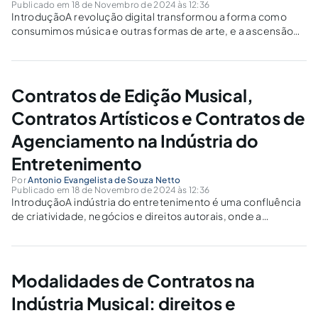
Publicado em 18 de Novembro de 2024 às 12:36
IntroduçãoA revolução digital transformou a forma como
consumimos música e outras formas de arte, e a ascensão
da economia do streaming é um dos maiores marcos dessa
transformação. A facilidade de acesso a milhões de faixas a
qualquer momento redefiniu...
Contratos de Edição Musical,
Contratos Artísticos e Contratos de
Agenciamento na Indústria do
Entretenimento
Por
Antonio Evangelista de Souza Netto
Publicado em 18 de Novembro de 2024 às 12:36
IntroduçãoA indústria do entretenimento é uma confluência
de criatividade, negócios e direitos autorais, onde a
colaboração entre artistas, compositores, produtores e
profissionais do setor é essencial para criar, distribuir e
promover obras artísticas. Para que essas relações sejam
bem regulamentadas...
Modalidades de Contratos na
Indústria Musical: direitos e