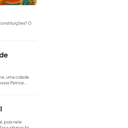
onstituições? O
 de
nne, uma cidade
essor Patrice
l
l, pois nele
Essa afirmação,