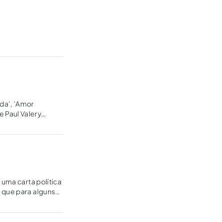
da’, ‘Amor
e Paul Valery
errupção,
 uma carta política
 que para alguns