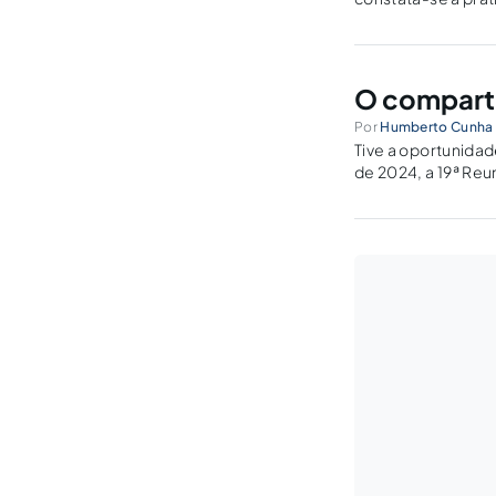
apesar da sua gra
O comparti
Por
Humberto Cunha 
Tive a oportunida
de 2024, a 19ª Re
Cultural Imaterial,