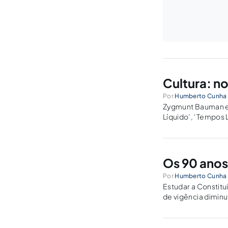
Cultura: n
Por
Humberto Cunha 
Zygmunt Bauman ex
Líquido’, ‘Tempos Lí
sintetiza na epígr
incoerência, surpr
Os 90 anos
Por
Humberto Cunha 
Estudar a Constitu
de vigência diminu
aspectos é uma lás