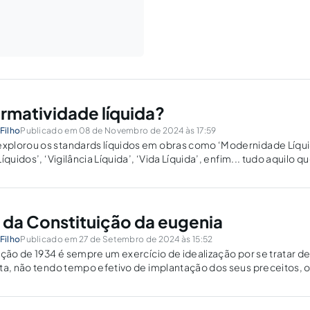
ormatividade líquida?
Filho
Publicado em 08 de Novembro de 2024 às 17:59
plorou os standards líquidos em obras como ‘Modernidade Líqui
quidos’, ‘Vigilância Líquida’, ‘Vida Líquida’, enfim... tudo aquilo qu
afe prefacial do primeiro dos livros mencionados, ao notar que “Int
esa...
 da Constituição da eugenia
Filho
Publicado em 27 de Setembro de 2024 às 15:52
ição de 1934 é sempre um exercício de idealização por se tratar de
ta, não tendo tempo efetivo de implantação dos seus preceitos, o
tima, mas para...