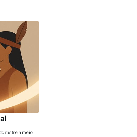
oria dos...
al
do rastreia meio