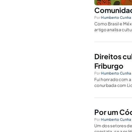
Comunidade
Por
Humberto Cunha 
Como Brasil e Méx
artigo analisa cult
Direitos cu
Friburgo
Por
Humberto Cunha 
Fui honrado com a 
conurbada com Lion
Meyer-Bisch, de a
Por um Cód
Por
Humberto Cunha 
Um dos setores de p
constata-se a prá