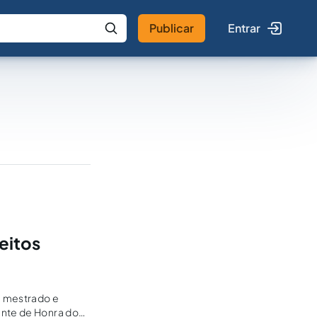
Publicar
Entrar
 IA
Buscar no Jus
eitos
, mestrado e
ente de Honra do