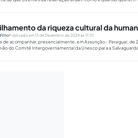
vidade, pode ser comprovada...
lhamento da riqueza cultural da huma
Filho
Publicado em 13 de Dezembro de 2024 às 17:01
de de acompanhar, presencialmente, em Assunção - Paraguai, de 
união do Comitê Intergovernamental da Unesco para a Salvaguarda
 ocasião em que foi feita a seleção...