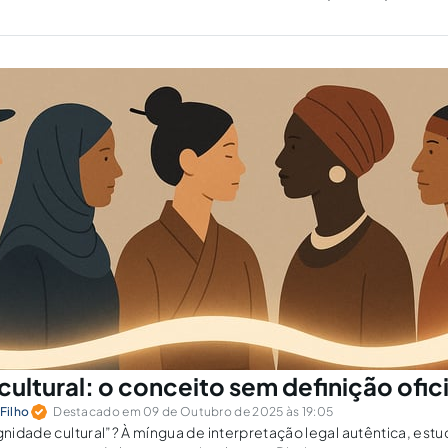
Brasileiro de Direitos Culturais. Autor, dentre outros, dos livros “Te
ultural: o conceito sem definição ofici
Filho
Destacado em 09 de Outubro de 2025 às 19:05
ignidade cultural”? À míngua de interpretação legal autêntica, estu