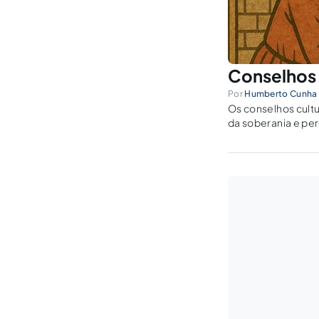
Conselhos 
Por
Humberto Cunha 
Os conselhos cultu
da soberania e perd