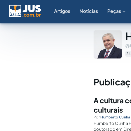
Artigos
Notícias
Peças
H
24
Publica
A cultura 
culturais
Por
Humberto Cunha 
Humberto Cunha Fi
doutorado em Direi