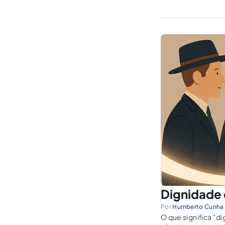
IBDCult – Instituto 
Dignidade c
Por
Humberto Cunha 
O que significa “d