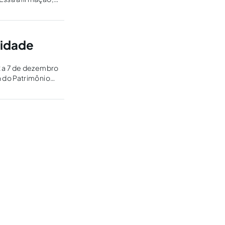
nidade
2 a 7 de dezembro
 do Patrimônio