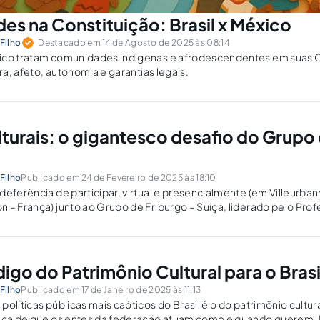
s na Constituição: Brasil x México
Filho
Destacado em 14 de Agosto de 2025 às 08:14
ico tratam comunidades indígenas e afrodescendentes em suas C
ura, afeto, autonomia e garantias legais.
lturais: o gigantesco desafio do Grupo
Filho
Publicado em 24 de Fevereiro de 2025 às 18:10
deferência de participar, virtual e presencialmente (em Villeurba
 – França) junto ao Grupo de Friburgo – Suíça, liderado pelo Prof
lguns debates para construção de uma nova Declaração...
igo do Patrimônio Cultural para o Brasi
Filho
Publicado em 17 de Janeiro de 2025 às 11:13
olíticas públicas mais caóticos do Brasil é o do patrimônio cultura
tica de que os entes da federação atuam como e quando querem. 