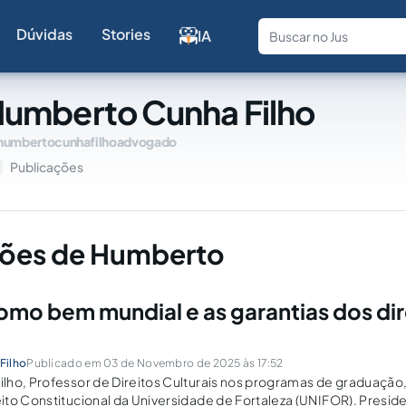
Dúvidas
Stories
IA
Fale com a
umberto Cunha Filho
humbertocunhafilhoadvogado
Publicações
ções de Humberto
como bem mundial e as garantias dos dir
Filho
Publicado em 03 de Novembro de 2025 às 17:52
lho, Professor de Direitos Culturais nos programas de graduação
to Constitucional da Universidade de Fortaleza (UNIFOR). Presid