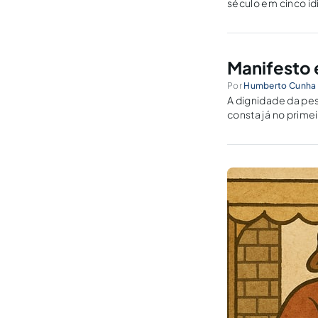
século em cinco id
Manifesto 
Por
Humberto Cunha 
A dignidade da pe
consta já no primei
Afonso da Silva, o 